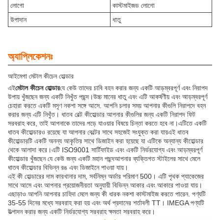
লোগো
কাস্টমাইজড লোগো
উপাদান
ধাতু
অ্যাপ্লিকেশনঃ
আইমেগা মেটাল কীচেন হোল্ডার
এই
মেটাল কীচেন হোল্ডার
যে কেউ তাদের চাবি বহন করার জন্য একটি আড়ম্বরপূর্ণ এবং নিরাপদ
উপায় খুঁজছেন জন্য একটি নিখুঁত পছন্দ।উচ্চ মানের ধাতু এবং এটি আকর্ষণীয় এবং আড়ম্বরপূর্ণ
চেহারা করতে একটি মসৃণ নকশা সঙ্গে আসে. আপনি চলার সময় আপনার কীগুলি নিরাপদে বহন
করার জন্য এটি নিখুঁত। ধাতব বেল্ট কীহোল্ডার আপনার কীগুলির জন্য একটি নিরাপদ ফিট
সরবরাহ করে, তাই আপনাকে তাদের পড়ে যাওয়ার বিষয়ে চিন্তা করতে হবে না।এটিতে একটি
ধাতব কীহোল্ডারও রয়েছে যা আপনার বেল্টের সাথে সহজেই সংযুক্ত করা যায়এই ধাতব
কীহোল্ডারটি একটি অনন্য আকৃতির সাথে ডিজাইন করা হয়েছে যা এটিকে অন্যান্য কীহোল্ডার
থেকে আলাদা করে।এটি ISO9001 সার্টিফাইড এবং একটি নির্ভরযোগ্য এবং আড়ম্বরপূর্ণ
কীহোল্ডার খুঁজছেন যে কেউ জন্য একটি মহান পছন্দআপনার ব্যক্তিগত স্টাইলের সাথে মেলে
ধাতব কীহোল্ডার বিভিন্ন রঙ এবং ডিজাইনে পাওয়া যায়।
এই কী হোল্ডারের দাম কারখানার দাম, সর্বনিম্ন অর্ডার পরিমাণ 500। এটি পৃথক প্যাকেজের
সাথে আসে এবং আপনার প্রয়োজনীয়তা অনুযায়ী বিভিন্ন আকার এবং আকারে পাওয়া যায়।
এছাড়াও আপনি আপনার চাহিদা মেলে জন্য কী ধারক নকশা কাস্টমাইজ করতে পারেন. পণ্যটি
35-55 দিনের মধ্যে সরবরাহ করা হয় এবং অর্থ প্রদানের শর্তাবলী TT। IMEGA পণ্যটি
উত্পাদন করার জন্য একটি নির্ভরযোগ্য সরবরাহ ক্ষমতা সরবরাহ করে।