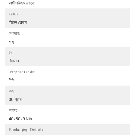
কাস্টমাইজড লোগো
ব্যবহার:
কীচেন হোল্ডার
উপাদান:
ধাতু
রঙ:
সিলভার
অর্থপ্রদানের মেয়াদ:
টিটি
ওজন:
30 গ্রাম
আকার:
40x80x9 মিমি
Packaging Details: