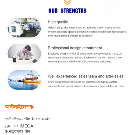
কাস্টমাইজেশনঃ
কাস্টমাইজড মেটাল কীচেন হোল্ডার
ব্র্যান্ড নামঃ IMEGA
উৎপত্তিস্থল: চীন