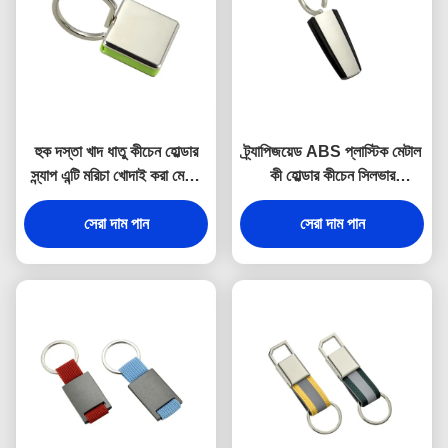
হুক দস্তা খাদ ধাতু কীচেন হোল্ডার
ট্র্যাপিজয়েড ABS প্লাস্টিক মেটাল
স্ন্যাপ এন্টি মরিচা খোদাই করা মেটাল
কী হোল্ডার কীচেন সিলভার
কীরিং
ইলেক্ট্রোপ্লেটিং
সেরা দাম পান
সেরা দাম পান