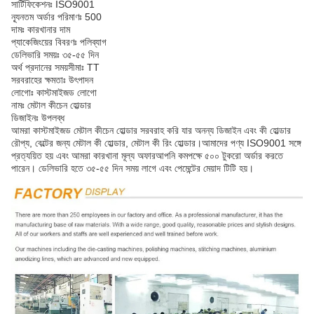
সার্টিফিকেশনঃ ISO9001
ন্যূনতম অর্ডার পরিমাণঃ 500
দামঃ কারখানার দাম
প্যাকেজিংয়ের বিবরণঃ পলিব্যাগ
ডেলিভারি সময়ঃ ৩৫-৫৫ দিন
অর্থ প্রদানের সময়সীমাঃ TT
সরবরাহের ক্ষমতাঃ উৎপাদন
লোগোঃ কাস্টমাইজড লোগো
নামঃ মেটাল কীচেন হোল্ডার
ডিজাইনঃ উপলব্ধ
আমরা কাস্টমাইজড মেটাল কীচেন হোল্ডার সরবরাহ করি যার অনন্য ডিজাইন এবং কী হোল্ডার
রৌপ্য, বেল্টের জন্য মেটাল কী হোল্ডার, মেটাল কী রিং হোল্ডার।আমাদের পণ্য ISO9001 সঙ্গে
প্রত্যয়িত হয় এবং আমরা কারখানা মূল্য অফারআপনি কমপক্ষে ৫০০ টুকরো অর্ডার করতে
পারেন। ডেলিভারি হতে ৩৫-৫৫ দিন সময় লাগে এবং পেমেন্টের মেয়াদ টিটি হয়।