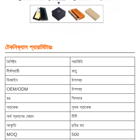
টেকনিক্যাল প্যারামিটারঃ
বৈশিষ্ট্য
পরামিতি
দীর্ঘস্থায়ী
ধাতু
ডিজাইন
উপলব্ধ
OEM/ODM
উপলব্ধ
রঙ
সিলভার
প্যাকেজ
পৃথক প্যাকেজ
অর্থ প্রদানের মেয়াদ
টিটি
আকৃতি
ছবির মত
MOQ
500