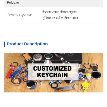
Polybag
সিলভার মেটাল কীচেন হোল্ডার
, 
বিশেষভাবে তুলে ধরা:
সুবিধাজনক মেটাল কীচেন ধারক
Product Description