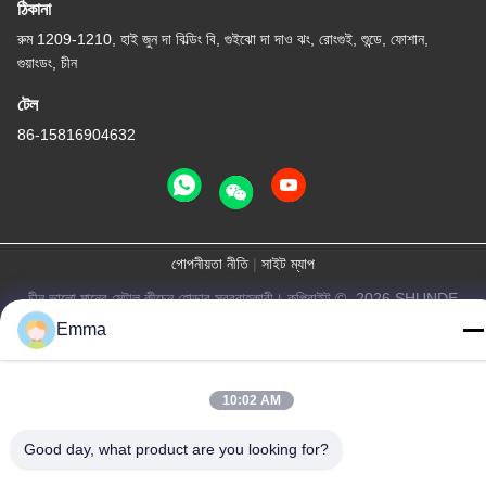
ঠিকানা
রুম 1209-1210, হাই জুন দা বিল্ডিং বি, গুইঝো দা দাও ঝং, রোংগুই, শুন্ডে, ফোশান,
গুয়াংডং, চীন
টেল
86-15816904632
গোপনীয়তা নীতি
|
সাইট ম্যাপ
চীন ভালো মানের মেটাল কীচেন হোল্ডার সরবরাহকারী। কপিরাইট © -2026 SHUNDE
IMEGA COMPANY LIMITED IMEGA CO.,LIMITED সমস্ত অধিকার
Emma
সংরক্ষিত।
10:02 AM
Good day, what product are you looking for?