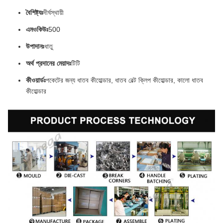
বৈশিষ্ট্যঃ
দীর্ঘস্থায়ী
এমওকিউঃ
500
উপাদানঃ
ধাতু
অর্থ প্রদানের মেয়াদঃ
টিটি
কীওয়ার্ডঃ
পকেটের জন্য ধাতব কীহোল্ডার, ধাতব বেল্ট ক্লিপ কীহোল্ডার, কালো ধাতব
কীহোল্ডার