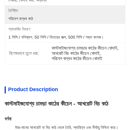
লেজার, খোদাই করা, অন্যান্য
বৈশিষ্ট্য:
পরিবেশ বান্ধব কাঠ
প্যাকেজিং বিবরণ:
1 পিসি / পলিব্যাগ, 50 পিসি / ভিতরের বাক্স, 500 পিসি / শক্ত কাগজ।
কাস্টমাইজযোগ্য চামড়ার কাঠের কীচেন খোদাই
, 
বিশেষভাবে তুলে ধরা:
আখরোট বিচ কাঠের কীচেন খোদাই
, 
পরিবেশ বান্ধব কাঠের কীচেন খোদাই
Product Description
কাস্টমাইজযোগ্য চামড়া কাঠের কীচেন - আখরোট বিচ কাঠ
বর্ণনা
উচ্চ-মানের আখরোট বা বিচ কাঠ থেকে তৈরি, স্থায়িত্ব এবং দীর্ঘায়ু নিশ্চিত করে।