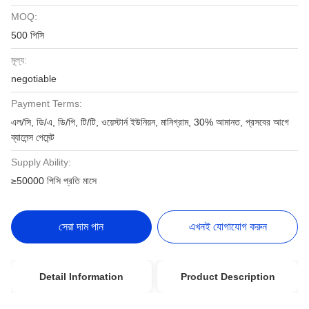
MOQ:
500 পিসি
মূল্য:
negotiable
Payment Terms:
এল/সি, ডি/এ, ডি/পি, টি/টি, ওয়েস্টার্ন ইউনিয়ন, মানিগ্রাম, 30% আমানত, প্রসবের আগে
ব্যালেন্স পেমেন্ট
Supply Ability:
≥50000 পিসি প্রতি মাসে
সেরা দাম পান
এখনই যোগাযোগ করুন
Detail Information
Product Description