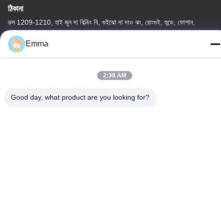
ঠিকানা
রুম 1209-1210, হাই জুন দা বিল্ডিং বি, গুইঝো দা দাও ঝং, রোংগুই, শুন্ডে, ফোশান,
গুয়াংডং, চীন
Emma
টেল
86-15816904632
2:38 AM
Good day, what product are you looking for?
গোপনীয়তা নীতি
|
সাইট ম্যাপ
চীন ভালো মানের মেটাল কীচেন হোল্ডার সরবরাহকারী। কপিরাইট © -2026 SHUNDE
IMEGA COMPANY LIMITED IMEGA CO.,LIMITED সমস্ত অধিকার
সংরক্ষিত।