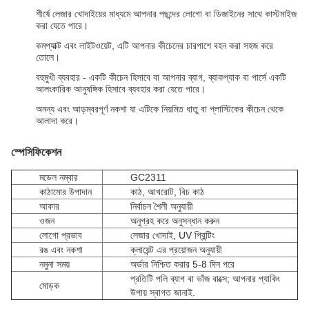
শীর্ষে লেজার খোদাইয়ের মাধ্যমে আপনার পছন্দের লোগো বা ডিজাইনের সাথে কাস্টমাইজ
করা যেতে পারে।
কমপ্যাক্ট এবং লাইটওয়েট, এটি আপনার কীচেনের চারপাশে বহন করা সহজ করে
তোলে।
বহুমুখী ব্যবহার - একটি কীচেন হিসাবে বা আপনার ব্যাগ, ব্যাকপ্যাক বা পার্সে একটি
আলংকারিক আনুষঙ্গিক হিসাবে ব্যবহার করা যেতে পারে।
অনন্য এবং আড়ম্বরপূর্ণ নকশা যা এটিকে নিয়মিত ধাতু বা প্লাস্টিকের কীচেন থেকে
আলাদা করে।
স্পেসিফিকেশন
মডেল নম্বার
GC2311
কাঠামোর উপাদান
কাঠ, আখরোট, বিচ কাঠ
আকার
নির্বাচন শৈলী অনুযায়ী
ওজন
অনুগ্রহ করে অনুসন্ধান করুন
লোগো প্রভাব
লেজার খোদাই, UV প্রিন্টিং
রঙ এবং নকশা
ক্লায়েন্ট এর প্রয়োজন অনুযায়ী
নমুনা সময়
অর্ডার নিশ্চিত করার 5-8 দিন পরে
প্রতিটি পলি ব্যাগ বা ভাঁজ বাক্সে; আপনার প্যাকিং
মোড়ক
উপায় স্বাগত জানাই.