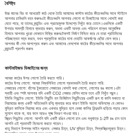
বৈশিষ্ট্য
উচ্চ মানের বিচ বা আখরোট কাঠ থেকে তৈরি আমাদের কাস্টম কাঠের কীচেনগুলির সাথে স্টাইলে
আপনার চাবিগুলি বহন করুন৷এই কীচেনগুলি আপনার লোগো বা ডিজাইনের সাথে খোদাই করা
যেতে পারে, যা তাদের ব্র্যান্ডিং এবং প্রচারমূলক উদ্দেশ্যে নিখুঁত করে তোলে।এগুলিকে একটি
উপহার সামগ্রী হিসাবে ব্যবহার করুন, অথবা একটি অনন্য এবং পরিবেশ বান্ধব আনুষঙ্গিক
হিসাবে আপনার খুচরা দোকানে বিক্রি করুন৷টেকসই নির্মাণ নিশ্চিত করে যে তারা প্রতিদিনের
পরিচ্ছন্নতা সহ্য করবে, যখন প্রাকৃতিক কাঠের দানা দেহাতি আকর্ষণের ছোঁয়া যোগ করে।
আপনার কী গেম আপগ্রেড করুন এবং আমাদের বেসপোক কাঠের কীচেনগুলির সাথে আপনার
ব্র্যান্ডটি প্রদর্শন করুন৷
কাস্টমাইজড ডিজাইনের জন্য
আমরা কাঠের উপর লোগো তৈরি করতে পারি।
কাঠের উপর লোগো: আমরা নিম্নলিখিত লোগো প্রভাবগুলি তৈরি করতে পারি:
লেজারের লোগো: বাঁশের টুকরোতে লেজারের খোদাই করা লোগো, লোগোর রঙ কালো।এটা
স্থায়ী এবং স্পষ্ট.আপনার যদি একটি CO2 লেজার মেশিন থাকে তবে এটি নিখুঁত পছন্দ।
ইউভি প্রিন্টেড লোগো: ইউভি প্রিন্টিং হল ডিজিটাল প্রিন্টিংয়ের একটি রূপ যা কালি শুকাতে বা
নিরাময়ের জন্য একটি অতিবেগুনি রশ্মি ব্যবহার করে কারণ ইউভি আলো অবিলম্বে যে কোনও
মুদ্রিত কালিকে নিরাময় করে এবং একবার মুদ্রিত হলে ভেজা কালির বিন্দুগুলি ছড়িয়ে পড়ার কোন
সুযোগ থাকে না, যার ফলে আরও সূক্ষ্ম বিবরণ পাওয়া যায়। .
স্ক্রিন প্রিন্টেড লোগো: আপনি যদি একটি রঙিন লোগো চান এবং শুধুমাত্র 1-2টি রঙ চান তবে
আপনি এই প্রভাবটি বিবেচনা করতে পারেন।
ধাতু বিভাগে উপলব্ধ সাইন প্রভাব: লেজার চিহ্ন, UV মুদ্রিত চিহ্ন, সিল্কস্ক্রিনযুক্ত চিহ্ন।