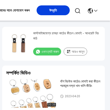
উদ্ধৃতি
াদের সাথে যোগাযোগ করুন
কাস্টমাইজযোগ্য চামড়া কাঠের কীচেন খোদাই - আখরোট বিচ
কাঠ
এখন চ্যাট করুন
আরও জানুন
সম্পর্কিত ভিডিও
বাঁশ বিচউড কাঠের খোদাই করা কীচেন
পরমানন্দ দস্তা খাদ খালি কীরিং
কাঠের কীচেন খোদাই করা
2023-04-20
00:38