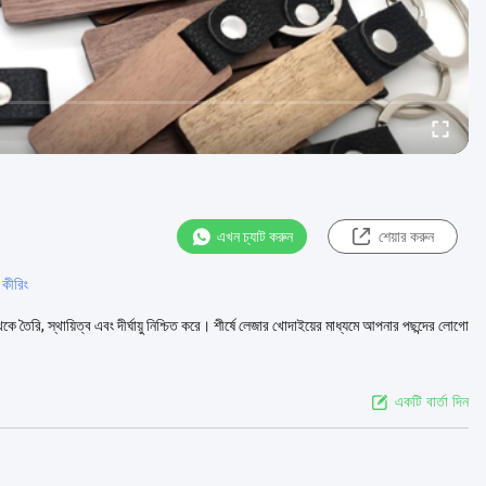
এখন চ্যাট করুন
শেয়ার করুন
 কীরিং
তৈরি, স্থায়িত্ব এবং দীর্ঘায়ু নিশ্চিত করে। শীর্ষে লেজার খোদাইয়ের মাধ্যমে আপনার পছন্দের লোগো
একটি বার্তা দিন