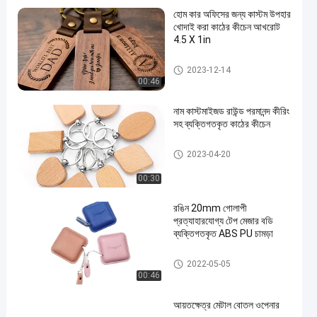
হোম কার অফিসের জন্য কাস্টম উপহার
খোদাই করা কাঠের কীচেন আখরোট
4.5 X 1in
কাঠের কীচেন খোদাই করা
2023-12-14
00:46
নাম কাস্টমাইজড রাউন্ড পরমানন্দ কীরিং
সহ ব্যক্তিগতকৃত কাঠের কীচেন
কাঠের কীচেন খোদাই করা
2023-04-20
00:30
রঙিন 20mm গোলাপী
প্রত্যাহারযোগ্য টেপ মেজার বডি
ব্যক্তিগতকৃত ABS PU চামড়া
প্রত্যাহারযোগ্য টেপ পরিমাপ
2022-05-05
00:46
আয়তক্ষেত্র মেটাল বোতল ওপেনার