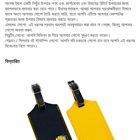
লাগেজ ট্যাগ একটি নিখুঁত উপহার পণ্য এবং কর্পোরেশন এবং বিবাহের রিটার্ন উপহারের জন্য
ব্যাপকভাবে ব্যবহার করা যেতে পারে। উদাহরণস্বরূপ, আমরা আপনার প্রয়োজনীয়তা হিসাবে
ধাতব অংশে আপনার লোগো তৈরি করতে পারি, যাতে আপনি এটিকে আপনার কোম্পানির
প্রচারের জন্য উপহার হিসাবে ব্যবহার করতে পারেন।
এমবসড লোগো: এই ধরনের প্রভাব অবশ্যই অবমূল্যায়ন করা যাবে না।সহজ, কিন্তু আপনার
লোগো অনন্য করুন.
প্রিন্টিং লোগো: আপনি বিভিন্ন রং দিয়ে আপনার লোগো মুদ্রণ করতে পারেন।
গোল্ডেন / সিলভার হট স্ট্যাম্পিং লোগো: আপনি যদি চকচকে লোগো চান তবে আপনি এই ধরনের
বিবেচনায় নিতে পারেন।
বিস্তারিত