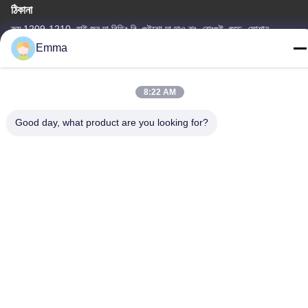
ঠিকানা
রুম 1209-1210, হাই জুন দা বিল্ডিং বি, গুইঝো দা দাও ঝং, রোংগুই, শুন্ডে, ফোশান,
গুয়াংডং, চীন
Emma
টেল
86-15816904632
8:22 AM
Good day, what product are you looking for?
গোপনীয়তা নীতি
|
সাইট ম্যাপ
চীন ভালো মানের মেটাল কীচেন হোল্ডার সরবরাহকারী। কপিরাইট © -2026 SHUNDE
IMEGA COMPANY LIMITED IMEGA CO.,LIMITED সমস্ত অধিকার
সংরক্ষিত।