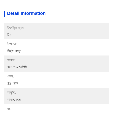
Detail Information
উৎপত্তি স্থল:
চীন
উপাদান:
পিইউ চামড়া
আকার:
105*67*4মিমি
ওজন:
12 গ্রাম
আকৃতি:
আয়তক্ষেত্র
রঙ: