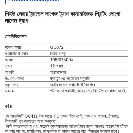
পিইউ লেদার ট্রাভেল লাগেজ ট্যাগ কাস্টমাইজড প্রিন্টিং লোগো
লাগেজ ট্যাগ
স্পেসিফিকেশন
মডেল নম্বার
GC072
কাঠামোর উপাদান
পিইউ চামড়া
আকার
105*67*4মিমি
ওজন
12 গ্রাম
আকৃতি
আয়তক্ষেত্র
রঙ এবং নকশা
ক্লায়েন্ট এর প্রয়োজন অনুযায়ী
নমুনা সময়
অর্ডার নিশ্চিত করার 5-8 দিন পরে
মোড়ক
পলি ব্যাগে প্রতিটি, আপনার প্যাকিং উপায় স্বাগত জানাই
বর্ণনা
এই আইটেমটি GC411 উচ্চ মানের PU চামড়া দিয়ে তৈরি, নরম এবং পাতলা, টেকসই,
দীর্ঘমেয়াদী পুনঃব্যবহারের জন্য উপযুক্ত।
একটি সামঞ্জস্যযোগ্য এবং সহজেই ব্যবহারযোগ্য লাগেজ ট্যাগ বাকল আপনার লাগেজ ট্যাগটিকে
আপনার লাগেজ, ক্যারি-অন, ব্যাকপ্যাক বা ডাফল ব্যাগের সাথে নিরাপদে সংযুক্ত রাখে।