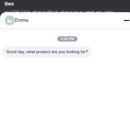
ঠিকানা
রুম 1209-1210, হাই জুন দা বিল্ডিং বি, গুইঝো দা দাও ঝং, রোংগুই, শুন্ডে, ফোশান,
গুয়াংডং, চীন
Emma
টেল
86-15816904632
3:56 PM
Good day, what product are you looking for?
গোপনীয়তা নীতি
|
সাইট ম্যাপ
চীন ভালো মানের মেটাল কীচেন হোল্ডার সরবরাহকারী। কপিরাইট © -2026 SHUNDE
IMEGA COMPANY LIMITED IMEGA CO.,LIMITED সমস্ত অধিকার
সংরক্ষিত।