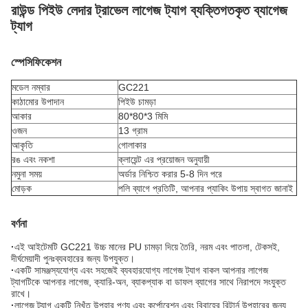
রাউন্ড পিইউ লেদার ট্রাভেল লাগেজ ট্যাগ ব্যক্তিগতকৃত ব্যাগেজ
ট্যাগ
স্পেসিফিকেশন
মডেল নম্বার
GC221
কাঠামোর উপাদান
পিইউ চামড়া
আকার
80*80*3 মিমি
ওজন
13 গ্রাম
আকৃতি
গোলাকার
রঙ এবং নকশা
ক্লায়েন্ট এর প্রয়োজন অনুযায়ী
নমুনা সময়
অর্ডার নিশ্চিত করার 5-8 দিন পরে
মোড়ক
পলি ব্যাগে প্রতিটি, আপনার প্যাকিং উপায় স্বাগত জানাই
বর্ণনা
·
এই আইটেমটি GC221 উচ্চ মানের PU চামড়া দিয়ে তৈরি, নরম এবং পাতলা, টেকসই,
দীর্ঘমেয়াদী পুনঃব্যবহারের জন্য উপযুক্ত।
·
একটি সামঞ্জস্যযোগ্য এবং সহজেই ব্যবহারযোগ্য লাগেজ ট্যাগ বাকল আপনার লাগেজ
ট্যাগটিকে আপনার লাগেজ, ক্যারি-অন, ব্যাকপ্যাক বা ডাফল ব্যাগের সাথে নিরাপদে সংযুক্ত
রাখে।
·
লাগেজ ট্যাগ একটি নিখুঁত উপহার পণ্য এবং কর্পোরেশন এবং বিবাহের রিটার্ন উপহারের জন্য