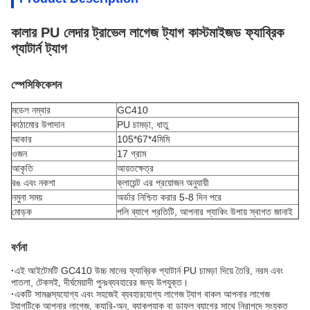
কালার PU লেদার ট্রাভেল লাগেজ ট্যাগ কাস্টমাইজড ফ্যাব্রিক
প্যাটার্ন ট্যাগ
স্পেসিফিকেশন
মডেল নম্বার
GC410
কাঠামোর উপাদান
PU চামড়া, ধাতু
আকার
105*67*4মিমি
ওজন
17 গ্রাম
আকৃতি
আয়তক্ষেত্র
রঙ এবং নকশা
ক্লায়েন্ট এর প্রয়োজন অনুযায়ী
নমুনা সময়
অর্ডার নিশ্চিত করার 5-8 দিন পরে
মোড়ক
পলি ব্যাগে প্রতিটি, আপনার প্যাকিং উপায় স্বাগত জানাই
বর্ণনা
·
এই আইটেমটি GC410 উচ্চ মানের ফ্যাব্রিক প্যাটার্ন PU চামড়া দিয়ে তৈরি, নরম এবং
পাতলা, টেকসই, দীর্ঘমেয়াদী পুনঃব্যবহারের জন্য উপযুক্ত।
·
একটি সামঞ্জস্যযোগ্য এবং সহজেই ব্যবহারযোগ্য লাগেজ ট্যাগ বাকল আপনার লাগেজ
ট্যাগটিকে আপনার লাগেজ, ক্যারি-অন, ব্যাকপ্যাক বা ডাফল ব্যাগের সাথে নিরাপদে সংযুক্ত