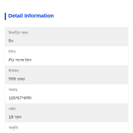
Detail Information
উৎপত্তি স্থল:
চীন
টাইপ:
PU লাগেজ ট্যাগ
উপাদান:
পিইউ চামড়া
আকার:
105*67*4মিমি
ওজন:
18 গ্রাম
আকৃতি: