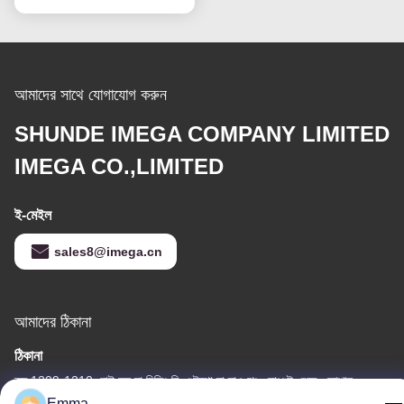
আমাদের সাথে যোগাযোগ করুন
SHUNDE IMEGA COMPANY LIMITED
IMEGA CO.,LIMITED
ই-মেইল
sales8@imega.cn
আমাদের ঠিকানা
ঠিকানা
রুম 1209-1210, হাই জুন দা বিল্ডিং বি, গুইঝো দা দাও ঝং, রোংগুই, শুন্ডে, ফোশান,
গুয়াংডং, চীন
Emma