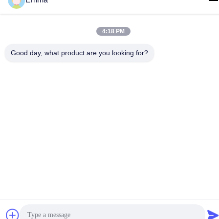
টেল
86-15816904632
4:18 PM
Good day, what product are you looking for?
গোপনীয়তা নীতি
|
সাইট ম্যাপ
চীন ভালো মানের মেটাল কীচেন হোল্ডার সরবরাহকারী। কপিরাইট © -2026 SHUNDE
IMEGA COMPANY LIMITED IMEGA CO.,LIMITED সমস্ত অধিকার
সংরক্ষিত।