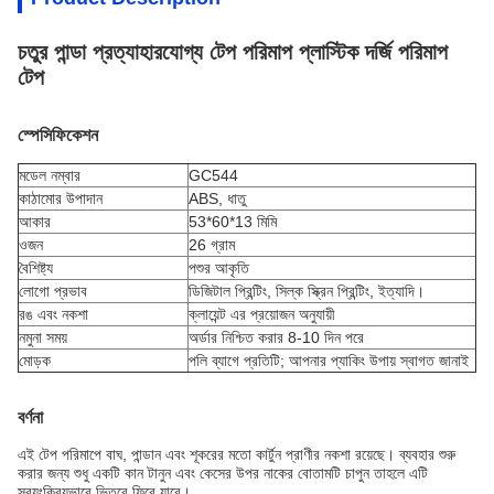
চতুর পান্ডা প্রত্যাহারযোগ্য টেপ পরিমাপ প্লাস্টিক দর্জি পরিমাপ
টেপ
স্পেসিফিকেশন
মডেল নম্বার
GC544
কাঠামোর উপাদান
ABS, ধাতু
আকার
53*60*13 মিমি
ওজন
26 গ্রাম
বৈশিষ্ট্য
পশুর আকৃতি
লোগো প্রভাব
ডিজিটাল প্রিন্টিং, সিল্ক স্ক্রিন প্রিন্টিং, ইত্যাদি।
রঙ এবং নকশা
ক্লায়েন্ট এর প্রয়োজন অনুযায়ী
নমুনা সময়
অর্ডার নিশ্চিত করার 8-10 দিন পরে
মোড়ক
পলি ব্যাগে প্রতিটি; আপনার প্যাকিং উপায় স্বাগত জানাই
বর্ণনা
এই টেপ পরিমাপে বাঘ, পান্ডান এবং শূকরের মতো কার্টুন প্রাণীর নকশা রয়েছে। ব্যবহার শুরু
করার জন্য শুধু একটি কান টানুন এবং কেসের উপর নাকের বোতামটি চাপুন তাহলে এটি
স্বয়ংক্রিয়ভাবে ভিতরে ফিরে যাবে।