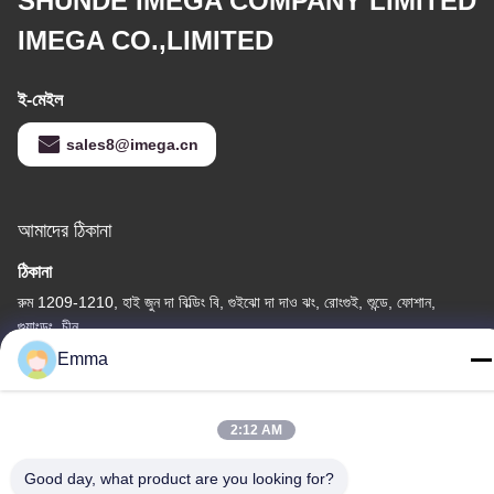
SHUNDE IMEGA COMPANY LIMITED
IMEGA CO.,LIMITED
ই-মেইল
sales8@imega.cn
আমাদের ঠিকানা
ঠিকানা
রুম 1209-1210, হাই জুন দা বিল্ডিং বি, গুইঝো দা দাও ঝং, রোংগুই, শুন্ডে, ফোশান,
গুয়াংডং, চীন
Emma
টেল
86-15816904632
2:12 AM
Good day, what product are you looking for?