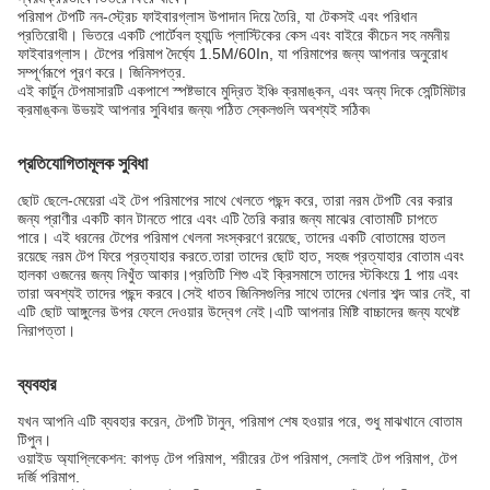
পরিমাপ টেপটি নন-স্ট্রেচ ফাইবারগ্লাস উপাদান দিয়ে তৈরি, যা টেকসই এবং পরিধান
প্রতিরোধী। ভিতরে একটি পোর্টেবল হ্যান্ডি প্লাস্টিকের কেস এবং বাইরে কীচেন সহ নমনীয়
ফাইবারগ্লাস। টেপের পরিমাপ দৈর্ঘ্যে 1.5M/60In, যা পরিমাপের জন্য আপনার অনুরোধ
সম্পূর্ণরূপে পূরণ করে। জিনিসপত্র.
এই কার্টুন টেপমাসারটি একপাশে স্পষ্টভাবে মুদ্রিত ইঞ্চি ক্রমাঙ্কন, এবং অন্য দিকে সেন্টিমিটার
ক্রমাঙ্কন৷ উভয়ই আপনার সুবিধার জন্য৷ পঠিত স্কেলগুলি অবশ্যই সঠিক৷
প্রতিযোগিতামূলক সুবিধা
ছোট ছেলে-মেয়েরা এই টেপ পরিমাপের সাথে খেলতে পছন্দ করে, তারা নরম টেপটি বের করার
জন্য প্রাণীর একটি কান টানতে পারে এবং এটি তৈরি করার জন্য মাঝের বোতামটি চাপতে
পারে। এই ধরনের টেপের পরিমাপ খেলনা সংস্করণে রয়েছে, তাদের একটি বোতামের হাতল
রয়েছে নরম টেপ ফিরে প্রত্যাহার করতে.তারা তাদের ছোট হাত, সহজ প্রত্যাহার বোতাম এবং
হালকা ওজনের জন্য নিখুঁত আকার।প্রতিটি শিশু এই ক্রিসমাসে তাদের স্টকিংয়ে 1 পায় এবং
তারা অবশ্যই তাদের পছন্দ করবে।সেই ধাতব জিনিসগুলির সাথে তাদের খেলার শব্দ আর নেই, বা
এটি ছোট আঙ্গুলের উপর ফেলে দেওয়ার উদ্বেগ নেই।এটি আপনার মিষ্টি বাচ্চাদের জন্য যথেষ্ট
নিরাপত্তা।
ব্যবহার
যখন আপনি এটি ব্যবহার করেন, টেপটি টানুন, পরিমাপ শেষ হওয়ার পরে, শুধু মাঝখানে বোতাম
টিপুন।
ওয়াইড অ্যাপ্লিকেশন: কাপড় টেপ পরিমাপ, শরীরের টেপ পরিমাপ, সেলাই টেপ পরিমাপ, টেপ
দর্জি পরিমাপ.