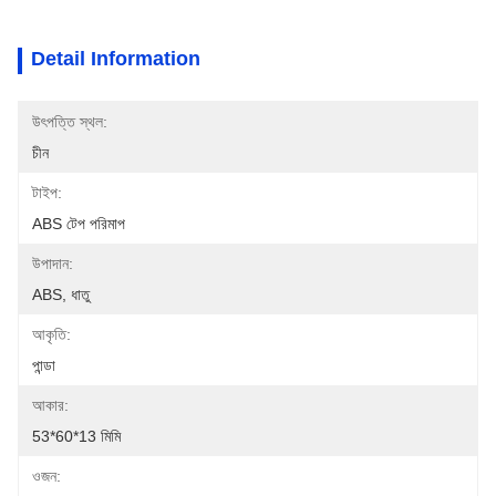
Detail Information
উৎপত্তি স্থল:
চীন
টাইপ:
ABS টেপ পরিমাপ
উপাদান:
ABS, ধাতু
আকৃতি:
পান্ডা
আকার:
53*60*13 মিমি
ওজন: