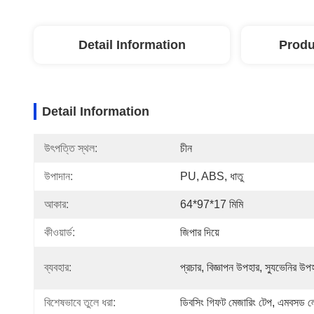
Detail Information
Produ
Detail Information
উৎপত্তি স্থল:
চীন
উপাদান:
PU, ABS, ধাতু
আকার:
64*97*17 মিমি
কীওয়ার্ড:
জিপার দিয়ে
ব্যবহার:
প্রচার, বিজ্ঞাপন উপহার, স্যুভেনির উপ
বিশেষভাবে তুলে ধরা:
ডিবসিং গিফট মেজারিং টেপ
, 
এমবসড লো