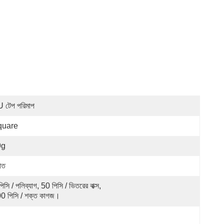
 টেপ পরিমাপ
quare
9g
হীত
িসি / পলিব্যাগ, 50 পিসি / ভিতরের বাক্স, 
0 পিসি / শক্ত কাগজ।