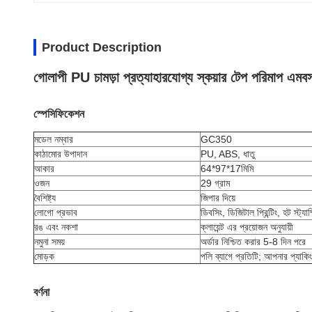
Product Description
গোলাপী PU চামড়া প্রত্যাহারযোগ্য স্কয়ার টেপ পরিমাপ 
স্পেসিফিকেশন
মডেল নম্বার
GC350
কাঠামোর উপাদান
PU, ABS, ধাতু
আকার
64*97*17মিমি
ওজন
29 গ্রাম
বৈশিষ্ট্য
জিপার দিয়ে
লোগো প্রভাব
ডিবসিং, ডিজিটাল প্রিন্টিং, হট স্ট্যাম্
রঙ এবং নকশা
ক্লায়েন্ট এর প্রয়োজন অনুযায়ী
নমুনা সময়
অর্ডার নিশ্চিত করার 5-8 দিন পরে
মোড়ক
পলি ব্যাগে প্রতিটি; আপনার প্যাকি
বর্ণনা