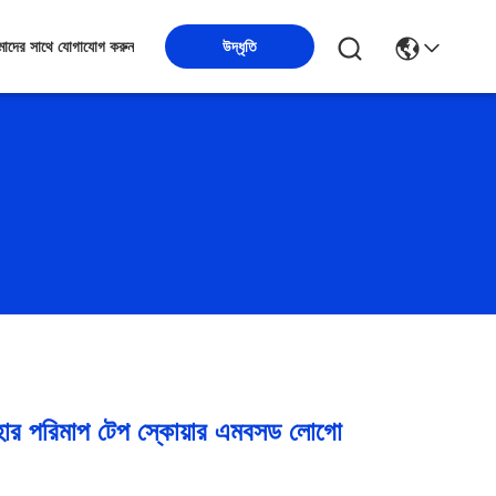
উদ্ধৃতি
াদের সাথে যোগাযোগ করুন
 পরিমাপ টেপ স্কোয়ার এমবসড লোগো