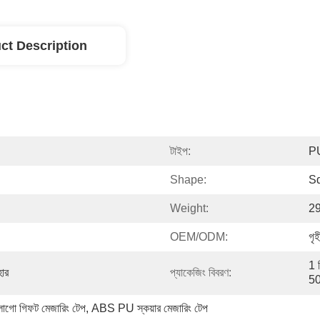
ct Description
টাইপ:
PU
Shape:
S
Weight:
2
OEM/ODM:
গৃ
1 প
হার
প্যাকেজিং বিবরণ:
50
গো গিফট মেজারিং টেপ
, 
ABS PU স্কয়ার মেজারিং টেপ