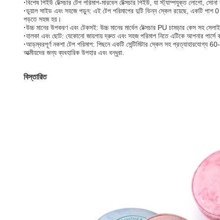
·
বিশেষ পিইউ টেক্সচার টেপ পরিমাপ-মারবেল টেক্সচার পিইউ, যা স্ট্যাম্পযুক্ত লোগো, সোন
·
ডুয়াল সাইড এবং সহজে পড়ুন: এই টেপ পরিমাপের দুটি ভিন্ন স্কেল রয়েছে, একটি পাশ 0 থ
পড়তে সহজ হয়।
·
উচ্চ মানের উপকরণ এবং টেকসই: উচ্চ মানের মার্বেল টেক্সচার PU চামড়ার কেস সহ সেলা
·
হালকা এবং ছোট: যেকোনো জায়গায় দ্রুত এবং সহজ পরিমাপ নিতে এটিকে আপনার পার্সে
·
আড়ম্বরপূর্ণ নকশা টেপ পরিমাপ: পিছনে একটি সেন্টিমিটার স্কেল সহ প্রত্যাহারযোগ্য 60-
আত্মীয়দের জন্য ব্যবহারিক উপহার এবং বন্ধুরা.
বিস্তারিত