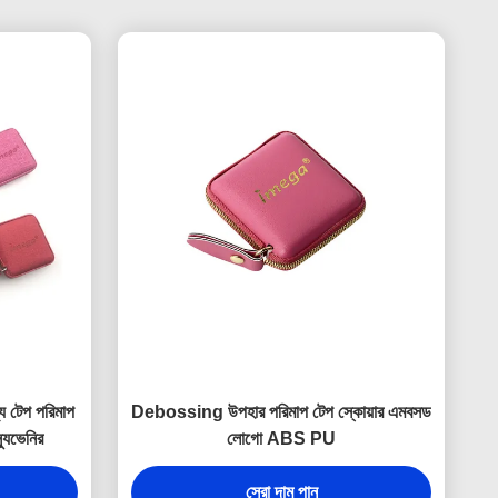
য টেপ পরিমাপ
Debossing উপহার পরিমাপ টেপ স্কোয়ার এমবসড
্যুভেনির
লোগো ABS PU
সেরা দাম পান