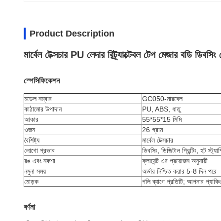
Product Description
মার্বেল টেক্সচার PU লেদার রিট্র্যাক্টেবল টেপ মেজার বডি ডিবসি
স্পেসিফিকেশন
মডেল নম্বার
GC050-মারবেল
কাঠামোর উপাদান
PU, ABS, ধাতু
আকার
55*55*15 মিমি
ওজন
26 গ্রাম
বৈশিষ্ট্য
মার্বেল টেক্সচার
লোগো প্রভাব
ডিবসিং, ডিজিটাল প্রিন্টিং, হট স্ট্যাম্
রঙ এবং নকশা
ক্লায়েন্ট এর প্রয়োজন অনুযায়ী
নমুনা সময়
অর্ডার নিশ্চিত করার 5-8 দিন পরে
মোড়ক
পলি ব্যাগে প্রতিটি; আপনার প্যাকি
বর্ণনা