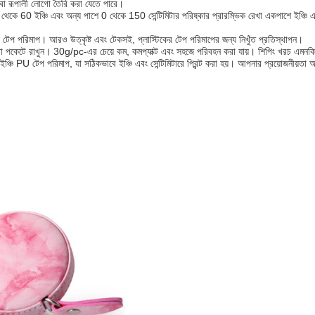
া বা রূপালী লোগো তৈরি করা যেতে পারে।
েকে 60 ইঞ্চি এবং অন্য পাশে 0 থেকে 150 সেন্টিমিটার পরিষ্কার প্রারম্ভিক রেখা একপাশে ইঞ্চি এবং 
ই টেপ পরিমাপ। আরও উত্কৃষ্ট এবং টেকসই, প্লাস্টিকের টেপ পরিমাপের জন্য নিখুঁত প্রতিস্থাপন।
 বা পকেটে রাখুন। 30g/pc-এর চেয়ে কম, কমপ্যাক্ট এবং সহজে পরিবহন করা যায়। শিপিং খরচ এমন
ইঞ্চি PU টেপ পরিমাপ, যা সঠিকভাবে ইঞ্চি এবং সেন্টিমিটারে প্রিন্ট করা হয়। আপনার প্রয়োজনীয়তা 