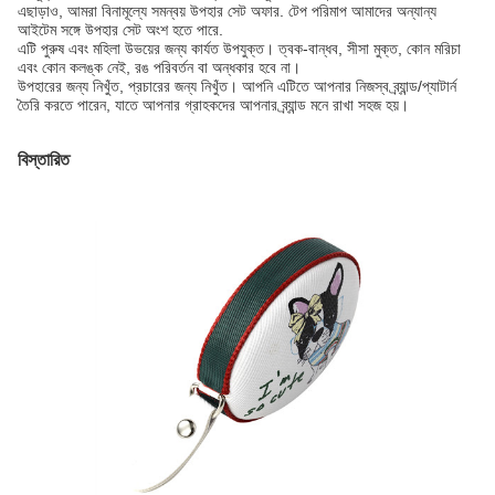
এছাড়াও, আমরা বিনামূল্যে সমন্বয় উপহার সেট অফার. টেপ পরিমাপ আমাদের অন্যান্য
আইটেম সঙ্গে উপহার সেট অংশ হতে পারে.
এটি পুরুষ এবং মহিলা উভয়ের জন্য কার্যত উপযুক্ত। ত্বক-বান্ধব, সীসা মুক্ত, কোন মরিচা
এবং কোন কলঙ্ক নেই, রঙ পরিবর্তন বা অন্ধকার হবে না।
উপহারের জন্য নিখুঁত, প্রচারের জন্য নিখুঁত। আপনি এটিতে আপনার নিজস্ব ব্র্যান্ড/প্যাটার্ন
তৈরি করতে পারেন, যাতে আপনার গ্রাহকদের আপনার ব্র্যান্ড মনে রাখা সহজ হয়।
বিস্তারিত