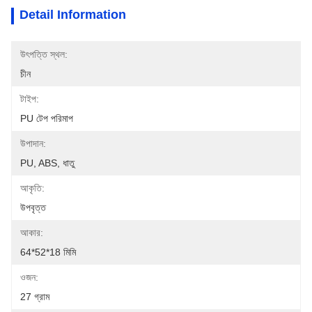
Detail Information
উৎপত্তি স্থল:
চীন
টাইপ:
PU টেপ পরিমাপ
উপাদান:
PU, ABS, ধাতু
আকৃতি:
উপবৃত্ত
আকার:
64*52*18 মিমি
ওজন:
27 গ্রাম