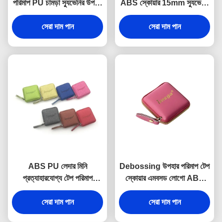
পরিমাপ PU চামড়া স্যুভেনির উপহার
ABS স্কোয়ার 15mm স্যুভেনির
জেলি রঙ
উপহার
সেরা দাম পান
সেরা দাম পান
ABS PU লেদার মিনি
Debossing উপহার পরিমাপ টেপ
প্রত্যাহারযোগ্য টেপ পরিমাপ
স্কোয়ার এমবসড লোগো ABS
ফ্যাব্রিক টেক্সচার ডেবসিং লোগো
PU
সেরা দাম পান
স্যুভেনির
সেরা দাম পান