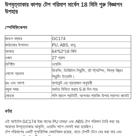
উপবৃত্তাকার কাপড় টেপ পরিমাপ মার্বেল 18 মিমি পুরু বিজ্ঞাপন
উপহার
স্পেসিফিকেশন
মডেল নম্বার
GC174
কাঠামোর উপাদান
PU, ABS, ধাতু
আকার
64*52*18 মিমি
ওজন
27 গ্রাম
বৈশিষ্ট্য
ওয়েবিং
ডিবসিং, ডিজিটাল প্রিন্টিং, হট স্ট্যাম্পিং, সিল্ক স্ক্রিন
লোগো প্রভাব
প্রিন্টিং ইত্যাদি।
রঙ এবং নকশা
ক্লায়েন্ট এর প্রয়োজন অনুযায়ী
নমুনা সময়
অর্ডার নিশ্চিত করার 5-8 দিন পরে
মোড়ক
পলি ব্যাগে প্রতিটি; আপনার প্যাকিং উপায় স্বাগত জানাই
বর্ণনা
এই আইটেম GC174 উচ্চ মানের PU চামড়া এবং ABS টেপ পরিমাপ তৈরি করা হয়.
আরাধ্য উপবৃত্তাকার আকৃতি, ওয়েবিং পাশে সেলাই করা হয়েছিল।
টেপ পরিমাপের একটি পুশ/রিলিজ মেকানিজম রয়েছে, যাতে টেপটি টেনে বের করা যায় এবং