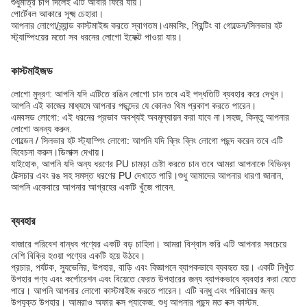
শুধুমাত্র চাপ দিলেই এটি আবার ফিরে যায়।
পোর্টেবল আকারে সূক্ষ্ম চেহারা।
আপনার লোগো/ব্র্যান্ড কাস্টমাইজ করতে স্বাগতম।এমবসিং, প্রিন্টিং বা গোল্ডেন/সিলভার হট
স্ট্যাম্পিংয়ের মতো সব ধরনের লোগো ইফেক্ট পাওয়া যায়।
কাস্টমাইজড
লোগো মুদ্রণ: আপনি যদি এটিতে রঙিন লোগো চান তবে এই পদ্ধতিটি ব্যবহার করে দেখুন।
আপনি এই কাজের মাধ্যমে আপনার পছন্দের যে কোনও থিম প্রকাশ করতে পারেন।
এমবসড লোগো: এই ধরনের প্রভাব অবশ্যই অবমূল্যায়ন করা যাবে না।সহজ, কিন্তু আপনার
লোগো অনন্য করুন.
গোল্ডেন / সিলভার হট স্ট্যাম্পিং লোগো: আপনি যদি ব্লিং ব্লিং লোগো পছন্দ করেন তবে এটি
বিবেচনা করুন।ডিলাক্স দেখায়।
যাইহোক, আপনি যদি অন্য ধরণের PU চামড়া চেষ্টা করতে চান তবে আমরা আপনাকে বিভিন্ন
টেক্সচার এবং রঙ সহ সমস্ত ধরণের PU দেখাতে পারি।শুধু আমাদের আপনার ধারণা জানান,
আপনি একেবারে আপনার আগ্রহের একটি খুঁজে পাবেন.
ব্যবহার
বাজারে পরিবেশ বান্ধব পণ্যের একটি বড় চাহিদা। আমরা বিশ্বাস করি এটি আপনার সবচেয়ে
বেশি বিক্রি হওয়া পণ্যের একটি হয়ে উঠবে।
প্রচার, পর্যটক, স্যুভেনির, উপহার, বাড়ি এবং বিজ্ঞাপনে ব্যাপকভাবে ব্যবহৃত হয়। একটি নিখুঁত
উপহার পণ্য এবং কর্পোরেশন এবং বিয়েতে ফেরত উপহারের জন্য ব্যাপকভাবে ব্যবহার করা যেতে
পারে। আপনি আপনার লোগো কাস্টমাইজ করতে পারেন। এটি বন্ধু এবং পরিবারের জন্য
উপযুক্ত উপহার। আমরাও অফার বক্স প্যাকেজ. শুধু আপনার পছন্দ মত বক্স কাস্টম.