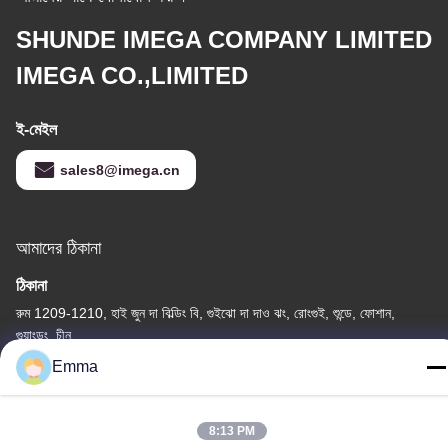
SHUNDE IMEGA COMPANY LIMITED
IMEGA CO.,LIMITED
ই-মেইল
sales8@imega.cn
আমাদের ঠিকানা
ঠিকানা
রুম 1209-1210, হাই জুন দা বিল্ডিং বি, গুইঝো দা দাও ঝং, রোংগুই, শুন্ডে, ফোশান,
গুয়াংডং, চীন
Emma
টেল
86-15816904632
8:13 PM