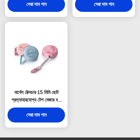
সেরা দাম পান
স্যুভেনির
সেরা দাম পান
মার্বেল টেক্সচার 15 মিমি ছোট
প্রত্যাহারযোগ্য টেপ মেজার বডি
ডিবসিং লোগো
সেরা দাম পান