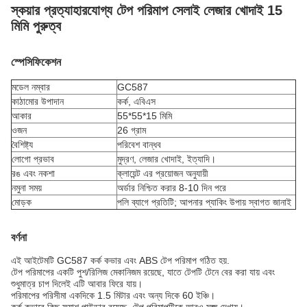
স্কয়ার প্রত্যাহারযোগ্য টেপ পরিমাপ সেলাই লেজার খোদাই 15
মিমি পুরুত্ব
স্পেসিফিকেশন
মডেল নম্বার
GC587
কাঠামোর উপাদান
কর্ক, এবিএস
আকার
55*55*15 মিমি
ওজন
26 গ্রাম
বৈশিষ্ট্য
পরিবেশ বান্ধব
লোগো প্রভাব
মুদ্রণ, লেজার খোদাই, ইত্যাদি।
রঙ এবং নকশা
ক্লায়েন্ট এর প্রয়োজন অনুযায়ী
নমুনা সময়
অর্ডার নিশ্চিত করার 8-10 দিন পরে
মোড়ক
পলি ব্যাগে প্রতিটি; আপনার প্যাকিং উপায় স্বাগত জানাই
বর্ণনা
এই আইটেমটি GC587 কর্ক কভার এবং ABS টেপ পরিমাপ গঠিত হয়.
টেপ পরিমাপের একটি পুশ/রিলিজ মেকানিজম রয়েছে, যাতে টেপটি টেনে বের করা যায় এবং
শুধুমাত্র চাপ দিলেই এটি আবার ফিরে যায়।
পরিমাপের পরিসীমা একদিকে 1.5 মিটার এবং অন্য দিকে 60 ইঞ্চি।