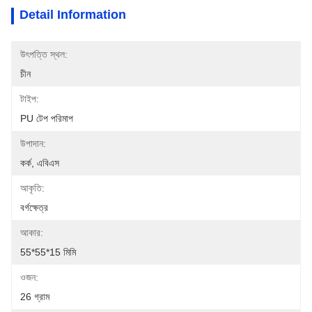
Detail Information
উৎপত্তি স্থল:
চীন
টাইপ:
PU টেপ পরিমাপ
উপাদান:
কর্ক, এবিএস
আকৃতি:
বর্গক্ষেত্র
আকার:
55*55*15 মিমি
ওজন:
26 গ্রাম