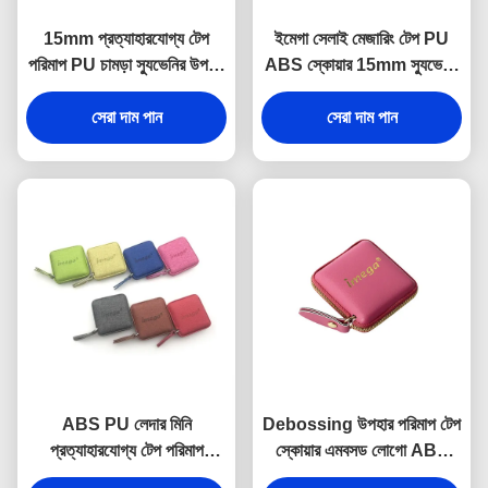
15mm প্রত্যাহারযোগ্য টেপ
ইমেগা সেলাই মেজারিং টেপ PU
পরিমাপ PU চামড়া স্যুভেনির উপহার
ABS স্কোয়ার 15mm স্যুভেনির
জেলি রঙ
উপহার
সেরা দাম পান
সেরা দাম পান
ABS PU লেদার মিনি
Debossing উপহার পরিমাপ টেপ
প্রত্যাহারযোগ্য টেপ পরিমাপ
স্কোয়ার এমবসড লোগো ABS
ফ্যাব্রিক টেক্সচার ডেবসিং লোগো
PU