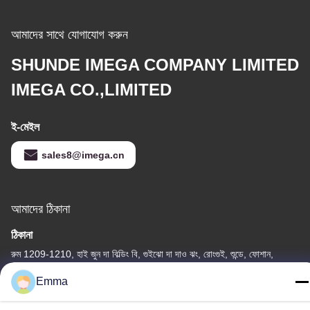
আমাদের সাথে যোগাযোগ করুন
SHUNDE IMEGA COMPANY LIMITED
IMEGA CO.,LIMITED
ই-মেইল
sales8@imega.cn
আমাদের ঠিকানা
ঠিকানা
রুম 1209-1210, হাই জুন দা বিল্ডিং বি, গুইঝো দা দাও ঝং, রোংগুই, শুন্ডে, ফোশান,
গুয়াংডং, চীন
Emma
টেল