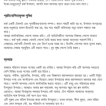
কর্ক কভারে কিছু ফ্ল্যাশ পাউডার রয়েছে, টেপ পরিমাপটিকে আরও সূক্ষ্ম দেখায়।
ইকো-বন্ধুত্বপূর্ণ কর্ক উপাদান, আপনি যখন আপনার হাতে ধরেন তখন ভাল লাগে।
প্রতিযোগিতামূলক সুবিধা
কর্ক একটি টেকসই এবং পুনর্নবীকরণযোগ্য সম্পদ। কারণ গাছটি কাটা হয় না, উপাদান সংগ্রহের
জন্য শুধুমাত্র বাকল ছিনতাই করা হয়, যার পরে গাছটি অবিলম্বে নতুন বাকল গজাতে শুরু
করে।
আমরা কাস্টমাইজড লোগো অফার করি। এই আইটেমটিতে আপনার নিজস্ব লোগো থাকতে
পারে। কর্ক পৃষ্ঠে লেজার খোদাই লোগো তৈরি করার জন্য আমরা অত্যন্ত পরামর্শ দিই।
লেজারের লোগোটি টেকসই হবে এবং বিবর্ণ হওয়া সহজ নয়। ডিবসিং লোগোর সাথে তুলনা করুন,
আমাদের লেজার প্রযুক্তি এটি করতে পারে। খুব সূক্ষ্ম লোগো তৈরি করুন।
ব্যবহার
বাজারে পরিবেশ বান্ধব পণ্যের একটি বড় চাহিদা। আমরা বিশ্বাস করি এটি আপনার সবচেয়ে
বেশি বিক্রি হওয়া পণ্যের একটি হয়ে উঠবে।
প্রচার, পর্যটক, স্যুভেনির, উপহার, বাড়ি এবং বিজ্ঞাপনে ব্যাপকভাবে ব্যবহৃত হয়। একটি নিখুঁত
উপহার পণ্য এবং কর্পোরেশন এবং বিয়েতে ফেরত উপহারের জন্য ব্যাপকভাবে ব্যবহার করা যেতে
পারে। আপনি আপনার লোগো কাস্টমাইজ করতে পারেন। এটি বন্ধু এবং পরিবারের জন্য
উপযুক্ত উপহার। আমরাও অফার বক্স প্যাকেজ. শুধু আপনার পছন্দ মত বক্স কাস্টম.
এছাড়াও, আমরা বিনামূল্যে সমন্বয় উপহার সেট অফার. টেপ পরিমাপ আমাদের অন্যান্য
আইটেম সঙ্গে উপহার সেট অংশ হতে পারে.
এটি পুরুষ এবং মহিলা উভয়ের জন্য কার্যত উপযুক্ত। ত্বক-বান্ধব, সীসা মুক্ত, কোন মরিচা
এবং কোন কলঙ্ক নেই, রঙ পরিবর্তন বা অন্ধকার হবে না।