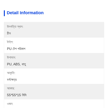
Detail Information
উৎপত্তি স্থল:
চীন
টাইপ:
PU টেপ পরিমাপ
উপাদান:
PU, ABS, ধাতু
আকৃতি:
বর্গক্ষেত্র
আকার:
55*55*15 মিমি
ওজন: