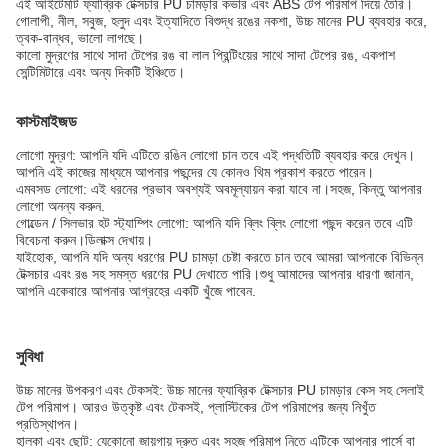
এই আইটেমটি ফ্যাব্রিক টেক্সচার PU চামড়ার কভার এবং ABS টেপ পরিমাপ দিয়ে তৈরি।
গোলাপী, নীল, সবুজ, হলুদ এবং ইত্যাদিতে বিশুদ্ধ রঙের নকশা, উচ্চ মানের PU ব্যবহার করে,
ত্বক-বান্ধব, ভালো লাগছে।
কালো মুদ্রণের সাথে সাদা টেপের রঙ বা লাল প্রিন্টিংয়ের সাথে সাদা টেপের রঙ, একপাশ
সেন্টিমিটারে এবং অন্য দিকটি ইঞ্চিতে।
কাস্টমাইজড
লোগো মুদ্রণ: আপনি যদি এটিতে রঙিন লোগো চান তবে এই পদ্ধতিটি ব্যবহার করে দেখুন।
আপনি এই কাজের মাধ্যমে আপনার পছন্দের যে কোনও থিম প্রকাশ করতে পারেন।
এমবসড লোগো: এই ধরনের প্রভাব অবশ্যই অবমূল্যায়ন করা যাবে না।সহজ, কিন্তু আপনার
লোগো অনন্য করুন.
গোল্ডেন / সিলভার হট স্ট্যাম্পিং লোগো: আপনি যদি ব্লিং ব্লিং লোগো পছন্দ করেন তবে এটি
বিবেচনা করুন।ডিলাক্স দেখায়।
যাইহোক, আপনি যদি অন্য ধরণের PU চামড়া চেষ্টা করতে চান তবে আমরা আপনাকে বিভিন্ন
টেক্সচার এবং রঙ সহ সমস্ত ধরণের PU দেখাতে পারি।শুধু আমাদের আপনার ধারণা জানান,
আপনি একেবারে আপনার আগ্রহের একটি খুঁজে পাবেন.
সুবিধা
উচ্চ মানের উপকরণ এবং টেকসই: উচ্চ মানের ফ্যাব্রিক টেক্সচার PU চামড়ার কেস সহ সেলাই
টেপ পরিমাপ। আরও উত্কৃষ্ট এবং টেকসই, প্লাস্টিকের টেপ পরিমাপের জন্য নিখুঁত
প্রতিস্থাপন।
হালকা এবং ছোট: যেকোনো জায়গায় দ্রুত এবং সহজ পরিমাপ নিতে এটিকে আপনার পার্সে বা