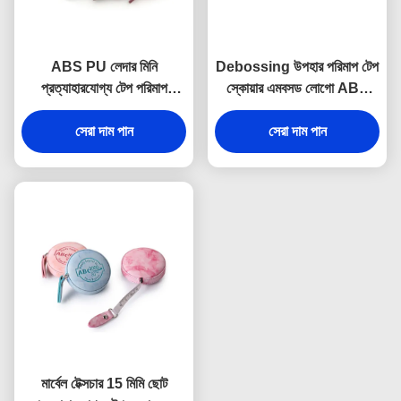
ABS PU লেদার মিনি
Debossing উপহার পরিমাপ টেপ
প্রত্যাহারযোগ্য টেপ পরিমাপ
স্কোয়ার এমবসড লোগো ABS
ফ্যাব্রিক টেক্সচার ডেবসিং লোগো
PU
সেরা দাম পান
স্যুভেনির
সেরা দাম পান
মার্বেল টেক্সচার 15 মিমি ছোট