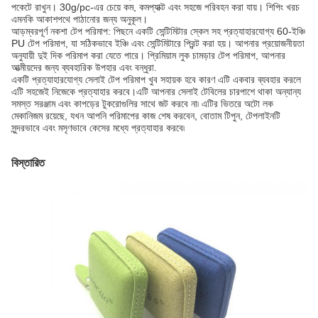
পকেটে রাখুন। 30g/pc-এর চেয়ে কম, কমপ্যাক্ট এবং সহজে পরিবহন করা যায়। শিপিং খরচ
এমনকি আকাশপথে পাঠানোর জন্য অনুকূল।
আড়ম্বরপূর্ণ নকশা টেপ পরিমাপ: পিছনে একটি সেন্টিমিটার স্কেল সহ প্রত্যাহারযোগ্য 60-ইঞ্চি
PU টেপ পরিমাপ, যা সঠিকভাবে ইঞ্চি এবং সেন্টিমিটারে প্রিন্ট করা হয়। আপনার প্রয়োজনীয়তা
অনুযায়ী দুই দিক পরিমাপ করা যেতে পারে। প্রিমিয়াম লুক চামড়ার টেপ পরিমাপ, আপনার
আত্মীয়দের জন্য ব্যবহারিক উপহার এবং বন্ধুরা.
একটি প্রত্যাহারযোগ্য সেলাই টেপ পরিমাপ খুব সহায়ক হবে কারণ এটি একবার ব্যবহার করলে
এটি সহজেই নিজেকে প্রত্যাহার করবে।এটি আপনার সেলাই টেবিলের চারপাশে থাকা অন্যান্য
সমস্ত সরঞ্জাম এবং কাপড়ের টুকরোগুলির সাথে জট করবে না৷ এটির ভিতরে অটো লক
মেকানিজম রয়েছে, যখন আপনি পরিমাপের কাজ শেষ করবেন, বোতাম টিপুন, টেপলাইনটি
সুন্দরভাবে এবং মসৃণভাবে কেসের মধ্যে প্রত্যাহার করবে৷
বিস্তারিত