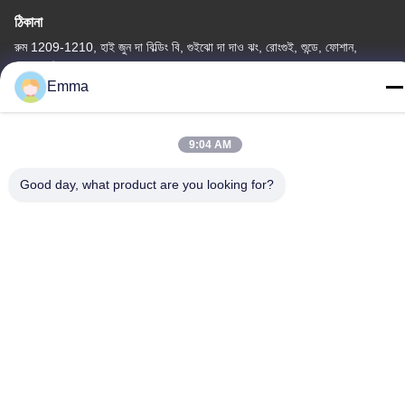
ঠিকানা
রুম 1209-1210, হাই জুন দা বিল্ডিং বি, গুইঝো দা দাও ঝং, রোংগুই, শুন্ডে, ফোশান,
গুয়াংডং, চীন
Emma
টেল
86-15816904632
9:04 AM
Good day, what product are you looking for?
গোপনীয়তা নীতি
|
সাইট ম্যাপ
চীন ভালো মানের মেটাল কীচেন হোল্ডার সরবরাহকারী। কপিরাইট © -2026 SHUNDE
IMEGA COMPANY LIMITED IMEGA CO.,LIMITED সমস্ত অধিকার
সংরক্ষিত।