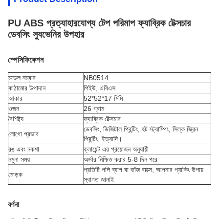
PU ABS প্রত্যাহারযোগ্য টেপ পরিমাপ ফ্যাব্রিক টেক্সচার
ডেবসিং স্যুভেনির উপহার
স্পেসিফিকেশন
মডেল নম্বার
NB0514
কাঠামোর উপাদান
পিইউ, এবিএস
আকার
52*52*17 মিমি
ওজন
26 গ্রাম
বৈশিষ্ট্য
ফ্যাব্রিক টেক্সচার
ডেবসিং, ডিজিটাল প্রিন্টিং, হট স্ট্যাম্পিং, সিল্ক স্ক্রিন
লোগো প্রভাব
প্রিন্টিং, ইত্যাদি।
রঙ এবং নকশা
ক্লায়েন্ট এর প্রয়োজন অনুযায়ী
নমুনা সময়
অর্ডার নিশ্চিত করার 5-8 দিন পরে
প্রতিটি পলি ব্যাগ বা ভাঁজ বাক্সে; আপনার প্যাকিং উপায়
মোড়ক
স্বাগত জানাই
বর্ণনা