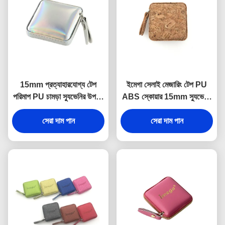
15mm প্রত্যাহারযোগ্য টেপ
ইমেগা সেলাই মেজারিং টেপ PU
পরিমাপ PU চামড়া স্যুভেনির উপহার
ABS স্কোয়ার 15mm স্যুভেনির
জেলি রঙ
উপহার
সেরা দাম পান
সেরা দাম পান