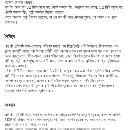
প্রভাব দেখতে পারেন।
মূল রিং অংশ হল 32 মিমি ব্যাস সহ একটি সমতল রিং, উপাদান হল লোহা, 32 মিমি ব্যাস সহ
একটি সমতল রিং, পৃষ্ঠে উজ্জ্বল নিকেল প্রলেপ।
ধাতব অংশের পৃষ্ঠে নিকেল প্রলেপ, যা খুব কম কী তবে টেক্সচারযুক্ত, খুব শান্ত এবং সুন্দর
দেখাচ্ছে।
বৈশিষ্ট্য
এই কী চেইনটি উচ্চ-গ্রেডের পলিশড দস্তা খাদ দিয়ে তৈরি৷ এটি উজ্জ্বল, বিলাসবহুল এবং
সুন্দর৷ নকশাটি সহজ এবং উদার৷ চাবিটি পড়ে যাওয়া থেকে রক্ষা করার জন্য হুক এবং লুপ বন্ধ৷
ত্বক বন্ধুত্বপূর্ণ, সীসা-মুক্ত, কোন মরিচা নেই ,কোন বিবর্ণতা,কোন বিবর্ণতা বা কালো হওয়া।
এটি খুব ছোট এবং সূক্ষ্ম, যাতে এটি ব্যাগে রাখা বা ব্যাগের উপর ঝুলিয়ে রাখা খুব সুবিধাজনক
এবং বহনযোগ্য।
চাবির রিংটি উচ্চ মানের দস্তা খাদ দিয়ে তৈরি, যা খুব শক্ত এবং মরিচা প্রতিরোধী। আপনি
এটি দীর্ঘ সময়ের জন্য ব্যবহার করতে পারেন। উপরন্তু, কীচেনের পিছনের দিকে একটি বড়
লোগো অবস্থান রয়েছে, আপনার কাস্টমাইজ করতে স্বাগতম। কীচেইনে লোগো।
চাবি হারানোর বিষয়ে উদ্বেগ ছাড়াই কী চেইন ব্যবহার করা এবং বহন করা সুবিধাজনক।
চমৎকার কারিগরি আপনার স্বাদ বাড়ায়।
ব্যবহার
এই কী চেইনটি অটোমোবাইল, অফিস এবং বাড়ির চাবিগুলির জন্য উপযুক্ত, কমপক্ষে আপনি
10টি কী রাখতে পারেন কোন সমস্যা নেই, যাতে আপনি যে কোনও সময় এবং যে কোনও
জায়গায় কী চান তা পেতে পারেন।
প্রচার, পর্যটক, স্যুভেনির, উপহার, বাড়ি এবং বিজ্ঞাপনে ব্যাপকভাবে ব্যবহৃত হয়।