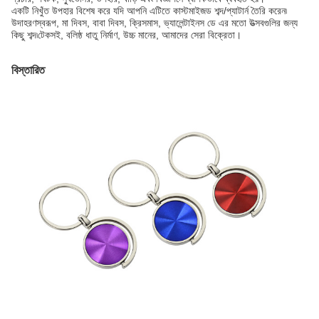
একটি নিখুঁত উপহার বিশেষ করে যদি আপনি এটিতে কাস্টমাইজড শব্দ/প্যাটার্ন তৈরি করেন৷
উদাহরণস্বরূপ, মা দিবস, বাবা দিবস, ক্রিসমাস, ভ্যালেন্টাইনস ডে এর মতো উত্সবগুলির জন্য
কিছু শব্দ৷টেকসই, বলিষ্ঠ ধাতু নির্মাণ, উচ্চ মানের, আমাদের সেরা বিক্রেতা।
বিস্তারিত