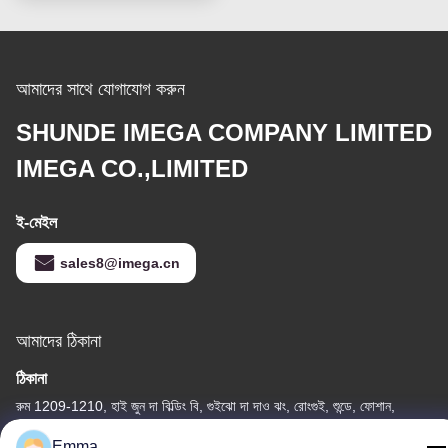
আমাদের সাথে যোগাযোগ করুন
SHUNDE IMEGA COMPANY LIMITED
IMEGA CO.,LIMITED
ই-মেইল
sales8@imega.cn
আমাদের ঠিকানা
ঠিকানা
রুম 1209-1210, হাই জুন দা বিল্ডিং বি, গুইঝো দা দাও ঝং, রোংগুই, শুন্ডে, ফোশান,
গুয়াংডং, চীন
Emma