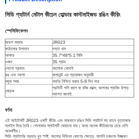
সিডি প্যাটার্ন মেটাল কীচেন হোল্ডার কাস্টমাইজড রঙিন কীরিং
স্পেসিফিকেশন
মডেল নম্বার
JR023
কাঠামোর উপাদান
দস্তা খাদ
আকার
35.7*48*5.1 মিমি
ওজন
35 গ্রাম
লোগো প্রভাব
আলোক খোদাই
রঙ এবং নকশা
ক্লায়েন্ট এর প্রয়োজন অনুযায়ী
নমুনা সময়
অর্ডার নিশ্চিত করার 5-8 দিন পরে
প্রতিটি পলি ব্যাগ বা ভাঁজ বাক্সে; আপনার প্যাকিং উপায়
মোড়ক
স্বাগত জানাই.
বর্ণনা
এই আইটেমটি JR023 একটি কীরিং এবং মাঝখানে রঙিন সিডি প্যাটার্ন সহ ধাতব বৃত্তাকার
স্লাইস দিয়ে তৈরি। গোলাকার স্লাইসটি ঘোরানো যায়। অন্য অনেক কীচিয়ানের চেয়ে বেশি
আকর্ষণীয়।
সিডি প্যাটার্নের প্রভাব খুব স্পষ্ট, আলোর বিভিন্ন কোণের ক্ষেত্রে, আপনি চকচকে উজ্জ্বল