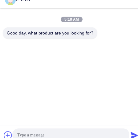
টেল
86-15816904632
5:18 AM
Good day, what product are you looking for?
গোপনীয়তা নীতি
|
সাইট ম্যাপ
চীন ভালো মানের মেটাল কীচেন হোল্ডার সরবরাহকারী। কপিরাইট © -2026 SHUNDE
IMEGA COMPANY LIMITED IMEGA CO.,LIMITED সমস্ত অধিকার
সংরক্ষিত।