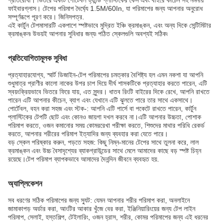
প্রতিরোধী। ভিতরে একটি পোর্টেবল হ্যান্ডি প্লাস্টিকের কেস এবং বাইরে কীচেন সহ নমনীয়
ফাইবারগ্লাস। টেপের পরিমাপ দৈর্ঘ্যে 1.5M/60In, যা পরিমাপের জন্য আপনার অনুরোধ
সম্পূর্ণরূপে পূরণ করে। জিনিসপত্র.
এই কার্টুন টেপমাসারটি একপাশে স্পষ্টভাবে মুদ্রিত ইঞ্চি ক্রমাঙ্কন, এবং অন্য দিকে সেন্টিমিটার
ক্রমাঙ্কন৷ উভয়ই আপনার সুবিধার জন্য৷ পঠিত স্কেলগুলি অবশ্যই সঠিক৷
প্রতিযোগিতামূলক সুবিধা
প্রত্যাহারযোগ্য, স্মার্ট ডিজাইন-টেপ পরিমাপের চমত্কার বৈশিষ্ট্য হল এমন নকশা যা আপনি
শুধুমাত্র প্রাণীর কালো নাকের উপর চাপ দিয়ে দীর্ঘ শাসকটিকে প্রত্যাহার করতে পারেন, এটি
স্বয়ংক্রিয়ভাবে ভিতরে ফিরে যায়, এত সুন্দর। ধাতব রিংটি বাইরের দিকে রেখে, আপনি রাখতে
পারেন এটি আপনার কীচেন, ব্যাগ এবং যেখানে এটি ঝুলতে পারে তার সাথে একসাথে।
পোর্টেবল, বহন করা সহজ এবং স্টক-: আপনি এটি পার্সে বা পকেটে রাখতে পারেন, কার্টুন
প্লাস্টিকের টেপটি ছোট এবং কোনও জায়গা দখল করবে না।এটি আপনার উচ্চতা, পোশাক
পরিমাপ করতে, ওজন কমানোর সময় কোমররেখা পরীক্ষা করতে, শিশুদের মাথার পরিধি রেকর্ড
করতে, আপনার শরীরের পরিমাপ ইত্যাদির জন্য ব্যবহার করা যেতে পারে।
বড় স্কেল পরিষ্কার করুন, পড়তে সহজ: কিছু নিম্ন-মানের টেপের সাথে তুলনা করে, লাল
ক্রমাঙ্কন এবং উচ্চ বৈসাদৃশ্যের ব্যাকগ্রাউন্ডের সাথে মেলে আমাদের কাছে বড় স্পষ্ট চিহ্ন
রয়েছে।টেপ পরিমাপ ব্যাপকভাবে আমাদের দৈনন্দিন জীবনে ব্যবহৃত হয়.
অ্যাপ্লিকেশন
সব ধরণের সঠিক পরিমাপের জন্য স্যুট: যেমন আপনার শরীর পরিমাপ করা, অনলাইনে
জামাকাপড় অর্ডার করা, আংটির আকার খুঁজে বের করা, ইঞ্জিনিয়ারিংয়ের জন্য টেপ লাইন
পরিমাপ, সেলাই, হস্তশিল্প, টেইলারিং, ওজন হ্রাস, শরীর, কোমর পরিমাপের জন্য এই ধরনের