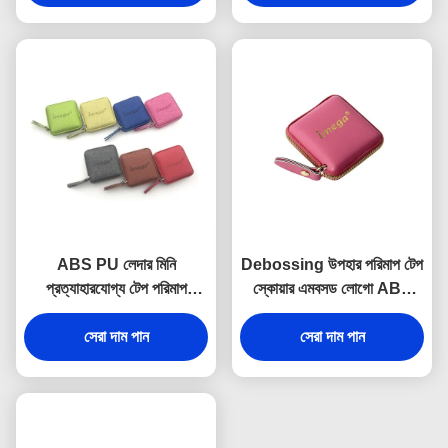
ABS PU লেদার মিনি
Debossing উপহার পরিমাপ টেপ
প্রত্যাহারযোগ্য টেপ পরিমাপ
স্কোয়ার এমবসড লোগো ABS
ফ্যাব্রিক টেক্সচার ডেবসিং লোগো
PU
সেরা দাম পান
স্যুভেনির
সেরা দাম পান