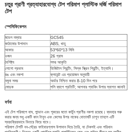
চতুর প্রাণী প্রত্যাহারযোগ্য টেপ পরিমাপ প্লাস্টিক দর্জি পরিমাপ
টেপ
স্পেসিফিকেশন
মডেল নম্বার
GC545
কাঠামোর উপাদান
ABS, ধাতু
আকার
53*60*13 মিমি
ওজন
26 গ্রাম
বৈশিষ্ট্য
পশুর আকৃতি
লোগো প্রভাব
ডিজিটাল প্রিন্টিং, সিল্ক স্ক্রিন প্রিন্টিং, ইত্যাদি।
রঙ এবং নকশা
ক্লায়েন্ট এর প্রয়োজন অনুযায়ী
নমুনা সময়
অর্ডার নিশ্চিত করার 8-10 দিন পরে
মোড়ক
পলি ব্যাগে প্রতিটি; আপনার প্যাকিং উপায় স্বাগত জানাই
বর্ণনা
এই টেপ পরিমাপে বাঘ, পান্ডান এবং শূকরের মতো কার্টুন প্রাণীর নকশা রয়েছে। ব্যবহার শুরু
করার জন্য শুধু একটি কান টানুন এবং কেসের উপর নাকের বোতামটি চাপুন তাহলে এটি
স্বয়ংক্রিয়ভাবে ভিতরে ফিরে যাবে।
পরিমাপ টেপটি নন-স্ট্রেচ ফাইবারগ্লাস উপাদান দিয়ে তৈরি, যা টেকসই এবং পরিধান