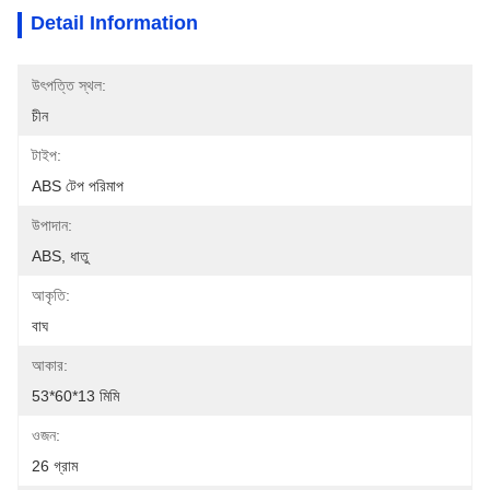
Detail Information
উৎপত্তি স্থল:
চীন
টাইপ:
ABS টেপ পরিমাপ
উপাদান:
ABS, ধাতু
আকৃতি:
বাঘ
আকার:
53*60*13 মিমি
ওজন:
26 গ্রাম