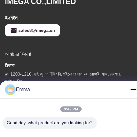
IMEGA CO.,LIMITED
ই-মেইল
sales8@imega.cn
আমাদের ঠিকানা
ঠিকানা
রুম 1209-1210, হাই জুন দা বিল্ডিং বি, গুইঝো দা দাও ঝং, রোংগুই, শুন্ডে, ফোশান,
গুয়াংডং, চীন
Emma
টেল
86-15816904632
9:42 PM
Good day, what product are you looking for?