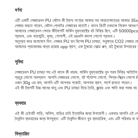
বর্ণনা
এটি একটি লেজারেবল PU মেটাল কী ট্যাগ৷ পণ্যের আকার সহ আয়তক্ষেত্রের আকার 35
লেজার করতে পারেন, মেটাল প্লেটের লেজারের মতোই। ধাতব রিংটি চকচকে নিকেল আবরণ স
আমাদের লেজারেবল লেদার কীট্যাগটি মার্কিন যুক্তরাষ্ট্রে হট বিক্রি ছিল, এটি 5000
প্রভাব, এবং বারগান্ডি, ধূসর, গোলাপী, এই রঙগুলি কালো লোগো প্রভাব।
অনুগ্রহ করে মনোযোগ দিন: লেজার PU হল বিশেষ PU চামড়া, শুধুমাত্র CO2 লেজার মে
আমাদের প্যাকেজের মধ্যে রয়েছে opp ব্যাগ, এক টুকরো ফোল্ড বক্স, দুই টুকরো উপহারের 
সুবিধা
লেজারেবল PU চামড়া সহ এই ধাতব কী ধারক, মার্কিন যুক্তরাষ্ট্রে খুব গরম বিক্রি আইটে
প্রচুর লোগো অবস্থান: আপনি লেজারের লোগো, হট স্ট্যাম্প লোগো, সিল্ক-স্ক্রিন লো
ওজন 30g এর কম, আপনি এটি আপনার পকেটে, আপনার ব্যাগ, পার্সে রাখতে পারেন।
এই কী ট্যাগটি উচ্চ মানের ধাতু এবং PU চামড়া দিয়ে তৈরি, স্ক্র্যাচ এবং ক্ষতি করা সহজ নয
ব্যবহার
এই কী চেইনটি গাড়ি, অফিস, বাড়ির চাবি ইত্যাদির জন্য উপযোগী। একবার আপনি এই লে
দৈনন্দিন ব্যবহারের জন্য উপযুক্ত: এটি দৈনন্দিন জীবনে খুব ব্যবহারিক, এবং এটি পরিবার ব
বিস্তারিত