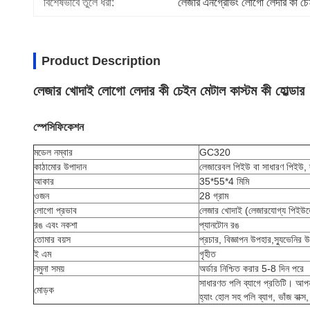
বিশেষভাবে তুলে ধরা:
লেজার এনগ্রেভিং লোগো লেদার কী চ
Product Description
লেজার খোদাই লোগো লেদার কী চেইন মেটাল কাস্টম কী হোল্ডার
স্পেসিফিকেশন
মডেল নম্বার
GC320
কাঠামোর উপাদান
লেজারেবল পিইউ বা সাধারণ পিইউ, 
আকার
35*55*4 মিমি
ওজন
28 গ্রাম
লোগো প্রভাব
লেজার খোদাই (লেজারযোগ্য পিইউতে),
রঙ এবং নকশা
প্যানটোন রঙ
তোমার বয়স
প্রচার, বিজ্ঞাপন উপহার,
স্যুভেনির
উ
ই এম
গৃহীত
নমুনা সময়
অর্ডার নিশ্চিত করার 5-8 দিন পরে
সাধারণত পলি ব্যাগে প্রতিটি। আপনা
মোড়ক
হ্যাং হোল সহ পলি ব্যাগ, ভাঁজ বা