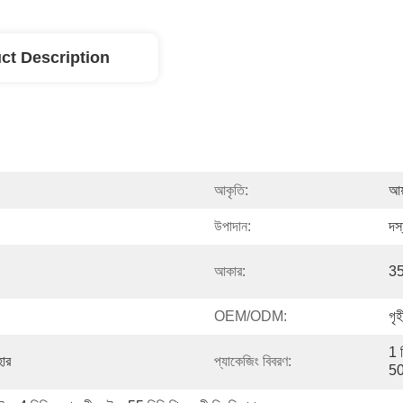
ct Description
আকৃতি:
আয
উপাদান:
দস
আকার:
35
OEM/ODM:
গৃ
1 প
হার
প্যাকেজিং বিবরণ:
50