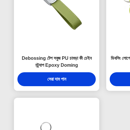
Debossing টেপ সবুজ PU চামড়া কী চেইন
ডিবসিং লোগো
স্ট্র্যাপ Epoxy Doming
সেরা দাম পান