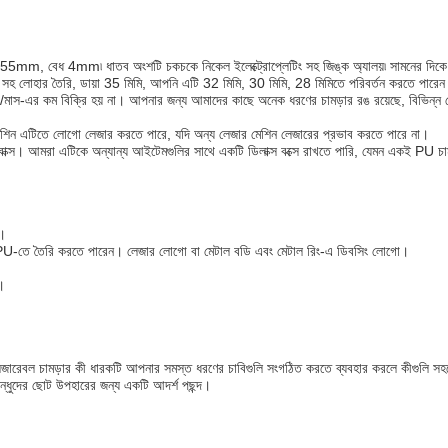
x55mm, বেধ 4mm৷ ধাতব অংশটি চকচকে নিকেল ইলেক্ট্রোপ্লেটিং সহ জিঙ্ক অ্যালয়৷ সামনের দি
হ লোহার তৈরি, ডায়া 35 মিমি, আপনি এটি 32 মিমি, 30 মিমি, 28 মিমিতে পরিবর্তন করতে পারে
0pcs/মাস-এর কম বিক্রি হয় না। আপনার জন্য আমাদের কাছে অনেক ধরণের চামড়ার রঙ রয়েছে, বিভিন
শিন এটিতে লোগো লেজার করতে পারে, যদি অন্য লেজার মেশিন লেজারের প্রভাব করতে পারে না।
বাক্স। আমরা এটিকে অন্যান্য আইটেমগুলির সাথে একটি ডিলাক্স বক্সে রাখতে পারি, যেমন একই PU চামড়
ম।
গো PU-তে তৈরি করতে পারেন। লেজার লোগো বা মেটাল বডি এবং মেটাল রিং-এ ডিবসিং লোগো।
়।
জারেবল চামড়ার কী ধারকটি আপনার সমস্ত ধরণের চাবিগুলি সংগঠিত করতে ব্যবহার করলে কীগুলি সহ
া বন্ধুদের ছোট উপহারের জন্য একটি আদর্শ পছন্দ।