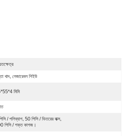
়তক্ষেত্র
্তা খাদ, লেজারেবল পিইউ
*55*4 মিমি
হীত
িসি / পলিব্যাগ, 50 পিসি / ভিতরের বাক্স, 
0 পিসি / শক্ত কাগজ।