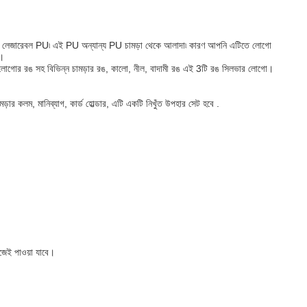
কে লেজারেবল PU৷ এই PU অন্যান্য PU চামড়া থেকে আলাদা৷ কারণ আপনি এটিতে লোগো
ন।
্ন লোগোর রঙ সহ বিভিন্ন চামড়ার রঙ, কালো, নীল, বাদামী রঙ এই 3টি রঙ সিলভার লোগো।
ার কলম, মানিব্যাগ, কার্ড হোল্ডার, এটি একটি নিখুঁত উপহার সেট হবে .
জেই পাওয়া যাবে।