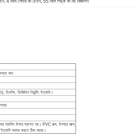
েইন
, 
4 মিমি লেদার কী চেইন
, 
55 মিমি পিঙ্ক কী রিং বিজ্ঞাপন
দস্তা খাদ
 ডিবসিং, ডিজিটাল প্রিন্টিং ইত্যাদি।
পহার
র প্যাকিং উপায় স্বাগত হয়। PVC বক্স, উপহার বাক্স,
ক্স, ইত্যাদি অফার করতে ঠিক আছে।