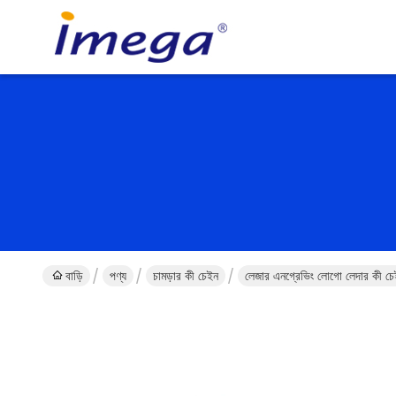
বাড়ি
পণ্য
চামড়ার কী চেইন
লেজার এনগ্রেভিং লোগো লেদার কী চেইন