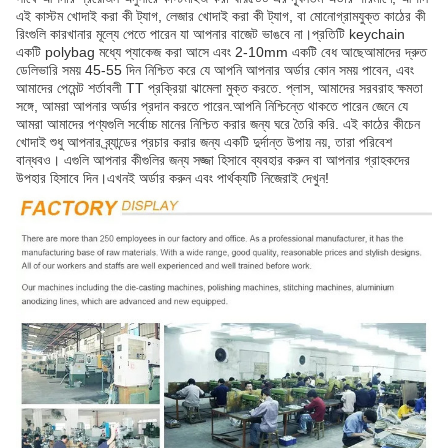
এই কাস্টম খোদাই করা কী ট্যাগ, লেজার খোদাই করা কী ট্যাগ, বা মোনোগ্রামযুক্ত কাঠের কী
রিংগুলি কারখানার মূল্যে পেতে পারেন যা আপনার বাজেট ভাঙবে না।প্রতিটি keychain
একটি polybag মধ্যে প্যাকেজ করা আসে এবং 2-10mm একটি বেধ আছেআমাদের দ্রুত
ডেলিভারি সময় 45-55 দিন নিশ্চিত করে যে আপনি আপনার অর্ডার কোন সময় পাবেন, এবং
আমাদের পেমেন্ট শর্তাবলী TT প্রক্রিয়া ঝামেলা মুক্ত করতে. প্লাস, আমাদের সরবরাহ ক্ষমতা
সঙ্গে, আমরা আপনার অর্ডার প্রদান করতে পারেন.আপনি নিশ্চিন্তে থাকতে পারেন জেনে যে
আমরা আমাদের পণ্যগুলি সর্বোচ্চ মানের নিশ্চিত করার জন্য ঘরে তৈরি করি. এই কাঠের কীচেন
খোদাই শুধু আপনার ব্র্যান্ডের প্রচার করার জন্য একটি দুর্দান্ত উপায় নয়, তারা পরিবেশ
বান্ধবও। এগুলি আপনার কীগুলির জন্য সজ্জা হিসাবে ব্যবহার করুন বা আপনার গ্রাহকদের
উপহার হিসাবে দিন।এখনই অর্ডার করুন এবং পার্থক্যটি নিজেরাই দেখুন!