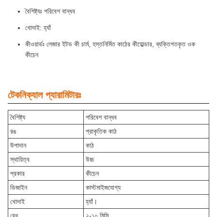
বৈশিষ্ট্যঃ পরিবেশ বান্ধব
খোদাই: হ্যাঁ
কীওয়ার্ডঃ লেজার ইটড কী চার্ম, হস্তনির্মিত কাঠের কীহোল্ডার, ব্যক্তিগতকৃত ওক
কীচেন
টেকনিক্যাল প্যারামিটারঃ
বৈশিষ্ট্য
পরিবেশ বান্ধব
রঙ
প্রাকৃতিক কাঠ
উপাদান
কাঠ
স্থায়িত্ব
উচ্চ
প্রকার
কীচেন
ডিজাইন
কাস্টমাইজযোগ্য
খোদাই
হ্যাঁ।
বেধ
২-১০ মিমি