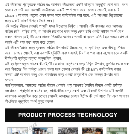
এই কীচেনের প্রাকৃতিক কাঠের রঙ আপনার কীগুলিতে একটি রাস্তার অনুভূতি যোগ করে, যখন
লেজার খোদাই করা নকশাটি কমনীয়তার একটি স্পর্শ যোগ করে।লেজার খোদাই করা চাবি
charm আপনার পছন্দের কোন নকশা সঙ্গে কাস্টমাইজ করা যাবে, এটি আপনার প্রিয়জনের
জন্য একটি আদর্শ উপহার তৈরি করে।
এই কাঠের কীচেন খোদাই পণ্যটি সজ্জা উদ্দেশ্যে নিখুঁত। আপনি এটি ব্যবহার করে আপনার
গাড়ির চাবি, বাড়ির চাবি, বা আপনি চারপাশে বহন অন্য কোন চাবি একটি স্টাইল স্পর্শ যোগ
করতে পারেন।এই কীচেনের হালকা ডিজাইন আপনার পকেট বা ব্যাগে অতিরিক্ত ওজন যোগ না
করেই এটি বহন করা সহজ করে তোলে.
এই কীচেন তৈরির জন্য ব্যবহৃত কাঠের উপাদানটি উচ্চমানের, যা স্থায়িত্ব এবং দীর্ঘায়ু নিশ্চিত
করে। লেজার খোদাই করা নকশাটি সুনির্দিষ্ট এবং সহজেই বিবর্ণ বা পরা যাবে না,আপনাকে একটি
দীর্ঘস্থায়ী ব্যক্তিগতকৃত আনুষাঙ্গিক প্রদান.
এই ব্যক্তিগতকৃত কাঠের কীচেইনটি যেকোনো অনুষ্ঠানের জন্য নিখুঁত উপহার, জন্মদিন থেকে শুরু
করে বিবাহের দিন পর্যন্ত।কোন নকশা সঙ্গে লেজার খোদাই কী charm কাস্টমাইজ করার
ক্ষমতা এটি আপনার বন্ধু এবং পরিবারের জন্য একটি চিন্তাশীল এবং অনন্য উপহার করে
তোলে.
সামগ্রিকভাবে, আমাদের কাঠের কীচেন খোদাই পণ্য আপনার দৈনন্দিন জীবনে একটি দুর্দান্ত
সংযোজন। প্রাকৃতিক কাঠের রঙ, কাস্টমাইজযোগ্য নকশা এবং টেকসই উপাদান এটি একটি
আবশ্যক আনুষাঙ্গিক করে তোলে।আজই আমাদের লেজার ইটেড কী চার্ম হাতে নিন এবং আপনার
কীগুলিতে প্রকৃতির স্পর্শ যুক্ত করুন!