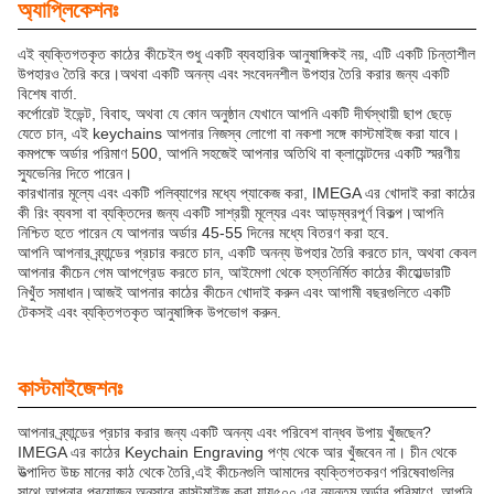
অ্যাপ্লিকেশনঃ
এই ব্যক্তিগতকৃত কাঠের কীচেইন শুধু একটি ব্যবহারিক আনুষাঙ্গিকই নয়, এটি একটি চিন্তাশীল
উপহারও তৈরি করে।অথবা একটি অনন্য এবং সংবেদনশীল উপহার তৈরি করার জন্য একটি
বিশেষ বার্তা.
কর্পোরেট ইভেন্ট, বিবাহ, অথবা যে কোন অনুষ্ঠান যেখানে আপনি একটি দীর্ঘস্থায়ী ছাপ ছেড়ে
যেতে চান, এই keychains আপনার নিজস্ব লোগো বা নকশা সঙ্গে কাস্টমাইজ করা যাবে।
কমপক্ষে অর্ডার পরিমাণ 500, আপনি সহজেই আপনার অতিথি বা ক্লায়েন্টদের একটি স্মরণীয়
স্যুভেনির দিতে পারেন।
কারখানার মূল্যে এবং একটি পলিব্যাগের মধ্যে প্যাকেজ করা, IMEGA এর খোদাই করা কাঠের
কী রিং ব্যবসা বা ব্যক্তিদের জন্য একটি সাশ্রয়ী মূল্যের এবং আড়ম্বরপূর্ণ বিকল্প।আপনি
নিশ্চিত হতে পারেন যে আপনার অর্ডার 45-55 দিনের মধ্যে বিতরণ করা হবে.
আপনি আপনার ব্র্যান্ডের প্রচার করতে চান, একটি অনন্য উপহার তৈরি করতে চান, অথবা কেবল
আপনার কীচেন গেম আপগ্রেড করতে চান, আইমেগা থেকে হস্তনির্মিত কাঠের কীহোল্ডারটি
নিখুঁত সমাধান।আজই আপনার কাঠের কীচেন খোদাই করুন এবং আগামী বছরগুলিতে একটি
টেকসই এবং ব্যক্তিগতকৃত আনুষাঙ্গিক উপভোগ করুন.
কাস্টমাইজেশনঃ
আপনার ব্র্যান্ডের প্রচার করার জন্য একটি অনন্য এবং পরিবেশ বান্ধব উপায় খুঁজছেন?
IMEGA এর কাঠের Keychain Engraving পণ্য থেকে আর খুঁজবেন না। চীন থেকে
উত্পাদিত উচ্চ মানের কাঠ থেকে তৈরি,এই কীচেনগুলি আমাদের ব্যক্তিগতকরণ পরিষেবাগুলির
সাথে আপনার প্রয়োজন অনুসারে কাস্টমাইজ করা যায়৫০০ এর ন্যূনতম অর্ডার পরিমাণে, আপনি