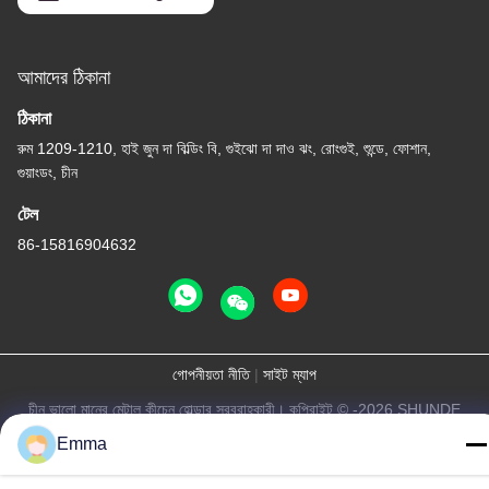
আমাদের ঠিকানা
ঠিকানা
রুম 1209-1210, হাই জুন দা বিল্ডিং বি, গুইঝো দা দাও ঝং, রোংগুই, শুন্ডে, ফোশান,
গুয়াংডং, চীন
টেল
86-15816904632
গোপনীয়তা নীতি
|
সাইট ম্যাপ
চীন ভালো মানের মেটাল কীচেন হোল্ডার সরবরাহকারী। কপিরাইট © -2026 SHUNDE
IMEGA COMPANY LIMITED IMEGA CO.,LIMITED সমস্ত অধিকার
Emma
সংরক্ষিত।