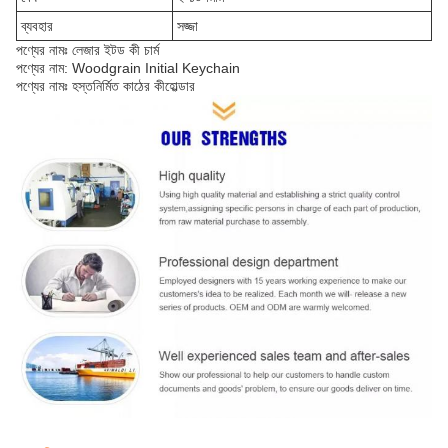
ব্যবহার
সজ্জা
পণ্যের নামঃ লেজার ইটড কী চার্ম
পণ্যের নাম: Woodgrain Initial Keychain
পণ্যের নামঃ হস্তনির্মিত কাঠের কীহোল্ডার