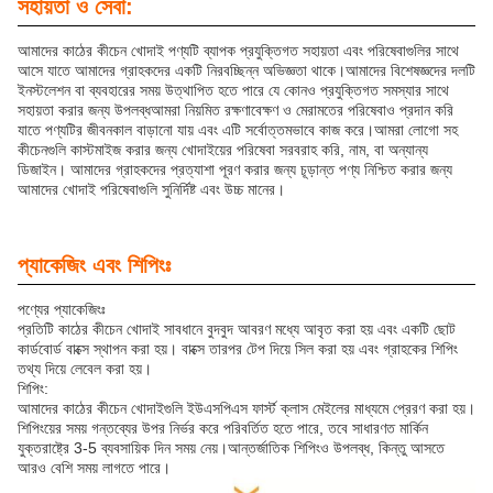
সহায়তা ও সেবা:
আমাদের কাঠের কীচেন খোদাই পণ্যটি ব্যাপক প্রযুক্তিগত সহায়তা এবং পরিষেবাগুলির সাথে
আসে যাতে আমাদের গ্রাহকদের একটি নিরবচ্ছিন্ন অভিজ্ঞতা থাকে।আমাদের বিশেষজ্ঞদের দলটি
ইনস্টলেশন বা ব্যবহারের সময় উত্থাপিত হতে পারে যে কোনও প্রযুক্তিগত সমস্যার সাথে
সহায়তা করার জন্য উপলব্ধআমরা নিয়মিত রক্ষণাবেক্ষণ ও মেরামতের পরিষেবাও প্রদান করি
যাতে পণ্যটির জীবনকাল বাড়ানো যায় এবং এটি সর্বোত্তমভাবে কাজ করে।আমরা লোগো সহ
কীচেনগুলি কাস্টমাইজ করার জন্য খোদাইয়ের পরিষেবা সরবরাহ করি, নাম, বা অন্যান্য
ডিজাইন। আমাদের গ্রাহকদের প্রত্যাশা পূরণ করার জন্য চূড়ান্ত পণ্য নিশ্চিত করার জন্য
আমাদের খোদাই পরিষেবাগুলি সুনির্দিষ্ট এবং উচ্চ মানের।
প্যাকেজিং এবং শিপিংঃ
পণ্যের প্যাকেজিংঃ
প্রতিটি কাঠের কীচেন খোদাই সাবধানে বুদবুদ আবরণ মধ্যে আবৃত করা হয় এবং একটি ছোট
কার্ডবোর্ড বাক্সে স্থাপন করা হয়। বাক্সে তারপর টেপ দিয়ে সিল করা হয় এবং গ্রাহকের শিপিং
তথ্য দিয়ে লেবেল করা হয়।
শিপিং:
আমাদের কাঠের কীচেন খোদাইগুলি ইউএসপিএস ফার্স্ট ক্লাস মেইলের মাধ্যমে প্রেরণ করা হয়।
শিপিংয়ের সময় গন্তব্যের উপর নির্ভর করে পরিবর্তিত হতে পারে, তবে সাধারণত মার্কিন
যুক্তরাষ্ট্রে 3-5 ব্যবসায়িক দিন সময় নেয়।আন্তর্জাতিক শিপিংও উপলব্ধ, কিন্তু আসতে
আরও বেশি সময় লাগতে পারে।