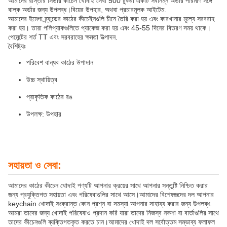
আমাদের রাস্তার সিডার কীচেন খোদাই সেবা 500 টুকরা একটি সর্বনিম্ন অর্ডার পরিমাণ সঙ্গে
বাল্ক অর্ডার জন্য উপলব্ধ।বিয়ের উপহার, অথবা প্রচারমূলক আইটেম.
আমাদের ইমেগা ব্র্যান্ডের কাঠের কীচেইনগুলি চীনে তৈরি করা হয় এবং কারখানার মূল্যে সরবরাহ
করা হয়। তারা পলিপ্যাকগুলিতে প্যাকেজ করা হয় এবং 45-55 দিনের বিতরণ সময় থাকে।
পেমেন্টের শর্ত TT এবং সরবরাহের ক্ষমতা উত্পাদন.
বৈশিষ্ট্যঃ
পরিবেশ বান্ধব কাঠের উপাদান
উচ্চ স্থায়িত্ব
প্রাকৃতিক কাঠের রঙ
উপলক্ষ: উপহার
সহায়তা ও সেবা:
আমাদের কাঠের কীচেন খোদাই পণ্যটি আপনার ক্রয়ের সাথে আপনার সন্তুষ্টি নিশ্চিত করার
জন্য প্রযুক্তিগত সহায়তা এবং পরিষেবাগুলির সাথে আসে।আমাদের বিশেষজ্ঞদের দল আপনার
keychain খোদাই সংক্রান্ত কোন প্রশ্ন বা সমস্যা আপনার সাহায্য করার জন্য উপলব্ধ.
আমরা তাদের জন্য খোদাই পরিষেবাও প্রদান করি যারা তাদের নিজস্ব নকশা বা বার্তাগুলির সাথে
তাদের কীচেনগুলি ব্যক্তিগতকৃত করতে চান।আমাদের খোদাই দল সর্বোত্তম সম্ভাব্য ফলাফল