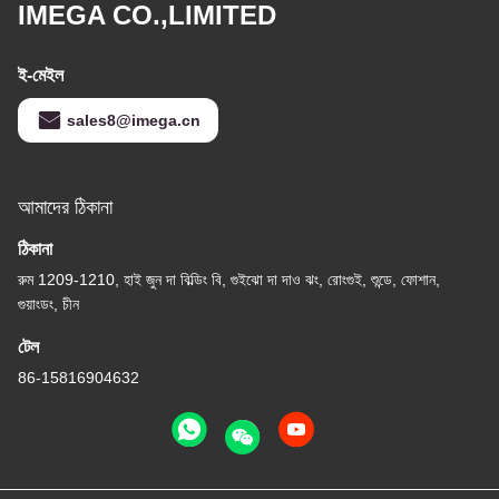
IMEGA CO.,LIMITED
ই-মেইল
sales8@imega.cn
আমাদের ঠিকানা
ঠিকানা
রুম 1209-1210, হাই জুন দা বিল্ডিং বি, গুইঝো দা দাও ঝং, রোংগুই, শুন্ডে, ফোশান,
গুয়াংডং, চীন
টেল
86-15816904632