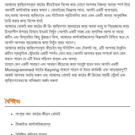
আমাদের ব্যক্তিগতকৃত কাঠের কীচেইনকে বিশেষ করে তোলে আপনার নিজস্ব অনন্য স্পর্শ দিয়ে
নকশাটি কাস্টমাইজ করার ক্ষমতা। খোদাইয়ের বিকল্পের সাথে, আপনি একটি মনোগ্রাম,
নাম,অথবা আপনার ব্যক্তিত্ব এবং স্টাইলকে প্রতিফলিত করে এমন একটি অনন্য আনুষাঙ্গিক
তৈরি করার জন্য বিশেষ বার্তা.
আমাদের খোদাই করা কাঠের কী রিং ব্যক্তিগত ব্যবহারের জন্য অথবা বন্ধু বা প্রিয়জনের জন্য
চিন্তাশীল উপহার হিসাবে উভয়ই নিখুঁত।আপনি একটি সহজ এবং ক্লাসিক নকশা বা আরো
জটিল এবং বিস্তারিত কিছু খুঁজছেন কিনা, আমাদের কাস্টমাইজযোগ্য বিকল্পগুলি নিশ্চিত করে যে
আপনি আপনার প্রয়োজনের জন্য নিখুঁত ম্যাচ পাবেন।
আমাদের কাঠের ব্যক্তিগতকৃত কীচেইন শুধু স্টাইলিশ এবং টেকসই নয়, এটি আপনার দৈনন্দিন
রুটিনে প্রাকৃতিক সৌন্দর্যের একটি স্পর্শও যোগ করে।আপনি আপনার ক্রয় সম্পর্কে ভাল বোধ
করতে পারেন যে এটি উভয় পরিবেশ বান্ধব এবং অনন্য.
তাহলে কেন একটি সাধারণ এবং সাধারণ কীচেনের জন্য সন্তুষ্ট হবেন যখন আপনি একটি
Monogrammed কাঠের Keyring থাকতে পারেন যা উভয় কার্যকরী এবং আড়ম্বরপূর্ণ?
আজই আপনার অর্ডার করুন এবং আমাদের খোদাই করা কাঠের কী রিংয়ের স্থায়ী সৌন্দর্য এবং
ব্যক্তিগতকরণের অভিজ্ঞতা অর্জন করুন!
বৈশিষ্ট্যঃ
পণ্যের নাম: কাঠের কীচেন খোদাই
ডিজাইনঃ কাস্টমাইজযোগ্য
বৈশিষ্ট্যঃ পরিবেশ বান্ধব