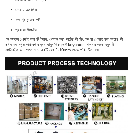
বেধঃ ২-১০ মিমি
রঙঃ প্রাকৃতিক কাঠ
প্রকারঃ কীচেইন
এই কাস্টম খোদাই করা কী ট্যাগ, খোদাই করা কাঠের কী রিং, অথবা খোদাই করা কাঠের কী
চেইন হল নিখুঁত পরিবেশ বান্ধব আনুষাঙ্গিক।এই keychain আপনার পছন্দ অনুযায়ী
কাস্টমাইজ করা যেতে পারে একটি বেধ 2-10mm থেকে পরিবর্তিত সঙ্গে.