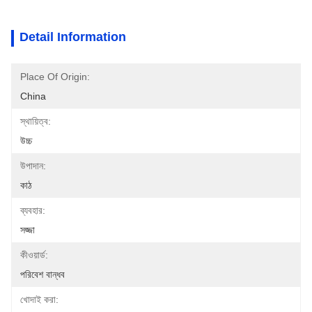
Detail Information
Place Of Origin:
China
স্থায়িত্ব:
উচ্চ
উপাদান:
কাঠ
ব্যবহার:
সজ্জা
কীওয়ার্ড:
পরিবেশ বান্ধব
খোদাই করা: