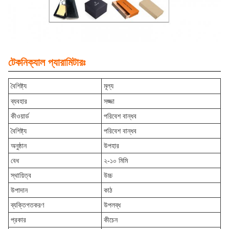
টেকনিক্যাল প্যারামিটারঃ
বৈশিষ্ট্য
মূল্য
ব্যবহার
সজ্জা
কীওয়ার্ড
পরিবেশ বান্ধব
বৈশিষ্ট্য
পরিবেশ বান্ধব
অনুষ্ঠান
উপহার
বেধ
২-১০ মিমি
স্থায়িত্ব
উচ্চ
উপাদান
কাঠ
ব্যক্তিগতকরণ
উপলব্ধ
প্রকার
কীচেন