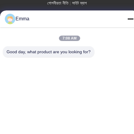
গোপনীয়তা নীতি
|
সাইট ম্যাপ
চীন ভালো মানের মেটাল কীচেন হোল্ডার সরবরাহকারী। কপিরাইট © -2026 SHUNDE
Emma
IMEGA COMPANY LIMITED IMEGA CO.,LIMITED সমস্ত অধিকার
সংরক্ষিত।
7:08 AM
Good day, what product are you looking for?