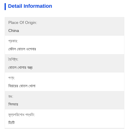
Detail Information
Place Of Origin:
China
প্রকার:
মেটাল বোতল ওপেনার
বৈশিষ্ট্য:
বোতল খোলার যন্ত্র
পণ্য:
বিয়ারের বোতল খোলা
রঙ:
সিলভার
মূল্যপরিশোধ পদ্ধতি:
টি/টি