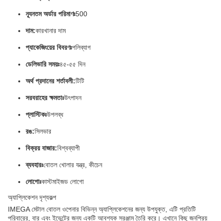
ন্যূনতম অর্ডার পরিমাণঃ
500
দাম:
কারখানার দাম
প্যাকেজিংয়ের বিবরণঃ
পলিব্যাগ
ডেলিভারি সময়ঃ
৪৫-৫৫ দিন
অর্থ প্রদানের শর্তাবলী:
টিটি
সরবরাহের ক্ষমতাঃ
উৎপাদন
প্লাস্টিকঃ
উপলব্ধ
রঙ:
সিলভার
বিক্রয় বাজার:
বিশ্বব্যাপী
ব্যবহারঃ
বোতল খোলার যন্ত্র, কীচেন
লোগোঃ
কাস্টমাইজড লোগো
অ্যাপ্লিকেশন দৃশ্যকল্প
IMEGA মেটাল বোতল ওপেনার বিভিন্ন অ্যাপ্লিকেশনের জন্য উপযুক্ত, এটি প্রতিটি
পরিবারের, বার এবং ইভেন্টের জন্য একটি আবশ্যক সরঞ্জাম তৈরি করে। এখানে কিছু জনপ্রিয়