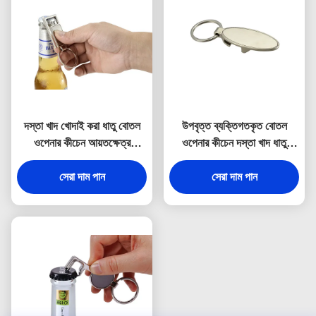
দস্তা খাদ খোদাই করা ধাতু বোতল
উপবৃত্ত ব্যক্তিগতকৃত বোতল
ওপেনার কীচেন আয়তক্ষেত্র
ওপেনার কীচেন দস্তা খাদ ধাতু
স্যুভেনির
খোদাই করা কীরিং
সেরা দাম পান
সেরা দাম পান