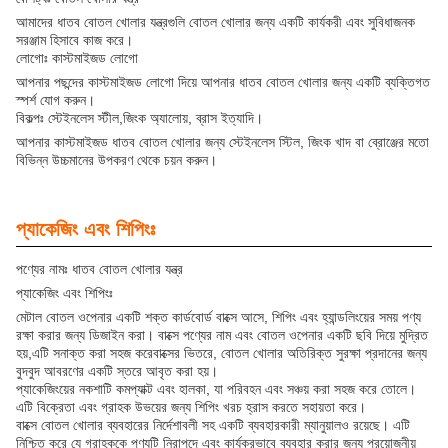
আমাদের ধাতব বোতল খোলার যন্ত্রগুলি বোতল খোলার জন্য একটি কার্যকরী এবং সুবিধাজনক
সরঞ্জাম হিসাবে কাজ করে।
লোগোঃ কাস্টমাইজড লোগো
আপনার পছন্দের কাস্টমাইজড লোগো দিয়ে আপনার ধাতব বোতল খোলার জন্য একটি ব্যক্তিগত
স্পর্শ যোগ করুন।
বিকল্পঃ স্টেইনলেস স্টীল,জিংক অ্যালোয়, ব্রাস ইত্যাদি।
আপনার কাস্টমাইজড ধাতব বোতল খোলার জন্য স্টেইনলেস স্টিল, জিংক খাদ বা ব্রোঞ্জের মতো
বিভিন্ন উচ্চমানের উপকরণ থেকে চয়ন করুন।
প্যাকেজিং এবং শিপিংঃ
পণ্যের নামঃ ধাতব বোতল খোলার যন্ত্র
প্যাকেজিং এবং শিপিংঃ
মেটাল বোতল ওপেনার একটি শক্ত কার্ডবোর্ড বাক্সে আসে, শিপিং এবং হ্যান্ডলিংয়ের সময় পণ্য
রক্ষা করার জন্য ডিজাইন করা। বাক্সে পণ্যের নাম এবং বোতল ওপেনার একটি ছবি দিয়ে মুদ্রিত
হয়,এটি সনাক্ত করা সহজ করেবাক্সের ভিতরে, বোতল খোলার অতিরিক্ত সুরক্ষা প্রদানের জন্য
বুদবুদ আবরণের একটি স্তরে আবৃত করা হয়।
প্যাকেজিংয়ের নকশাটি কমপ্যাক্ট এবং হালকা, যা পরিবহন এবং সঞ্চয় করা সহজ করে তোলে।
এটি বিক্রেতা এবং গ্রাহক উভয়ের জন্য শিপিং খরচ হ্রাস করতে সহায়তা করে।
বাক্সে বোতল খোলার ব্যবহারের নির্দেশাবলী সহ একটি ব্যবহারকারী ম্যানুয়ালও রয়েছে। এটি
নিশ্চিত করে যে গ্রাহককে পণ্যটি নিরাপদে এবং কার্যকরভাবে ব্যবহার করার জন্য প্রয়োজনীয়