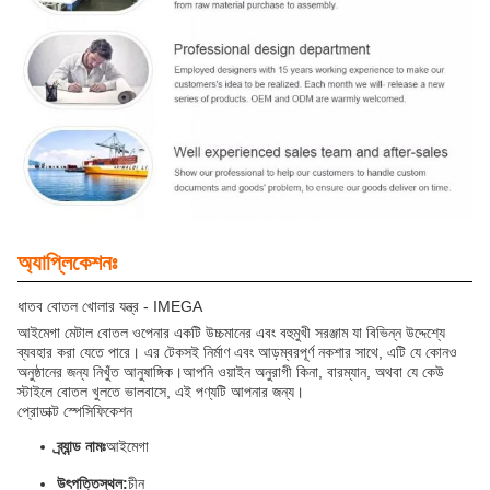
অ্যাপ্লিকেশনঃ
ধাতব বোতল খোলার যন্ত্র - IMEGA
আইমেগা মেটাল বোতল ওপেনার একটি উচ্চমানের এবং বহুমুখী সরঞ্জাম যা বিভিন্ন উদ্দেশ্যে
ব্যবহার করা যেতে পারে। এর টেকসই নির্মাণ এবং আড়ম্বরপূর্ণ নকশার সাথে, এটি যে কোনও
অনুষ্ঠানের জন্য নিখুঁত আনুষাঙ্গিক।আপনি ওয়াইন অনুরাগী কিনা, বারম্যান, অথবা যে কেউ
স্টাইলে বোতল খুলতে ভালবাসে, এই পণ্যটি আপনার জন্য।
প্রোডাক্ট স্পেসিফিকেশন
ব্র্যান্ড নামঃ
আইমেগা
উৎপত্তিস্থল:
চীন