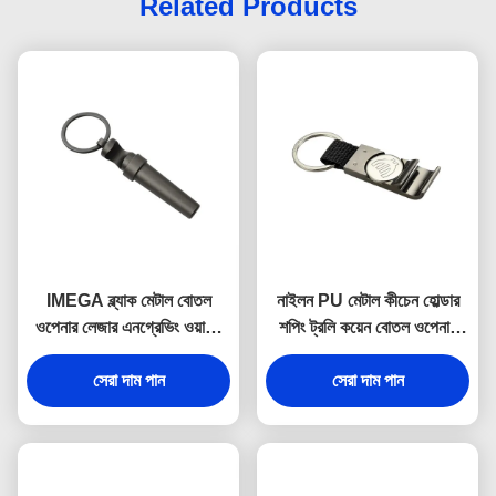
Related Products
IMEGA ব্ল্যাক মেটাল বোতল
নাইলন PU মেটাল কীচেন হোল্ডার
ওপেনার লেজার এনগ্রেভিং ওয়াইন
শপিং ট্রলি কয়েন বোতল ওপেনার
কর্কস্ক্রু কীচেন
কীরিং
সেরা দাম পান
সেরা দাম পান