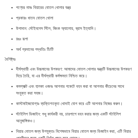
পণ্যের নামঃ বিয়ারের বোতল খোলার যন্ত্র
প্রকারঃ ধাতব বোতল খোলা
উপাদান: স্টেইনলেস স্টিল, জিংক অ্যালোয়, ব্রাস ইত্যাদি।
রঙঃ রূপা
অর্থ প্রদানের পদ্ধতিঃ টি/টি
বৈশিষ্ট্যঃ
দীর্ঘস্থায়ী এবং উচ্চমানের উপকরণ: আমাদের বোতল খোলার যন্ত্রটি উচ্চমানের উপকরণ
দিয়ে তৈরি, যা এর দীর্ঘস্থায়ী কর্মক্ষমতা নিশ্চিত করে।
কমপ্যাক্ট এবং হালকা ওজনঃ আপনার পকেটে বহন করা বা আপনার কীচেনের সাথে
সংযুক্ত করা সহজ।
কাস্টমাইজযোগ্যঃ ব্যক্তিগতকৃত খোদাই যোগ করে এটি আপনার নিজের করুন।
স্টাইলিশ ডিজাইন: শুধু কার্যকরী নয়, চারপাশে বহন করার জন্য একটি স্টাইলিশ
আনুষাঙ্গিকও।
বিয়ার বোতল জন্য উপযুক্তঃ বিশেষভাবে বিয়ার বোতল জন্য ডিজাইন করা, এটি বিয়ার