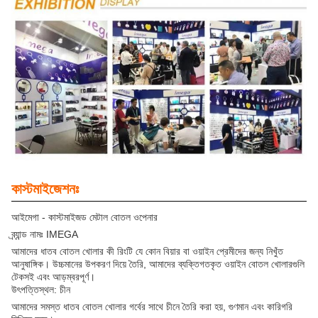
কাস্টমাইজেশনঃ
আইমেগা - কাস্টমাইজড মেটাল বোতল ওপেনার
ব্র্যান্ড নামঃ IMEGA
আমাদের ধাতব বোতল খোলার কী রিংটি যে কোন বিয়ার বা ওয়াইন প্রেমীদের জন্য নিখুঁত
আনুষাঙ্গিক। উচ্চমানের উপকরণ দিয়ে তৈরি, আমাদের ব্যক্তিগতকৃত ওয়াইন বোতল খোলারগুলি
টেকসই এবং আড়ম্বরপূর্ণ।
উৎপত্তিস্থল: চীন
আমাদের সমস্ত ধাতব বোতল খোলার গর্বের সাথে চীনে তৈরি করা হয়, গুণমান এবং কারিগরি