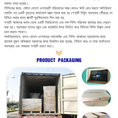
সমস্ত তথ্য রয়েছে।
শিপিংয়ের জন্য, মেটাল বোতল ওপেনারটি পরিবহনের সময় কোনও ক্ষতি রোধ করতে অতিরিক্ত
প্যাডিং সহ একটি বৃহত্তর কার্ডবোর্ড বাক্সে প্যাক করা হয়।পণ্যটি নিখুঁত অবস্থায় পৌঁছেছে তা
নিশ্চিত করার জন্য বাক্সটি সুরক্ষিতভাবে সিল করা হয়.
পণ্যটি আমাদের গুদাম থেকে একটি নির্ভরযোগ্য এবং দক্ষ শিপিং পরিষেবা ব্যবহার করে প্রেরণ
করা হয়। গ্রাহকরা তাদের পছন্দ এবং বাজেটের উপর ভিত্তি করে বিভিন্ন শিপিং বিকল্প থেকে
চয়ন করতে পারেন।
সামগ্রিকভাবে, ধাতব বোতল ওপেনারের প্যাকেজিং এবং শিপিং আমাদের গ্রাহকদের জন্য
ঝামেলা মুক্ত অভিজ্ঞতা প্রদানের জন্য ডিজাইন করা হয়েছে, নিশ্চিত করে যে তারা সর্বোত্তম
অবস্থায় এবং সময়মত পণ্যটি গ্রহণ করে।