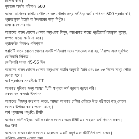
নিশ্চিত করে।
ন্যূনতম অর্ডার পরিমাণঃ 500
আমরা আমাদের কাস্টম মেটাল বোতল খোলার জন্য সর্বনিম্ন অর্ডার পরিমাণ 500 প্রদান করি,
প্রচারমূলক ইভেন্ট বা উপহারের জন্য নিখুঁত।
দামঃ কারখানার দাম
আমাদের ধাতব বোতল খোলার যন্ত্রগুলো কিনুন, কারখানার দামের প্রতিযোগিতামূলক মূল্যে,
গুণগত মানের ক্ষতি না করে।
প্যাকেজিং বিবরণঃ পলিপ্যাক
প্রতিটি ধাতব বোতল খোলার একটি পলিব্যাগ মধ্যে প্যাকেজ করা হয়, নিরাপদ এবং সুরক্ষিত
ডেলিভারি নিশ্চিত।
ডেলিভারি সময়ঃ 45-55 দিন
আমাদের ধাতব বোতল খোলার যন্ত্রগুলো অর্ডার অনুযায়ী তৈরি এবং ৪৫-৫৫ দিনের মধ্যে পৌঁছে
দেওয়া হবে।
অর্থ প্রদানের সময়সীমাঃ TT
আপনার সুবিধার জন্য আমরা টি/টি মাধ্যমে অর্থ প্রদান গ্রহণ করি।
সরবরাহের ক্ষমতাঃ উৎপাদন
আমাদের নিজস্ব কারখানা আছে, আমরা আপনার চাহিদা মেটাতে উচ্চ পরিমাণে ধাতু বোতল
খোলার উত্পাদন করার ক্ষমতা আছে।
অর্থ প্রদানের পদ্ধতিঃ টি/টি
আপনার কাস্টমাইজড মেটাল বোতল খোলার জন্য টি/টি এর মাধ্যমে অর্থ প্রদান করুন।
রঙঃ রূপা
আমাদের ধাতব বোতল খোলার যন্ত্রগুলো একটি মসৃণ এবং স্টাইলিশ রূপা রঙের।
বৈশিষ্ট্যঃ বোতল খোলার যন্ত্র