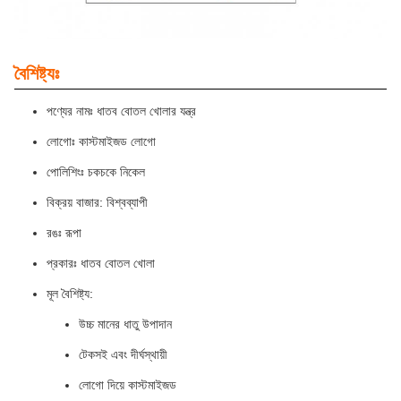
বৈশিষ্ট্যঃ
পণ্যের নামঃ ধাতব বোতল খোলার যন্ত্র
লোগোঃ কাস্টমাইজড লোগো
পোলিশিংঃ চকচকে নিকেল
বিক্রয় বাজার: বিশ্বব্যাপী
রঙঃ রূপা
প্রকারঃ ধাতব বোতল খোলা
মূল বৈশিষ্ট্য:
উচ্চ মানের ধাতু উপাদান
টেকসই এবং দীর্ঘস্থায়ী
লোগো দিয়ে কাস্টমাইজড