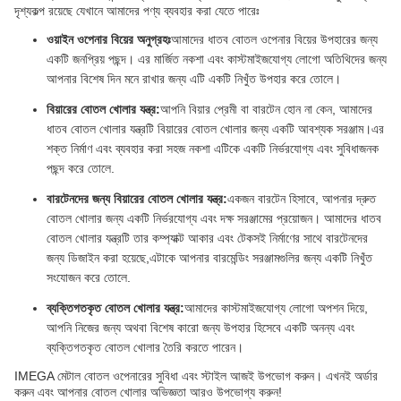
দৃশ্যকল্প রয়েছে যেখানে আমাদের পণ্য ব্যবহার করা যেতে পারেঃ
ওয়াইন ওপেনার বিয়ের অনুগ্রহঃ
আমাদের ধাতব বোতল ওপেনার বিয়ের উপহারের জন্য
একটি জনপ্রিয় পছন্দ। এর মার্জিত নকশা এবং কাস্টমাইজযোগ্য লোগো অতিথিদের জন্য
আপনার বিশেষ দিন মনে রাখার জন্য এটি একটি নিখুঁত উপহার করে তোলে।
বিয়ারের বোতল খোলার যন্ত্র:
আপনি বিয়ার প্রেমী বা বারটেন হোন না কেন, আমাদের
ধাতব বোতল খোলার যন্ত্রটি বিয়ারের বোতল খোলার জন্য একটি আবশ্যক সরঞ্জাম।এর
শক্ত নির্মাণ এবং ব্যবহার করা সহজ নকশা এটিকে একটি নির্ভরযোগ্য এবং সুবিধাজনক
পছন্দ করে তোলে.
বারটেনদের জন্য বিয়ারের বোতল খোলার যন্ত্র:
একজন বারটেন হিসাবে, আপনার দ্রুত
বোতল খোলার জন্য একটি নির্ভরযোগ্য এবং দক্ষ সরঞ্জামের প্রয়োজন। আমাদের ধাতব
বোতল খোলার যন্ত্রটি তার কম্প্যাক্ট আকার এবং টেকসই নির্মাণের সাথে বারটেনদের
জন্য ডিজাইন করা হয়েছে,এটাকে আপনার বারমেন্ডিং সরঞ্জামগুলির জন্য একটি নিখুঁত
সংযোজন করে তোলে.
ব্যক্তিগতকৃত বোতল খোলার যন্ত্র:
আমাদের কাস্টমাইজযোগ্য লোগো অপশন দিয়ে,
আপনি নিজের জন্য অথবা বিশেষ কারো জন্য উপহার হিসেবে একটি অনন্য এবং
ব্যক্তিগতকৃত বোতল খোলার তৈরি করতে পারেন।
IMEGA মেটাল বোতল ওপেনারের সুবিধা এবং স্টাইল আজই উপভোগ করুন। এখনই অর্ডার
করুন এবং আপনার বোতল খোলার অভিজ্ঞতা আরও উপভোগ্য করুন!