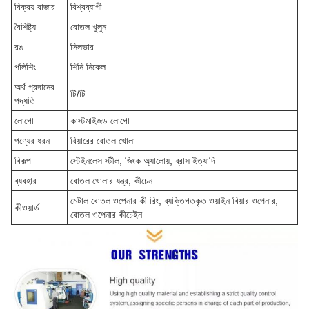
বিক্রয় বাজার
বিশ্বব্যাপী
বৈশিষ্ট্য
বোতল খুলুন
রঙ
সিলভার
পলিশিং
শিনি নিকেল
অর্থ প্রদানের
টি/টি
পদ্ধতি
লোগো
কাস্টমাইজড লোগো
পণ্যের ধরন
বিয়ারের বোতল খোলা
বিকল্প
স্টেইনলেস স্টীল, জিংক অ্যালোয়, ব্রাস ইত্যাদি
ব্যবহার
বোতল খোলার যন্ত্র, কীচেন
মেটাল বোতল ওপেনার কী রিং, ব্যক্তিগতকৃত ওয়াইন বিয়ার ওপেনার,
কীওয়ার্ড
বোতল ওপেনার কীচেইন