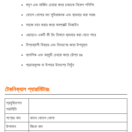
মসৃণ এবং মার্জিত চেহারা জন্য চকচকে নিকেল পলিশিং
বোতল খোলার মত সুবিধাজনক এবং ব্যবহার করা সহজ
সহজে বহন করার জন্য কমপ্যাক্ট ডিজাইন
এছাড়াও একটি কী রিং হিসাবে ব্যবহার করা যেতে পারে
বিশ্বব্যাপী বিক্রয় এবং বিতরণের জন্য উপযুক্ত
ক্লাসিক এবং বহুমুখী চেহারা জন্য রৌপ্য রঙ
প্রচারমূলক বা উপহার উদ্দেশ্যে নিখুঁত
টেকনিক্যাল প্যারামিটারঃ
প্রযুক্তিগত
পরামিতি
পণ্যের নাম
ধাতব বোতল খোলা
উপাদান
জিংক খাদ