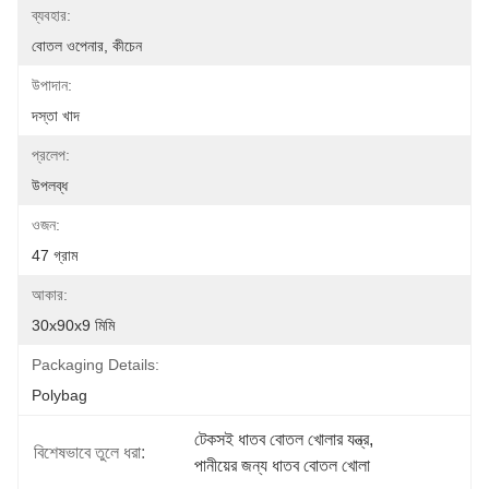
ব্যবহার:
বোতল ওপেনার, কীচেন
উপাদান:
দস্তা খাদ
প্রলেপ:
উপলব্ধ
ওজন:
47 গ্রাম
আকার:
30x90x9 মিমি
Packaging Details:
Polybag
টেকসই ধাতব বোতল খোলার যন্ত্র
, 
বিশেষভাবে তুলে ধরা:
পানীয়ের জন্য ধাতব বোতল খোলা