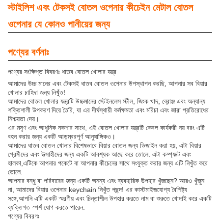
স্টাইলিশ এবং টেকসই বোতল ওপেনার কীচেইন মেটাল বোতল
ওপেনার যে কোনও পানীয়ের জন্য
পণ্যের বর্ণনাঃ
পণ্যের সংক্ষিপ্ত বিবরণঃ ধাতব বোতল খোলার যন্ত্র
আমাদের উচ্চ মানের এবং টেকসই ধাতব বোতল ওপেনার উপস্থাপন করছি, আপনার সব বিয়ার
খোলার চাহিদা জন্য নিখুঁত!
আমাদের বোতল খোলার যন্ত্রটি উচ্চমানের স্টেইনলেস স্টীল, জিংক খাদ, ব্রোঞ্জ এবং অন্যান্য
শক্তিশালী উপকরণ দিয়ে তৈরি, যা এর দীর্ঘস্থায়ী কর্মক্ষমতা এবং মরিচা এবং জারা প্রতিরোধের
নিশ্চয়তা দেয়।
এর মসৃণ এবং আধুনিক নকশার সাথে, এই বোতল খোলার যন্ত্রটি কেবল কার্যকরী নয় বরং এটি
বহন করার জন্য একটি আড়ম্বরপূর্ণ আনুষাঙ্গিকও।
আমাদের ধাতব বোতল খোলার বিশেষভাবে বিয়ার বোতল জন্য ডিজাইন করা হয়, এটা বিয়ার
প্রেমীদের এবং উত্সাহীদের জন্য একটি আবশ্যক আছে করে তোলে. এটা কম্প্যাক্ট এবং
হালকা,এটিকে আপনার পকেটে বা আপনার কীচেনের সাথে সংযুক্ত করার জন্য এটি নিখুঁত করে
তোলে.
আপনার বন্ধু বা পরিবারের জন্য একটি অনন্য এবং ব্যবহারিক উপহার খুঁজছেন? আরও খুঁজুন
না, আমাদের বিয়ার ওপেনার keychain নিখুঁত পছন্দ! এর কাস্টমাইজযোগ্য বৈশিষ্ট্য
সঙ্গে,আপনি এটি একটি স্মরণীয় এবং চিন্তাশীল উপহার করতে নাম বা শুরুতে খোদাই করে একটি
ব্যক্তিগত স্পর্শ যোগ করতে পারেন.
পণ্যের বিবরণঃ