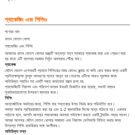
প্যাকেজিং এবং শিপিংঃ
পণ্যের নাম
ধাতব বোতল খোলা
প্যাকেজিং এবং শিপিং
আমাদের ধাতব বোতল খোলার যন্ত্রটি অত্যন্ত যত্ন সহকারে প্যাকেজ করা এবং প্রেরণ করা
হয় যাতে এটি আপনার দরজায় নিখুঁত অবস্থায় পৌঁছে যায়।
প্যাকেজ
মেটাল বোতল ওপেনারটি প্রথমে শিপিংয়ের সময় কোনও স্ক্র্যাচ বা ক্ষতি রোধ করার জন্য একটি
প্রতিরক্ষামূলক বুদবুদ আবরণের স্তরে আবৃত হয়।তারপর এটিকে আরও সুরক্ষার জন্য
অতিরিক্ত প্যাডিং সহ একটি শক্ত কার্ডবোর্ড বাক্সে রাখা হয়.
প্যাকেজিংটি নিরাপদ এবং পরিবেশ বান্ধব উভয়ই ডিজাইন করা হয়েছে, যখনই সম্ভব
পুনর্ব্যবহারযোগ্য উপকরণ ব্যবহার করে।
শিপিং
আন্তর্জাতিক অর্ডারের জন্য, শিপিং হার গন্তব্যের উপর নির্ভর করে পরিবর্তিত হবে।
সমস্ত অর্ডার প্রক্রিয়াজাত করা হয় এবং 1-2 ব্যবসায়িক দিনের মধ্যে পাঠানো হয়। একবার
পাঠানো হলে, আপনি আপনার প্যাকেজের অবস্থা পর্যবেক্ষণ করতে একটি ট্র্যাকিং নম্বর পাবেন।
আমরা আপনার মেটাল বোতল খোলার সময়মত এবং নিরাপদ ডেলিভারি নিশ্চিত করার জন্য
বিশ্বস্ত শিপিং ক্যারিয়ার সঙ্গে অংশীদার।
অতিরিক্ত তথ্য