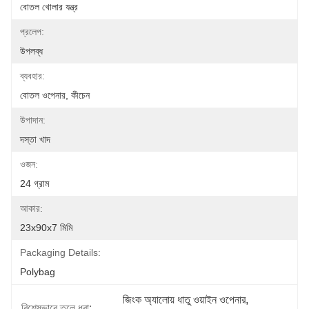
বোতল খোলার যন্ত্র
প্রলেপ:
উপলব্ধ
ব্যবহার:
বোতল ওপেনার, কীচেন
উপাদান:
দস্তা খাদ
ওজন:
24 গ্রাম
আকার:
23x90x7 মিমি
Packaging Details:
Polybag
জিংক অ্যালোয় ধাতু ওয়াইন ওপেনার
, 
বিশেষভাবে তুলে ধরা: