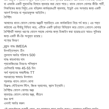
বা এমনকি একটি স্যুভেনির হিসাবে ব্যবহার করা যেতে পারে। ধাতব বোতল খোলার কীরিং পার্টি,
পিকনিকের জন্য নিখুঁত,এবং বহিরঙ্গন কার্যক্রমএটি ব্যবসায়, ইভেন্ট এবং সংস্থার জন্য একটি
আদর্শ উপহার বা প্রচারমূলক আইটেম।
বৈশিষ্ট্য
আমাদের ধাতব বোতল খোলার যন্ত্রটি স্থায়িত্ব এবং কার্যকারিতা নিয়ে গর্ব করে। এর শক্ত
কাঠামো এর দীর্ঘায়ু নিশ্চিত করে, এটিকে একটি দুর্দান্ত বিনিয়োগ করে তোলে।বোতল খোলার
বৈশিষ্ট্যটি সমস্ত ধরণের বোতল সহজে খোলার জন্য ডিজাইন করা হয়েছেএতে আরও সুবিধার
জন্য একটি কী-রিং সংযুক্ত রয়েছে।
পণ্যের বিবরণ
ব্র্যান্ড নামঃ IMEGA
উৎপত্তিস্থল: চীন
ন্যূনতম অর্ডার পরিমাণঃ 500
দামঃ কারখানার দাম
প্যাকেজিংয়ের বিবরণঃ পলিব্যাগ
ডেলিভারি সময়ঃ 45-55 দিন
অর্থ প্রদানের সময়সীমাঃ TT
সরবরাহের ক্ষমতাঃ উৎপাদন
প্রকারঃ ধাতব বোতল খোলা
বিকল্পঃ স্টেইনলেস স্টিল, জিংক অ্যালোয়, ব্রাস ইত্যাদি।
বৈশিষ্ট্যঃ বোতল খোলার যন্ত্র
ব্যবহারঃ বোতল খোলার যন্ত্র, কীচেন
রঙঃ রূপা
এখনই অর্ডার করুন