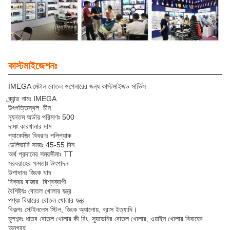
কাস্টমাইজেশনঃ
IMEGA মেটাল বোতল ওপেনারের জন্য কাস্টমাইজড সার্ভিস
ব্র্যান্ড নামঃ IMEGA
উৎপত্তিস্থল: চীন
ন্যূনতম অর্ডার পরিমাণঃ 500
দামঃ কারখানার দাম
প্যাকেজিং বিবরণঃ পলিপ্যাক
ডেলিভারি সময়ঃ 45-55 দিন
অর্থ প্রদানের সময়সীমাঃ TT
সরবরাহের ক্ষমতাঃ উৎপাদন
উপাদানঃ জিংক খাদ
বিক্রয় বাজার: বিশ্বব্যাপী
বৈশিষ্ট্যঃ বোতল খোলার যন্ত্র
পণ্যঃ বিয়ারের বোতল খোলার যন্ত্র
বিকল্পঃ স্টেইনলেস স্টিল, জিংক অ্যালোয়, ব্রাস ইত্যাদি।
মূলশব্দঃ ধাতব বোতল খোলার কী রিং, স্যুভেনির বোতল খোলার, ওয়াইন খোলার বিবাহের
অনুগ্রহ