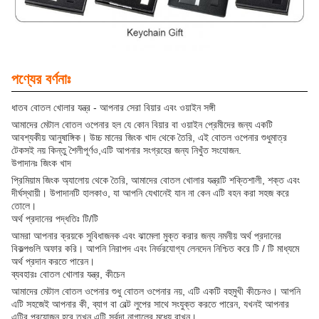
পণ্যের বর্ণনাঃ
ধাতব বোতল খোলার যন্ত্র - আপনার সেরা বিয়ার এবং ওয়াইন সঙ্গী
আমাদের মেটাল বোতল ওপেনার হল যে কোন বিয়ার বা ওয়াইন প্রেমীদের জন্য একটি
আবশ্যকীয় আনুষাঙ্গিক। উচ্চ মানের জিংক খাদ থেকে তৈরি, এই বোতল ওপেনার শুধুমাত্র
টেকসই নয় কিন্তু শৈলীপূর্ণও,এটি আপনার সংগ্রহের জন্য নিখুঁত সংযোজন.
উপাদানঃ জিংক খাদ
প্রিমিয়াম জিংক অ্যালোয় থেকে তৈরি, আমাদের বোতল খোলার যন্ত্রটি শক্তিশালী, শক্ত এবং
দীর্ঘস্থায়ী। উপাদানটি হালকাও, যা আপনি যেখানেই যান না কেন এটি বহন করা সহজ করে
তোলে।
অর্থ প্রদানের পদ্ধতিঃ টি/টি
আমরা আপনার ক্রয়কে সুবিধাজনক এবং ঝামেলা মুক্ত করার জন্য নমনীয় অর্থ প্রদানের
বিকল্পগুলি অফার করি। আপনি নিরাপদ এবং নির্ভরযোগ্য লেনদেন নিশ্চিত করে টি / টি মাধ্যমে
অর্থ প্রদান করতে পারেন।
ব্যবহারঃ বোতল খোলার যন্ত্র, কীচেন
আমাদের মেটাল বোতল ওপেনার শুধু বোতল ওপেনার নয়, এটি একটি বহুমুখী কীচেনও। আপনি
এটি সহজেই আপনার কী, ব্যাগ বা বেল্ট লুপের সাথে সংযুক্ত করতে পারেন, যখনই আপনার
এটির প্রয়োজন হবে তখন এটি সর্বদা নাগালের মধ্যে রাখুন।