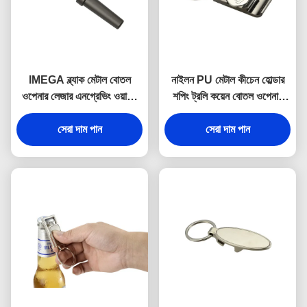
IMEGA ব্ল্যাক মেটাল বোতল
নাইলন PU মেটাল কীচেন হোল্ডার
ওপেনার লেজার এনগ্রেভিং ওয়াইন
শপিং ট্রলি কয়েন বোতল ওপেনার
কর্কস্ক্রু কীচেন
কীরিং
সেরা দাম পান
সেরা দাম পান