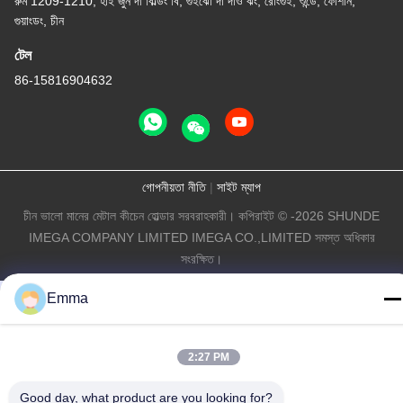
রুম 1209-1210, হাই জুন দা বিল্ডিং বি, গুইঝো দা দাও ঝং, রোংগুই, শুন্ডে, ফোশান,
গুয়াংডং, চীন
টেল
86-15816904632
গোপনীয়তা নীতি
|
সাইট ম্যাপ
চীন ভালো মানের মেটাল কীচেন হোল্ডার সরবরাহকারী। কপিরাইট © -2026 SHUNDE
IMEGA COMPANY LIMITED IMEGA CO.,LIMITED সমস্ত অধিকার
সংরক্ষিত।
Emma
2:27 PM
Good day, what product are you looking for?