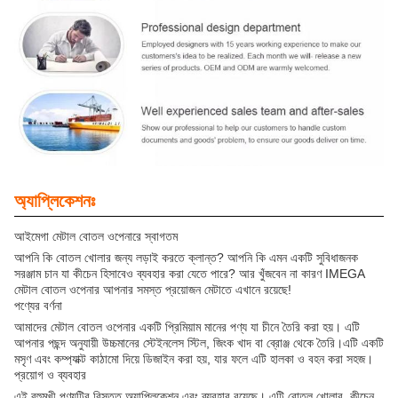
অ্যাপ্লিকেশনঃ
আইমেগা মেটাল বোতল ওপেনারে স্বাগতম
আপনি কি বোতল খোলার জন্য লড়াই করতে ক্লান্ত? আপনি কি এমন একটি সুবিধাজনক
সরঞ্জাম চান যা কীচেন হিসাবেও ব্যবহার করা যেতে পারে? আর খুঁজবেন না কারণ IMEGA
মেটাল বোতল ওপেনার আপনার সমস্ত প্রয়োজন মেটাতে এখানে রয়েছে!
পণ্যের বর্ণনা
আমাদের মেটাল বোতল ওপেনার একটি প্রিমিয়াম মানের পণ্য যা চীনে তৈরি করা হয়। এটি
আপনার পছন্দ অনুযায়ী উচ্চমানের স্টেইনলেস স্টিল, জিংক খাদ বা ব্রোঞ্জ থেকে তৈরি।এটি একটি
মসৃণ এবং কম্প্যাক্ট কাঠামো দিয়ে ডিজাইন করা হয়, যার ফলে এটি হালকা ও বহন করা সহজ।
প্রয়োগ ও ব্যবহার
এই বহুমুখী পণ্যটির বিস্তৃত অ্যাপ্লিকেশন এবং ব্যবহার রয়েছে। এটি বোতল খোলার, কীচেন