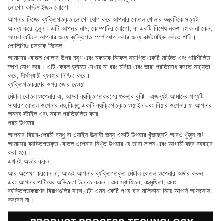
লোগোঃ কাস্টমাইজড লোগো
আপনার নিজের ব্যক্তিগতকৃত লোগো যোগ করে আপনার বোতল খোলার যন্ত্রটিকে সত্যই
অনন্য করে তুলুন। এটি আপনার নাম, কোম্পানির লোগো, বা একটি বিশেষ নকশা হোক না কেন,
আমরা এটিকে আপনার জন্য ব্যক্তিগত স্পর্শ যোগ করার জন্য কাস্টমাইজ করতে পারি।
পোলিশিংঃ চকচকে নিকেল
আমাদের বোতল খোলার উপর মসৃণ এবং চকচকে নিকেল সমাপ্তি একটি মার্জিত এবং পরিশীলিত
স্পর্শ যোগ করে। এটি কেবল দুর্দান্ত দেখায় না বরং মরিচা এবং জারা প্রতিরোধ করতে সহায়তা
করে, দীর্ঘস্থায়ী ব্যবহার নিশ্চিত করে।
ব্যক্তিগতকরণের ওপর জোর দেওয়া
মেটাল বোতল ওপেনার এ, আমরা ব্যক্তিগতকরণের গুরুত্ব বুঝি। এজন্যই আমাদের পণ্যটি
সাধারণ বোতল ওপেনার নয়,কিন্তু একটি ব্যক্তিগতকৃত ওয়াইন এবং বিয়ার ওপেনার যা আপনার
অনন্য স্টাইল এবং স্বাদ প্রতিফলিত করে.
পরম উপহার
আপনার বিয়ার-প্রেমী বন্ধু বা ওয়াইন উত্সাহী জন্য একটি উপহার খুঁজছেন? আরও খুঁজুন না!
আমাদের ব্যক্তিগতকৃত বোতল ওপেনার নিখুঁত উপহার যে তারা লালন এবং আগামী বছর ব্যবহার
করা হবে।
এখনই অর্ডার করুন
আর অপেক্ষা করবেন না, আজই আপনার ব্যক্তিগতকৃত মেটাল বোতল ওপেনার অর্ডার করুন
এবং আপনার পানীয়ের অভিজ্ঞতা উন্নত করুন। এর স্থায়িত্ব, বহুমুখিতা, এবং
ব্যক্তিগতকরণের বিকল্পগুলির সাথে,এটা এমন একটি পণ্য যার মালিকানা নিয়ে আপনি আফসোস
করবেন না।.