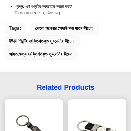
প্রশ্ন: এই পণ্যটির সরবরাহের ক্ষমতা কত?
উঃ সরবরাহের ক্ষমতা হল উৎপাদন।
Tags:
বোতল ওপেনার খোদাই করা ধাতব কীচেন
ইউভি প্রিন্টিং ব্যক্তিগতকৃত স্যুভেনির কীচেন
আয়তক্ষেত্র ব্যক্তিগতকৃত স্যুভেনির কীচেন
Related Products