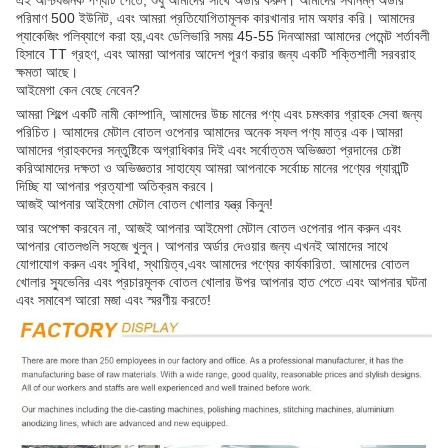
এই আশ্চর্যজনক পণ্যটি পেতে, শুধু আমাদের সাথে অর্ডার করুন। আমাদের সর্বনিম্ন অর্ডার
পরিমাণ 500 ইউনিট, এবং আমরা প্রতিযোগিতামূলক কারখানার দাম অফার করি। আমাদের
প্যাকেজিং পলিব্যাগে করা হয়,এবং ডেলিভারি সময় 45-55 দিনআমরা আমাদের পেমেন্ট শর্তাবলী
হিসাবে TT গ্রহণ, এবং আমরা আপনার আদেশ পূরণ করার জন্য একটি শক্তিশালী সরবরাহ
ক্ষমতা আছে।
আইমেগা কেন বেছে নেবেন?
আমরা শিল্পে একটি নামী কোম্পানি, আমাদের উচ্চ মানের পণ্য এবং চমৎকার গ্রাহক সেবা জন্য
পরিচিত। আমাদের মেটাল বোতল ওপেনার আমাদের অনেক সফল পণ্য মাত্র এক।আমরা
আমাদের গ্রাহকদের সন্তুষ্টিকে অগ্রাধিকার দিই এবং সর্বোত্তম অভিজ্ঞতা প্রদানের চেষ্টা
করিআমাদের দক্ষতা ও অভিজ্ঞতার সাহায্যে আমরা আপনাকে সর্বোচ্চ মানের পণ্যের গ্যারান্টি
দিচ্ছি যা আপনার প্রত্যাশা অতিক্রম করবে।
আজই আপনার আইমেগা মেটাল বোতল খোলার যন্ত্র কিনুন!
আর অপেক্ষা করবেন না, আজই আপনার আইমেগা মেটাল বোতল ওপেনার পান করুন এবং
আপনার বোতলগুলি সহজে খুলুন। আপনার অর্ডার দেওয়ার জন্য এখনই আমাদের সাথে
যোগাযোগ করুন এবং সুবিধা, স্থায়িত্ব,এবং আমাদের পণ্যের কার্যকারিতা. আমাদের বোতল
খোলার স্যুভেনির এবং প্রচারমূলক বোতল খোলার উপর আপনার হাত পেতে এবং আপনার ঘটনা
এবং সমাবেশ আরো মজা এবং স্মরণীয় করতে!