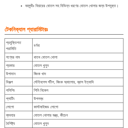
বহুমুখীঃ বিয়ারের বোতল সহ বিভিন্ন ধরণের বোতল খোলার জন্য উপযুক্ত।
টেকনিক্যাল প্যারামিটারঃ
প্রযুক্তিগত
বর্ণনা
পরামিতি
পণ্যের নাম
ধাতব বোতল খোলা
প্রকার
বোতল খুলুন
উপাদান
জিংক খাদ
বিকল্প
স্টেইনলেস স্টীল, জিংক অ্যালোয়, ব্রাস ইত্যাদি
পলিশিং
শিনি নিকেল
প্লাটিং
উপলব্ধ
লোগো
কাস্টমাইজড লোগো
ব্যবহার
বোতল খোলার যন্ত্র, কীচেন
বৈশিষ্ট্য
বোতল খুলুন