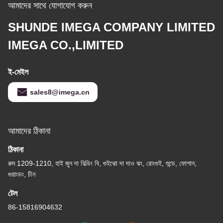
আমাদের সাথে যোগাযোগ করুন
SHUNDE IMEGA COMPANY LIMITED
IMEGA CO.,LIMITED
ই-মেইল
sales8@imega.cn
আমাদের ঠিকানা
ঠিকানা
রুম 1209-1210, হাই জুন দা বিল্ডিং বি, গুইঝো দা দাও ঝং, রোংগুই, শুন্ডে, ফোশান,
গুয়াংডং, চীন
টেল
86-15816904632