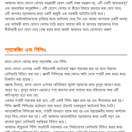
আমাদের ধাতব বোতল খোলার সরঞ্জামটি কেবল একটি সহজ সরঞ্জাম নয়, এটি একটি আড়ম্বরপূর্ণ
এবং ব্যবহারিক আনুষাঙ্গিক। এটি বোতল খোলার বা কীচেন হিসাবে ব্যবহার করা যেতে পারে,
এটি আপনার গ্রাহকদের জন্য একটি বহুমুখী এবং দরকারী আইটেম তৈরি করে।
আপনার কাস্টমাইজেশনের চাহিদার জন্য আইমেগা বেছে নিন এবং আমরা আপনাকে একটি অনন্য
এবং কার্যকরী ধাতব বোতল খোলার তৈরি করতে সাহায্য করি যা আপনার গ্রাহকদের উপর
দীর্ঘস্থায়ী ছাপ ফেলে দেবে।শুরু করার জন্য আজই আমাদের সাথে যোগাযোগ করুন!
প্যাকেজিং এবং শিপিংঃ
ধাতব বোতল খোলার জন্য প্যাকেজিং এবং শিপিং
ধাতব বোতল ওপেনার একটি শক্তিশালী কার্ডবোর্ড বাক্সে প্যাকেজ করা হয় যাতে নিরাপদ
ডেলিভারি নিশ্চিত করা যায়। বাক্সটি শিপিংয়ের সময় কোনও ক্ষতি থেকে পণ্যটি রক্ষা করার জন্য
ডিজাইন করা হয়েছে।
বাক্সের ভিতরে, ধাতব বোতল ওপেনার অতিরিক্ত সুরক্ষা প্রদানের জন্য বুদবুদ আবরণ মধ্যে
আবৃত হয়। বুদবুদ আবরণ এছাড়াও পণ্য জায়গায় রাখা সাহায্য করে,পরিবহনের সময় এটি
ক্ষতিগ্রস্ত হতে বাধা দেয়.
একবার পণ্যটি প্যাকেজ করা হলে, এটি একটি শিপিং বাক্সে রাখা হয় এবং সীলমোহর করা হয়।
শিপিং বাক্সটি শিপিংয়ের কঠোরতা সহ্য করতে টেকসই তরঙ্গযুক্ত কার্ডবোর্ড দিয়ে তৈরি।
আন্তর্জাতিক শিপিংয়ের জন্য, পণ্যটি সাবধানে প্যাক করা হয় এবং প্রয়োজনীয় সমস্ত কাস্টমস
তথ্য দিয়ে লেবেল করা হয়। এটি আমাদের আন্তর্জাতিক গ্রাহকদের জন্য একটি মসৃণ এবং
ঝামেলা মুক্ত ডেলিভারি প্রক্রিয়া নিশ্চিত করে।
আমাদের স্ট্যান্ডার্ড শিপিং পদ্ধতিটি যথাসময়ে এবং নির্ভরযোগ্য ডেলিভারি নিশ্চিত করার জন্য