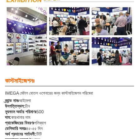
কাস্টমাইজেশনঃ
IMEGA মেটাল বোতল ওপেনারের জন্য কাস্টমাইজেশন পরিষেবা
ব্র্যান্ড নামঃ
আইমেগা
উৎপত্তিস্থল:
চীন
ন্যূনতম অর্ডার পরিমাণঃ
500
দাম:
কারখানার দাম
প্যাকেজিংয়ের বিবরণঃ
পলিব্যাগ
ডেলিভারি সময়ঃ
৪৫-৫৫ দিন
অর্থ প্রদানের শর্তাবলী:
টিটি