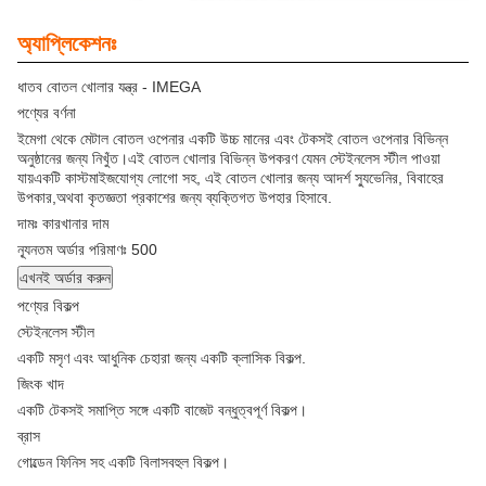
অ্যাপ্লিকেশনঃ
ধাতব বোতল খোলার যন্ত্র - IMEGA
পণ্যের বর্ণনা
ইমেগা থেকে মেটাল বোতল ওপেনার একটি উচ্চ মানের এবং টেকসই বোতল ওপেনার বিভিন্ন
অনুষ্ঠানের জন্য নিখুঁত।এই বোতল খোলার বিভিন্ন উপকরণ যেমন স্টেইনলেস স্টীল পাওয়া
যায়একটি কাস্টমাইজযোগ্য লোগো সহ, এই বোতল খোলার জন্য আদর্শ স্যুভেনির, বিবাহের
উপকার,অথবা কৃতজ্ঞতা প্রকাশের জন্য ব্যক্তিগত উপহার হিসাবে.
দামঃ কারখানার দাম
ন্যূনতম অর্ডার পরিমাণঃ 500
এখনই অর্ডার করুন
পণ্যের বিকল্প
স্টেইনলেস স্টীল
একটি মসৃণ এবং আধুনিক চেহারা জন্য একটি ক্লাসিক বিকল্প.
জিংক খাদ
একটি টেকসই সমাপ্তি সঙ্গে একটি বাজেট বন্ধুত্বপূর্ণ বিকল্প।
ব্রাস
গোল্ডেন ফিনিস সহ একটি বিলাসবহুল বিকল্প।