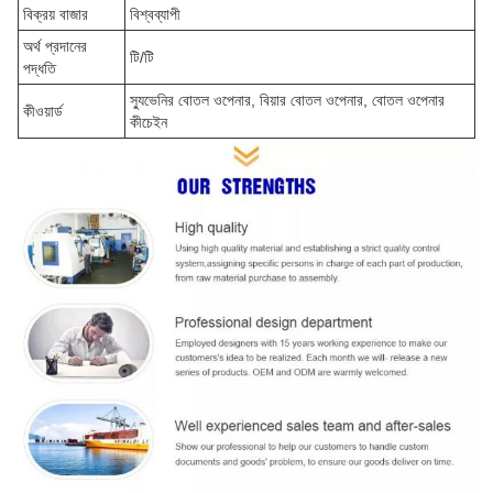
বিক্রয় বাজার
বিশ্বব্যাপী
অর্থ প্রদানের
টি/টি
পদ্ধতি
স্যুভেনির বোতল ওপেনার, বিয়ার বোতল ওপেনার, বোতল ওপেনার
কীওয়ার্ড
কীচেইন