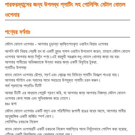
পারফরম্যান্সের জন্য উপলব্ধ প্লাটিং সহ পোলিশিং মেটাল বোতল
ওপেনার
পণ্যের বর্ণনাঃ
মেটাল বোতল ওপেনার - আপনার চূড়ান্ত ব্যক্তিগতকৃত ওয়াইন বিয়ার ওপেনার
আপনি যদি বিয়ার প্রেমী হন বা একটি সুন্দর গ্লাস ওয়াইন উপভোগ করেন, তাহলে মেটাল বোতল
ওপেনার আপনার জন্য নিখুঁত পণ্য।এই বহুমুখী সরঞ্জাম শুধু বোতল খোলার জন্য নয় বরং
আপনার পানীয়ের অভিজ্ঞতাকে উন্নত করার জন্য একটি বিবৃতির টুকরা.
প্লাটিংঃ উপলব্ধ
ধাতব বোতল ওপেনার রৌপ্য, স্বর্ণ এবং ব্রোঞ্জ সহ বিভিন্ন প্লাটিং বিকল্পে পাওয়া যায়।
আপনার স্টাইল এবং স্বাদের সাথে সবচেয়ে উপযুক্ত প্লাটিং চয়ন করুন।
অর্থ প্রদানের পদ্ধতিঃ টি/টি
আমরা টি/টি এর মাধ্যমে পেমেন্ট গ্রহণ করি, যা আপনার জন্য আপনার নিজস্ব মেটাল বোতল
ওপেনার কেনা সহজ এবং সুবিধাজনক করে তোলে।
রঙঃ রূপা
মেটাল বোতল ওপেনার একটি মসৃণ এবং পরিশীলিত রূপালী রঙের মধ্যে আসে, আপনার পানীয়
আনুষাঙ্গিক একটি মার্জিত স্পর্শ যোগ।
পোলিশিংঃ চকচকে নিকেল
ধাতব বোতল ওপেনারটি একটি চকচকে নিকেল সমাপ্তির সাথে নিখুঁতভাবে পোলিশ করা হয়েছে,
এটিকে একটি প্রিমিয়াম এবং পেশাদার চেহারা দেয়।