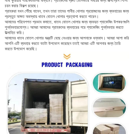
নামী কুরিয়ার পরিষেবাগুলির মাধ্যমে। গ্রাহকদের দ্রুত ডেলিভারি সময়ের জন্য এক্সপ্রেস শিপিং
চয়ন করার বিকল্প রয়েছে।
গ্রাহকরা যখন পৌঁছে যাবেন, তখন তারা তাদের পানীয় খোলার প্রয়োজনের জন্য ব্যবহারের জন্য
প্রস্তুত অক্ষত অবস্থায় ধাতব বোতল খোলার প্রত্যাশা করতে পারেন।
আমাদের পরিবেশগত প্রভাব কমাতে, ধাতব বোতল খোলার জন্য ব্যবহৃত প্যাকেজিং উপকরণগুলি
পুনর্ব্যবহারযোগ্য। আমরা আমাদের গ্রাহকদের ব্যবহারের পরে প্যাকেজিং পুনর্ব্যবহার করতে
উত্সাহিত করি।
আমাদের ধাতব বোতল খোলার যন্ত্রটি বেছে নেওয়ার জন্য আপনাকে ধন্যবাদ। আমরা আশা করি
আপনি এটি ব্যবহার করতে যতটা উপভোগ করেছেন ততই আমরা এটি আপনার জন্য তৈরি
করতে উপভোগ করেছি।