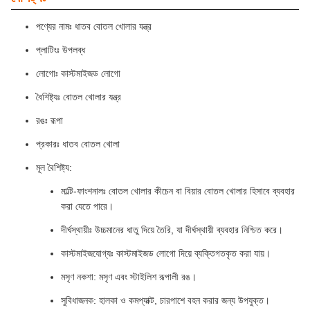
পণ্যের নামঃ ধাতব বোতল খোলার যন্ত্র
প্লাটিংঃ উপলব্ধ
লোগোঃ কাস্টমাইজড লোগো
বৈশিষ্ট্যঃ বোতল খোলার যন্ত্র
রঙঃ রূপা
প্রকারঃ ধাতব বোতল খোলা
মূল বৈশিষ্ট্য:
মাল্টি-ফাংশনালঃ বোতল খোলার কীচেন বা বিয়ার বোতল খোলার হিসাবে ব্যবহার
করা যেতে পারে।
দীর্ঘস্থায়ীঃ উচ্চমানের ধাতু দিয়ে তৈরি, যা দীর্ঘস্থায়ী ব্যবহার নিশ্চিত করে।
কাস্টমাইজযোগ্যঃ কাস্টমাইজড লোগো দিয়ে ব্যক্তিগতকৃত করা যায়।
মসৃণ নকশা: মসৃণ এবং স্টাইলিশ রূপালী রঙ।
সুবিধাজনক: হালকা ও কমপ্যাক্ট, চারপাশে বহন করার জন্য উপযুক্ত।