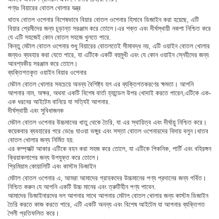
পণ্যঃ বিয়ারের বোতল খোলার যন্ত্র
ধাতব বোতল ওপেনার বিশেষভাবে বিয়ার বোতল ওপেনার হিসাবে ডিজাইন করা হয়েছে, এটি
বিয়ার প্রেমীদের জন্য চূড়ান্ত সরঞ্জাম করে তোলে।এর শক্ত এবং দীর্ঘস্থায়ী নকশা নিশ্চিত করে
যে এটি সহজেই কোন বোতল সহজে খুলতে পারে.
কিন্তু মেটাল বোতল ওপেনার শুধু বিয়ারের বোতলতেই সীমাবদ্ধ নয়, এটি ওয়াইন বোতল খোলার
জন্যও ব্যবহার করা যেতে পারে, যা এটিকে একটি বহুমুখী এবং যে কোন ওয়াইন স্নেহীদের জন্য
আবশ্যকীয় সরঞ্জাম করে তোলে।
ব্যক্তিগতকৃত ওয়াইন বিয়ার ওপেনার
মেটাল বোতল খোলার সবচেয়ে অনন্য বৈশিষ্ট্য হল এর ব্যক্তিগতকরণের ক্ষমতা। আপনি
আপনার নাম, অক্ষর, অথবা একটি বিশেষ বার্তা হ্যান্ডেল উপর খোদাই করতে পারেন,এটিকে এক-
এক ধরনের আইটেম বানিয়ে যা সত্যিই আপনার.
দীর্ঘস্থায়ী এবং সুবিধাজনক
মেটাল বোতল ওপেনার উচ্চমানের ধাতু থেকে তৈরি, যা এর স্থায়িত্ব এবং দীর্ঘায়ু নিশ্চিত করে।
কয়েকবার ব্যবহারের পরে ভেঙে যাওয়া ভঙ্গুর এবং সস্তা বোতল ওপেনারদের বিদায় বলুন।ধাতব
বোতল খোলার জন্য নির্মিত হয়.
এর কম্প্যাক্ট আকার এটিকে বহন করা সহজ করে তোলে, যা এটিকে পিকনিক, পার্টি এবং বহিরঙ্গন
ক্রিয়াকলাপের জন্য উপযুক্ত করে তোলে।
প্রিমিয়াম কোয়ালিটি এবং কাস্টম ডিজাইন
মেটাল বোতল ওপেনার এ, আমরা আমাদের গ্রাহকদের উচ্চমানের পণ্য প্রদানের জন্য গর্বিত।
নিশ্চিত করুন যে আপনি একটি উচ্চ মানের এবং ত্রুটিহীন পণ্য পাবেন.
আমাদের ডিজাইনারদের দল আপনার সাথে আপনার মেটাল বোতল খোলার জন্য কাস্টম ডিজাইন
তৈরি করতে কাজ করতে পারে, এটি একটি অনন্য এবং বিশেষ আইটেম যা আপনার ব্যক্তিগত
শৈলী প্রতিফলিত করে।