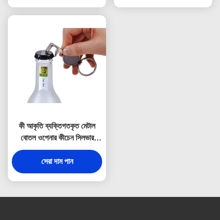
কী আকৃতি ব্যক্তিগতকৃত মেটাল
বোতল ওপেনার কীচেন সিলভার
ভিনটেজ
সেরা দাম পান