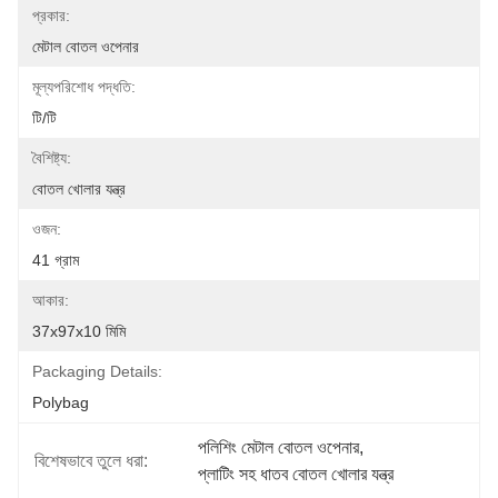
প্রকার:
মেটাল বোতল ওপেনার
মূল্যপরিশোধ পদ্ধতি:
টি/টি
বৈশিষ্ট্য:
বোতল খোলার যন্ত্র
ওজন:
41 গ্রাম
আকার:
37x97x10 মিমি
Packaging Details:
Polybag
পলিশিং মেটাল বোতল ওপেনার
, 
বিশেষভাবে তুলে ধরা:
প্লাটিং সহ ধাতব বোতল খোলার যন্ত্র