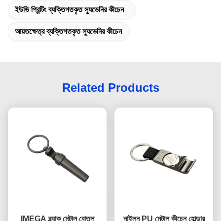
ইউভি প্রিন্টিং ব্যক্তিগতকৃত স্যুভেনির কীচেন
আয়তক্ষেত্র ব্যক্তিগতকৃত স্যুভেনির কীচেন
Related Products
IMEGA ব্ল্যাক মেটাল বোতল
নাইলন PU মেটাল কীচেন হোল্ডার