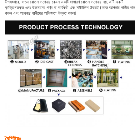
উপসংহারে, ধাতব বোতল ওপেনার কেবল একটি সাধারণ বোতল ওপেনার নয়, এটি একটি
ব্যক্তিগতকৃত এবং উচ্চমানের পণ্য যা কার্যকরী এবং স্টাইলিশ উভয়ই।আজ আপনার পানীয় পান
করুন এবং আপনার পানীয়ের অভিজ্ঞতা উন্নত করুন!
বৈশিষ্ট্যঃ