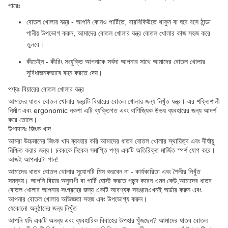
পারেঃ
বোতল খোলার যন্ত্র - আপনি কোনও পার্টিতে, বারবিকিউতে থাকুন বা ঘরে বসে ঠান্ডা
পানীয় উপভোগ করুন, আমাদের বোতল খোলার যন্ত্র বোতল খোলার কাজ সহজ করে
তুলবে।
কীচেইন - কীরিং সংযুক্তি আপনাকে সর্বদা আপনার সাথে আমাদের বোতল খোলার
সুবিধাজনকভাবে বহন করতে দেয়।
পণ্যঃ বিয়ারের বোতল খোলার যন্ত্র
আমাদের ধাতব বোতল খোলার যন্ত্রটি বিয়ারের বোতল খোলার জন্য নিখুঁত যন্ত্র। এর শক্তিশালী
নির্মাণ এবং ergonomic নকশা এটি ব্যক্তিগত এবং বাণিজ্যিক উভয় ব্যবহারের জন্য আদর্শ
করে তোলে।
উপাদানঃ জিংক খাদ
আমরা উচ্চমানের জিংক খাদ ব্যবহার করি আমাদের ধাতব বোতল খোলার স্থায়িত্ব এবং দীর্ঘায়ু
নিশ্চিত করার জন্য। চকচকে নিকেল সমাপ্তি পণ্য একটি অতিরিক্ত মার্জিত স্পর্শ যোগ করে।
আজই আপনারটা পান!
আমাদের ধাতব বোতল খোলার সুযোগটি মিস করবেন না - কার্যকারিতা এবং শৈলীর নিখুঁত
সমন্বয়। আপনি বিয়ার অনুরাগী বা পার্টি হোস্ট করতে পছন্দ করেন এমন কেউ,আমাদের ধাতব
বোতল খোলার আপনার সংগ্রহের জন্য একটি আবশ্যক সরঞ্জামএখনই অর্ডার করুন এবং
আপনার বোতল খোলার অভিজ্ঞতা সহজ এবং উপভোগ্য করুন।
যেকোনো অনুষ্ঠানের জন্য নিখুঁত
আপনি যদি একটি অনন্য এবং ব্যবহারিক বিবাহের উপহার খুঁজছেন? আমাদের ধাতব বোতল