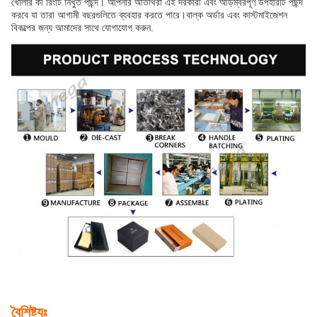
খোলার কী রিংটি নিখুঁত পছন্দ। আপনার অতিথিরা এই দরকারী এবং আড়ম্বরপূর্ণ উপহারটি পছন্দ
করবে যা তারা আগামী বছরগুলিতে ব্যবহার করতে পারে।বাল্ক অর্ডার এবং কাস্টমাইজেশন
বিকল্পের জন্য আমাদের সাথে যোগাযোগ করুন.
বৈশিষ্ট্যঃ