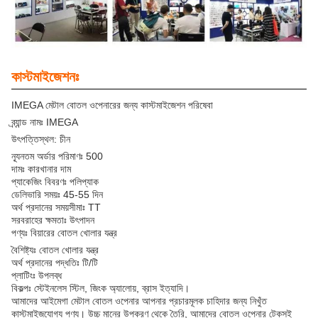
কাস্টমাইজেশনঃ
IMEGA মেটাল বোতল ওপেনারের জন্য কাস্টমাইজেশন পরিষেবা
ব্র্যান্ড নামঃ IMEGA
উৎপত্তিস্থল: চীন
ন্যূনতম অর্ডার পরিমাণঃ 500
দামঃ কারখানার দাম
প্যাকেজিং বিবরণঃ পলিপ্যাক
ডেলিভারি সময়ঃ 45-55 দিন
অর্থ প্রদানের সময়সীমাঃ TT
সরবরাহের ক্ষমতাঃ উৎপাদন
পণ্যঃ বিয়ারের বোতল খোলার যন্ত্র
বৈশিষ্ট্যঃ বোতল খোলার যন্ত্র
অর্থ প্রদানের পদ্ধতিঃ টি/টি
প্লাটিংঃ উপলব্ধ
বিকল্পঃ স্টেইনলেস স্টিল, জিংক অ্যালোয়, ব্রাস ইত্যাদি।
আমাদের আইমেগা মেটাল বোতল ওপেনার আপনার প্রচারমূলক চাহিদার জন্য নিখুঁত
কাস্টমাইজযোগ্য পণ্য। উচ্চ মানের উপকরণ থেকে তৈরি, আমাদের বোতল ওপেনার টেকসই