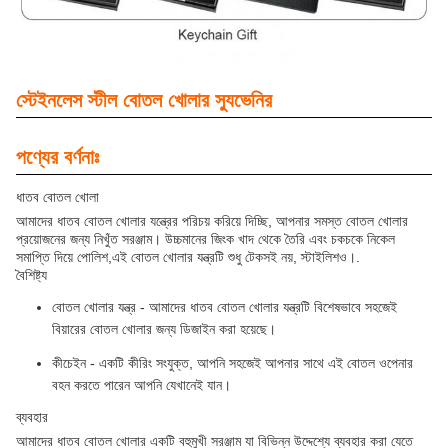
স্টেইনলেস স্টীল বোতল খোলার স্যুভেনির
পণ্যের বর্ণনাঃ
ধাতব বোতল খোলা
আমাদের ধাতব বোতল খোলার যন্ত্রের পরিচয় করিয়ে দিচ্ছি, আপনার সমস্ত বোতল খোলার
প্রয়োজনের জন্য নিখুঁত সরঞ্জাম। উচ্চমানের জিংক খাদ থেকে তৈরি এবং চকচকে নিকেল
সমাপ্তি দিয়ে পোলিশ,এই বোতল খোলার যন্ত্রটি শুধু টেকসই নয়, স্টাইলিশও।.
বৈশিষ্ট্য
বোতল খোলার যন্ত্র - আমাদের ধাতব বোতল খোলার যন্ত্রটি বিশেষভাবে সহজেই
বিয়ারের বোতল খোলার জন্য ডিজাইন করা হয়েছে।
কীচেইন - একটি কীরিং সংযুক্ত, আপনি সহজেই আপনার সাথে এই বোতল ওপেনার
বহন করতে পারেন আপনি যেখানেই যান।
ব্যবহার
আমাদের ধাতব বোতল খোলার একটি বহুমুখী সরঞ্জাম যা বিভিন্ন উদ্দেশ্যে ব্যবহার করা যেতে