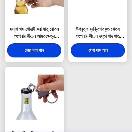
দস্তা খাদ খোদাই করা ধাতু বোতল
উপবৃত্ত ব্যক্তিগতকৃত বোতল
ওপেনার কীচেন আয়তক্ষেত্র
ওপেনার কীচেন দস্তা খাদ ধাতু
স্যুভেনির
খোদাই করা কীরিং
সেরা দাম পান
সেরা দাম পান