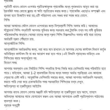
প্যাকেজ
প্রতিটি ধাতব বোতল ওপেনার প্রতিরক্ষামূলক প্যাকেজিং মধ্যে পৃথকভাবে আবৃত করা হয়
ট্রানজিট সময় কোনো স্ক্র্যাচ বা ক্ষতি প্রতিরোধ করার জন্য। প্যাকেজিং এছাড়াও কম্প্যাক্ট এবং
হালকা হতে ডিজাইন করা হয়,এটি পরিচালনা এবং সঞ্চয় করা সহজ করে তোলে.
শিপিং
আমরা আমাদের মেটাল বোতল ওপেনারের জন্য বিশ্বব্যাপী শিপিং অফার করি। আমাদের
স্ট্যান্ডার্ড শিপিং পদ্ধতিটি আপনার সুবিধার জন্য সরবরাহ করা ট্র্যাকিং তথ্য সহ নামী কুরিয়ার
পরিষেবাগুলির মাধ্যমে।আমরা তাদের জন্য দ্রুত শিপিং বিকল্পগুলিও অফার করি যারা তাদের
অর্ডারটি দ্রুত পৌঁছাতে চায়.
আন্তর্জাতিক শিপিং
আন্তর্জাতিক অর্ডারগুলির জন্য, দয়া করে মনে রাখবেন যে আপনার দেশের কাস্টমস বিভাগ কর্তৃক
অতিরিক্ত কাস্টমস ফি বা কর আরোপ করা হতে পারে।এই ফিগুলি গ্রাহকের দায়িত্ব এবং
শিপিংয়ের ব্যয়ে অন্তর্ভুক্ত নয়.
বিতরণ সময়
আপনার অবস্থান এবং নির্বাচিত শিপিং পদ্ধতির উপর নির্ভর করে ডেলিভারি সময় পরিবর্তিত হতে
পারে। যাইহোক, আমরা 1-2 ব্যবসায়িক দিনের মধ্যে সমস্ত অর্ডার প্রক্রিয়া এবং জাহাজে
প্রেরণের চেষ্টা করি। আনুমানিক ডেলিভারি সময়ের জন্য, আমরা আপনার অর্ডারগুলি সরবরাহ
করতে পারি।দয়া করে চেকআউটের সময় সরবরাহিত শিপিংয়ের তথ্য দেখুন.
ক্ষতিগ্রস্ত বা ত্রুটিযুক্ত আইটেম
আপনার ধাতব বোতল খোলার যন্ত্রটি যদি ক্ষতিগ্রস্ত বা ত্রুটিযুক্ত হয়ে আসে, তাহলে
অবিলম্বে আমাদের সাথে যোগাযোগ করুন এবং আমরা আপনাকে একটি প্রতিস্থাপন পাঠানোর
ব্যবস্থা করব।
গ্রাহক সন্তুষ্টি