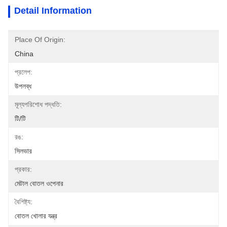
Detail Information
Place Of Origin:
China
প্রলেপ:
উপলব্ধ
মূল্যপরিশোধ পদ্ধতি:
টি/টি
রঙ:
সিলভার
প্রকার:
মেটাল বোতল ওপেনার
বৈশিষ্ট্য:
বোতল খোলার যন্ত্র