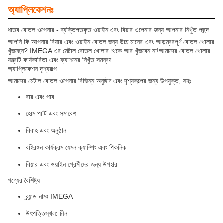
অ্যাপ্লিকেশনঃ
ধাতব বোতল ওপেনার - ব্যক্তিগতকৃত ওয়াইন এবং বিয়ার ওপেনার জন্য আপনার নিখুঁত পছন্দ
আপনি কি আপনার বিয়ার এবং ওয়াইন বোতল জন্য উচ্চ মানের এবং আড়ম্বরপূর্ণ বোতল খোলার
খুঁজছেন? IMEGA এর মেটাল বোতল খোলার থেকে আর খুঁজবেন না!আমাদের বোতল খোলার
যন্ত্রটি কার্যকারিতা এবং ফ্যাশনের নিখুঁত সমন্বয়.
অ্যাপ্লিকেশন দৃশ্যকল্প
আমাদের মেটাল বোতল ওপেনার বিভিন্ন অনুষ্ঠান এবং দৃশ্যকল্পের জন্য উপযুক্ত, সহঃ
বার এবং পাব
হোম পার্টি এবং সমাবেশ
বিবাহ এবং অনুষ্ঠান
বহিরঙ্গন কার্যক্রম যেমন ক্যাম্পিং এবং পিকনিক
বিয়ার এবং ওয়াইন প্রেমীদের জন্য উপহার
পণ্যের বৈশিষ্ট্য
ব্র্যান্ড নামঃ IMEGA
উৎপত্তিস্থল: চীন