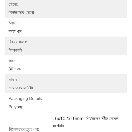
লোগো:
কাস্টমাইজড লোগো
উপাদান:
দস্তা খাদ
বিক্রয় বাজার:
বিশ্বব্যাপী
ওজন:
30 গ্রাম
আকার:
১৬x১০২x১০ মিমি
Packaging Details:
Polybag
16x102x10mm স্টেইনলেস স্টীল বোতল 
ওপেনার
বিশেষভাবে তুলে ধরা: