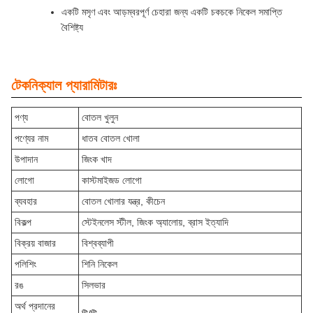
একটি মসৃণ এবং আড়ম্বরপূর্ণ চেহারা জন্য একটি চকচকে নিকেল সমাপ্তি
বৈশিষ্ট্য
টেকনিক্যাল প্যারামিটারঃ
পণ্য
বোতল খুলুন
পণ্যের নাম
ধাতব বোতল খোলা
উপাদান
জিংক খাদ
লোগো
কাস্টমাইজড লোগো
ব্যবহার
বোতল খোলার যন্ত্র, কীচেন
বিকল্প
স্টেইনলেস স্টীল, জিংক অ্যালোয়, ব্রাস ইত্যাদি
বিক্রয় বাজার
বিশ্বব্যাপী
পলিশিং
শিনি নিকেল
রঙ
সিলভার
অর্থ প্রদানের