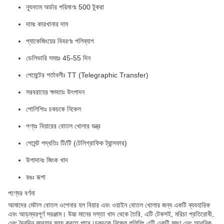
ন্যূনতম অর্ডার পরিমাণঃ 500 টুকরা
দামঃ কারখানার দাম
প্যাকেজিংয়ের বিবরণঃ পলিব্যাগ
ডেলিভারি সময়ঃ 45-55 দিন
পেমেন্টের শর্তাবলীঃ TT (Telegraphic Transfer)
সরবরাহের ক্ষমতাঃ উৎপাদন
পোলিশিংঃ চকচকে নিকেল
পণ্যঃ বিয়ারের বোতল খোলার যন্ত্র
পেমেন্ট পদ্ধতিঃ টি/টি (টেলিগ্রাফিক ট্রান্সফার)
উপাদানঃ জিংক খাদ
রঙঃ রূপা
পণ্যের বর্ণনা
আমাদের মেটাল বোতল ওপেনার হল বিয়ার এবং ওয়াইন বোতল খোলার জন্য একটি ব্যবহারিক
এবং আড়ম্বরপূর্ণ সরঞ্জাম। উচ্চ মানের দস্তা খাদ থেকে তৈরি, এটি টেকসই, মরিচা প্রতিরোধী,
এবং দৈনন্দিন ব্যবহার সহ্য করতে পারে।চকচকে নিকেল পলিশিং এটি একটি মসৃণ এবং আধুনিক