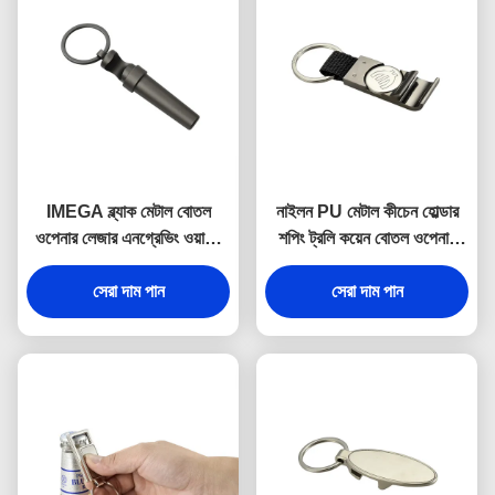
IMEGA ব্ল্যাক মেটাল বোতল
নাইলন PU মেটাল কীচেন হোল্ডার
ওপেনার লেজার এনগ্রেভিং ওয়াইন
শপিং ট্রলি কয়েন বোতল ওপেনার
কর্কস্ক্রু কীচেন
কীরিং
সেরা দাম পান
সেরা দাম পান