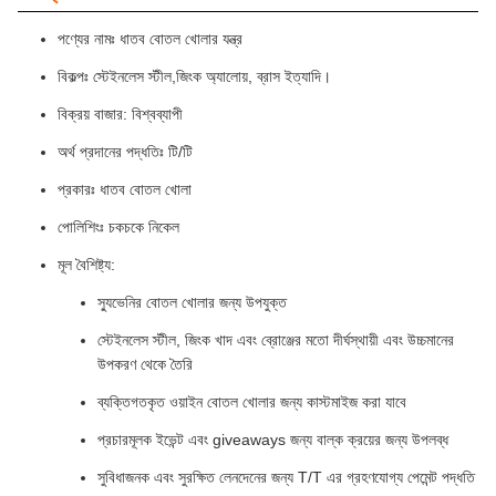
পণ্যের নামঃ ধাতব বোতল খোলার যন্ত্র
বিকল্পঃ স্টেইনলেস স্টীল,জিংক অ্যালোয়, ব্রাস ইত্যাদি।
বিক্রয় বাজার: বিশ্বব্যাপী
অর্থ প্রদানের পদ্ধতিঃ টি/টি
প্রকারঃ ধাতব বোতল খোলা
পোলিশিংঃ চকচকে নিকেল
মূল বৈশিষ্ট্য:
স্যুভেনির বোতল খোলার জন্য উপযুক্ত
স্টেইনলেস স্টীল, জিংক খাদ এবং ব্রোঞ্জের মতো দীর্ঘস্থায়ী এবং উচ্চমানের
উপকরণ থেকে তৈরি
ব্যক্তিগতকৃত ওয়াইন বোতল খোলার জন্য কাস্টমাইজ করা যাবে
প্রচারমূলক ইভেন্ট এবং giveaways জন্য বাল্ক ক্রয়ের জন্য উপলব্ধ
সুবিধাজনক এবং সুরক্ষিত লেনদেনের জন্য T/T এর গ্রহণযোগ্য পেমেন্ট পদ্ধতি