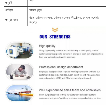
টি/টি
পদ্ধতি
বৈশিষ্ট্য
বোতল খুলুন
বিয়ার বোতল ওপেনার, বোতল ওপেনার কীহোল্ডার, বোতল ওপেনার
পণ্যের ধরন
কীচেইন