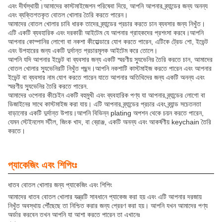
এবং দীর্ঘস্থায়ী।আমাদের কাস্টমাইজেশন পরিষেবা দিয়ে, আপনি আপনার ব্র্যান্ডের জন্য অনন্য
এবং ব্যক্তিগতকৃত বোতল খোলার তৈরি করতে পারেন।
আমাদের বোতল খোলার চাবি ধারক তাদের ব্র্যান্ডের প্রচার করতে চান ব্যবসার জন্য নিখুঁত।
এটি একটি ব্যবহারিক এবং দরকারী আইটেম যে আপনার গ্রাহকদের প্রশংসা করবে।আপনি
আপনার কোম্পানির লোগো বা নকশা কীহোল্ডারে যোগ করতে পারেন, এটিকে ট্রেড শো, ইভেন্ট
এবং উপহারের জন্য একটি দুর্দান্ত প্রচারমূলক আইটেম করে তোলে।
আপনি যদি আপনার ইভেন্ট বা ব্যবসার জন্য একটি স্মরণীয় স্যুভেনির তৈরি করতে চান, আমাদের
বোতল খোলার স্যুভেনিরটি নিখুঁত পছন্দ।আপনি নকশাটি কাস্টমাইজ করতে পারেন এবং আপনার
ইভেন্ট বা ব্যবসার নাম যোগ করতে পারেন যাতে আপনার অতিথিদের জন্য একটি অনন্য এবং
স্মরণীয় স্যুভেনির তৈরি করতে পারেন.
আমাদের ওপেনার কীচেইন একটি বহুমুখী এবং ব্যবহারিক পণ্য যা আপনার ব্র্যান্ডের লোগো বা
ডিজাইনের সাথে কাস্টমাইজ করা যায়। এটি আপনার ব্র্যান্ডের প্রচার এবং ব্র্যান্ড সচেতনতা
বাড়ানোর একটি দুর্দান্ত উপায়।আপনি বিভিন্ন plating অপশন থেকে চয়ন করতে পারেন,
যেমন স্টেইনলেস স্টীল, জিংক খাদ, বা ব্রোঞ্জ, একটি অনন্য এবং আকর্ষণীয় keychain তৈরি
করতে।
প্যাকেজিং এবং শিপিংঃ
ধাতব বোতল খোলার জন্য প্যাকেজিং এবং শিপিং
আমাদের ধাতব বোতল খোলার যন্ত্রটি সাবধানে প্যাকেজ করা হয় এবং এটি আপনার দরজায়
নিখুঁত অবস্থায় পৌঁছেছে তা নিশ্চিত করার জন্য প্রেরণ করা হয়। আপনি যখন আমাদের পণ্য
অর্ডার করবেন তখন আপনি যা আশা করতে পারেন তা এখানেঃ