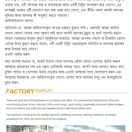
চেহারা দেয়, এটি আপনার বার বা রান্নাঘরের জন্য একটি নিখুঁত সংযোজন করে তোলে। এর
কম্প্যাক্ট আকার এটি চারপাশে বহন করা সহজ করে তোলে, এবং কীরিং নকশা আপনি আপনার
সুবিধার জন্য আপনার কী সংযুক্ত করতে পারবেন।
কাস্টমাইজেশন অপশন
আইমেগা-তে, আমরা ব্যক্তিগতকৃত পণ্যের গুরুত্ব বুঝতে পারি। এজন্যই আমরা কাস্টম
লোগো বোতল খোলার সেবা প্রদান করি যাতে আপনি আপনার ব্র্যান্ড বা বার্তা প্রদর্শন করতে
পারেন।আমাদের উন্নত মুদ্রণ প্রযুক্তির সাহায্যে, আমরা আপনার লোগো বা ডিজাইন বোতল
খোলার উপর মুদ্রণ করতে পারেন, এটি একটি নিখুঁত প্রচারমূলক আইটেম বা আপনার ব্যবসার
জন্য উপহার করে তোলে।
এখনই অর্ডার করুন
আর অপেক্ষা করবেন না, আজই ইমেগা থেকে আপনার মেটাল বোতল ওপেনার অর্ডার করুন!
আমাদের কারখানার দাম এবং দ্রুত ডেলিভারি সময়ের সাথে, আপনি অন্য কোথাও আরও ভাল
চুক্তি পাবেন না।আপনার অর্ডার দেওয়ার জন্য এখনই আমাদের সাথে যোগাযোগ করুন এবং
আমাদের উচ্চমানের এবং ব্যক্তিগতকৃত বোতল খোলার সাথে আপনার বন্ধু এবং ক্লায়েন্টদের
মুগ্ধ করুন.