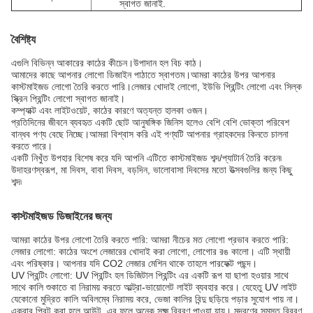
স্বাগত জানাই.
বৈশিষ্ট্য
এগুলি বিভিন্ন আকারের কাঠের কীচেন।উপাদান হল বিচ কাঠ।
আমাদের কাছে আপনার লোগো ডিজাইন পাঠাতে স্বাগতম।আমরা কাঠের উপর আপনার
কাস্টমাইজড লোগো তৈরি করতে পারি।লেজার খোদাই লোগো, ইউভি প্রিন্টিং লোগো এবং সিল্ক
স্ক্রিন প্রিন্টিং লোগো স্বাগত জানাই।
কম্প্যাক্ট এবং লাইটওয়েট, কাঠের কারণে অত্যন্ত হালকা ওজন।
প্রতিদিনের জীবনে ব্যবহৃত একটি ছোট আনুষঙ্গিক জিনিস হলেও বেশি বেশি ভোক্তা পরিবেশ
বান্ধব পণ্য বেছে নিচ্ছে।আমরা বিশ্বাস করি এই পণ্যটি আপনার গ্রাহকদের কিনতে চালনা
করতে পারে।
একটি নিখুঁত উপহার বিশেষ করে যদি আপনি এটিতে কাস্টমাইজড শব্দ/প্যাটার্ন তৈরি করেন৷
উদাহরণস্বরূপ, মা দিবস, বাবা দিবস, বড়দিন, ভালোবাসা দিবসের মতো উত্সবগুলির জন্য কিছু
শব্দ৷
কাস্টমাইজড ডিজাইনের জন্য
আমরা কাঠের উপর লোগো তৈরি করতে পারি: আমরা নীচের মত লোগো প্রভাব করতে পারি:
লেজার লোগো: কাঠের অংশে লেজারের খোদাই করা লোগো, লোগোর রঙ কালো। এটি স্থায়ী
এবং পরিষ্কার। আপনার যদি CO2 লেজার মেশিন থাকে তাহলে পারফেক্ট পছন্দ।
UV প্রিন্টিং লোগো: UV প্রিন্টিং হল ডিজিটাল প্রিন্টিং এর একটি রূপ যা ছাপা হওয়ার সাথে
সাথে কালি শুকাতে বা নিরাময় করতে আল্ট্রা-ভায়োলেট লাইট ব্যবহার করে। যেহেতু UV লাইট
যেকোনো মুদ্রিত কালি অবিলম্বে নিরাময় করে, ভেজা কালির বিন্দু ছড়িয়ে পড়ার সুযোগ পায় না।
একবার প্রিন্ট করা হলে আউট, এর ফলে অনেক সূক্ষ্ম বিবরণ পাওয়া যায়। মুদ্রণের সমস্ত বিবরণ