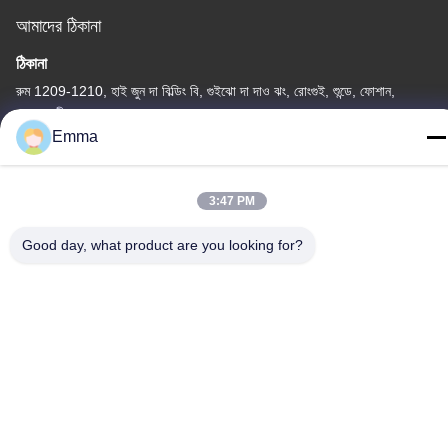
আমাদের ঠিকানা
ঠিকানা
রুম 1209-1210, হাই জুন দা বিল্ডিং বি, গুইঝো দা দাও ঝং, রোংগুই, শুন্ডে, ফোশান,
গুয়াংডং, চীন
Emma
টেল
86-15816904632
3:47 PM
Good day, what product are you looking for?
গোপনীয়তা নীতি
|
সাইট ম্যাপ
চীন ভালো মানের মেটাল কীচেন হোল্ডার সরবরাহকারী। কপিরাইট © -2026 SHUNDE
IMEGA COMPANY LIMITED IMEGA CO.,LIMITED সমস্ত অধিকার
সংরক্ষিত।