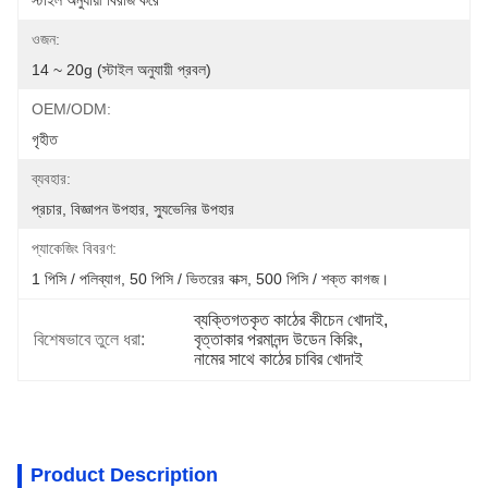
স্টাইল অনুযায়ী বিরাজ করে
ওজন:
14 ~ 20g (স্টাইল অনুযায়ী প্রবল)
OEM/ODM:
গৃহীত
ব্যবহার:
প্রচার, বিজ্ঞাপন উপহার, স্যুভেনির উপহার
প্যাকেজিং বিবরণ:
1 পিসি / পলিব্যাগ, 50 পিসি / ভিতরের বাক্স, 500 পিসি / শক্ত কাগজ।
ব্যক্তিগতকৃত কাঠের কীচেন খোদাই
, 
বিশেষভাবে তুলে ধরা:
বৃত্তাকার পরমানন্দ উডেন কিরিং
, 
নামের সাথে কাঠের চাবির খোদাই
Product Description