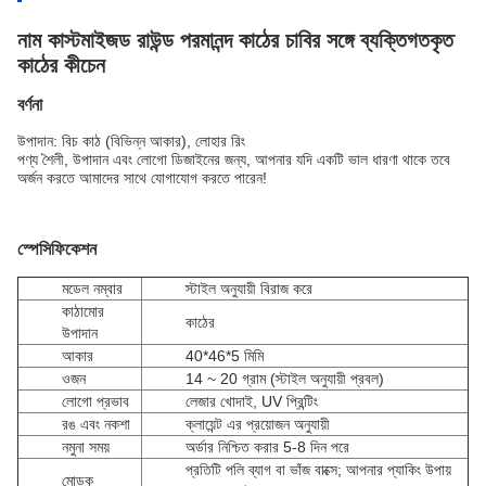
নাম কাস্টমাইজড রাউন্ড পরমানন্দ কাঠের চাবির সঙ্গে ব্যক্তিগতকৃত
কাঠের কীচেন
বর্ণনা
উপাদান: বিচ কাঠ (বিভিন্ন আকার), লোহার রিং
পণ্য শৈলী, উপাদান এবং লোগো ডিজাইনের জন্য, আপনার যদি একটি ভাল ধারণা থাকে তবে
অর্জন করতে আমাদের সাথে যোগাযোগ করতে পারেন!
স্পেসিফিকেশন
মডেল নম্বার
স্টাইল অনুযায়ী বিরাজ করে
কাঠামোর
কাঠের
উপাদান
আকার
40*46*5 মিমি
ওজন
14 ~ 20 গ্রাম (স্টাইল অনুযায়ী প্রবল)
লোগো প্রভাব
লেজার খোদাই, UV প্রিন্টিং
রঙ এবং নকশা
ক্লায়েন্ট এর প্রয়োজন অনুযায়ী
নমুনা সময়
অর্ডার নিশ্চিত করার 5-8 দিন পরে
প্রতিটি পলি ব্যাগ বা ভাঁজ বাক্সে; আপনার প্যাকিং উপায়
মোড়ক