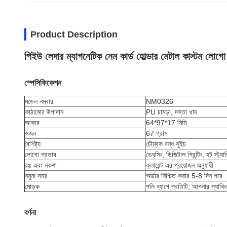
Product Description
পিইউ লেদার ম্যাগনেটিক নেম কার্ড হোল্ডার মেটাল কাস্টম লোগো 
স্পেসিফিকেশন
মডেল নম্বার
NM0326
কাঠামোর উপাদান
PU চামড়া, দস্তা খাদ
আকার
64*97*17 মিমি
ওজন
67 গ্রাম
বৈশিষ্ট্য
চৌম্বক বন্ধ সুইচ
লোগো প্রভাব
ডেবসিং, ডিজিটাল প্রিন্টিং, হট স্ট্যাম্
রঙ এবং নকশা
ক্লায়েন্ট এর প্রয়োজন অনুযায়ী
নমুনা সময়
অর্ডার নিশ্চিত করার 5-8 দিন পরে
মোড়ক
পলি ব্যাগে প্রতিটি; আপনার প্যাকি
বর্ণনা