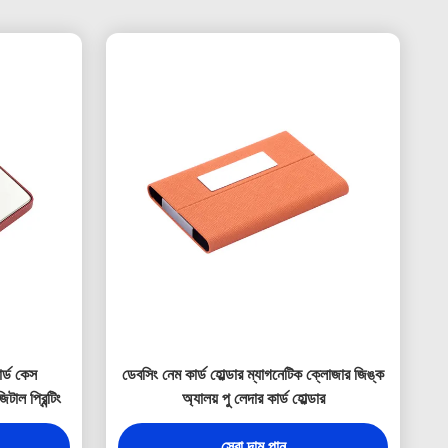
র্ড কেস
ডেবসিং নেম কার্ড হোল্ডার ম্যাগনেটিক ক্লোজার জিঙ্ক
টাল প্রিন্টিং
অ্যালয় পু লেদার কার্ড হোল্ডার
সেরা দাম পান