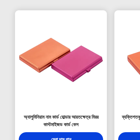
অ্যালুমিনিয়াম নাম কার্ড হোল্ডার আয়তক্ষেত্র মিরর
ব্যক্তিগতকৃ
কাস্টমাইজড কার্ড কেস
সেরা দাম পান