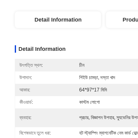
Detail Information
Produ
Detail Information
উৎপত্তি স্থল:
চীন
উপাদান:
পিইউ চামড়া, দস্তা খাদ
আকার:
64*97*17 মিমি
কীওয়ার্ড:
কাস্টম লোগো
ব্যবহার:
প্রচার, বিজ্ঞাপন উপহার, স্যুভেনির উপ
বিশেষভাবে তুলে ধরা:
হট স্ট্যাম্পিং ম্যাগনেটিক নেম কার্ড হোল্