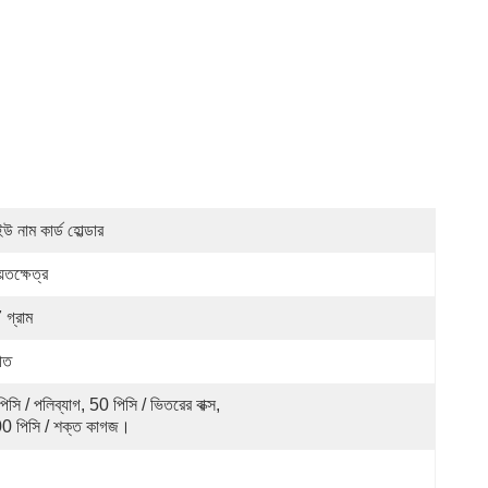
উ নাম কার্ড হোল্ডার
়তক্ষেত্র
 গ্রাম
হীত
িসি / পলিব্যাগ, 50 পিসি / ভিতরের বাক্স, 
0 পিসি / শক্ত কাগজ।