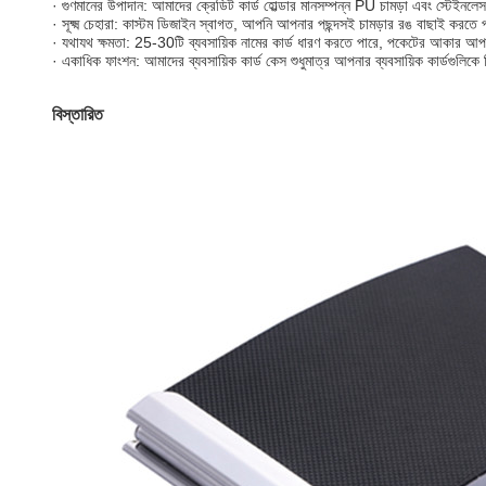
· গুণমানের উপাদান: আমাদের ক্রেডিট কার্ড হোল্ডার মানসম্পন্ন PU চামড়া এবং স্টেইনলেস স
· সূক্ষ্ম চেহারা: কাস্টম ডিজাইন স্বাগত, আপনি আপনার পছন্দসই চামড়ার রঙ বাছাই করতে
· যথাযথ ক্ষমতা: 25-30টি ব্যবসায়িক নামের কার্ড ধারণ করতে পারে, পকেটের আকার আপ
· একাধিক ফাংশন: আমাদের ব্যবসায়িক কার্ড কেস শুধুমাত্র আপনার ব্যবসায়িক কার্ডগুলিকে 
বিস্তারিত