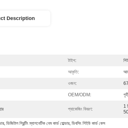
ct Description
টাইপ:
পিই
আকৃতি:
আয
ওজন:
67
OEM/ODM:
গৃ
1 প
হার
প্যাকেজিং বিবরণ:
50
ডার
, 
ডিজিটাল প্রিন্টিং ম্যাগনেটিক নেম কার্ড হোল্ডার
, 
ডিবসিং পিইউ কার্ড কেস