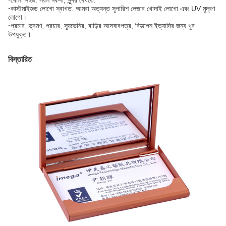
·
খোলা সহজ. সরল নকশা, সুন্দর দেখতে.
·
কাস্টমাইজড লোগো স্বাগত. আমরা অত্যন্ত সুপারিশ
লেজার খোদাই লোগো এবং UV মুদ্রণ
লোগো।
·
প্রচার, ভ্রমণ, প্রচার, স্যুভেনির, বাড়ির আসবাবপত্র, বিজ্ঞাপন ইত্যাদির জন্য খুব
উপযুক্ত।
বিস্তারিত