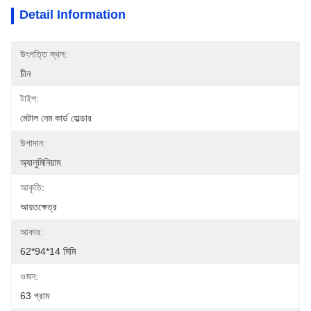
Detail Information
উৎপত্তি স্থল:
চীন
টাইপ:
মেটাল নেম কার্ড হোল্ডার
উপাদান:
অ্যালুমিনিয়াম
আকৃতি:
আয়তক্ষেত্র
আকার:
62*94*14 মিমি
ওজন:
63 গ্রাম