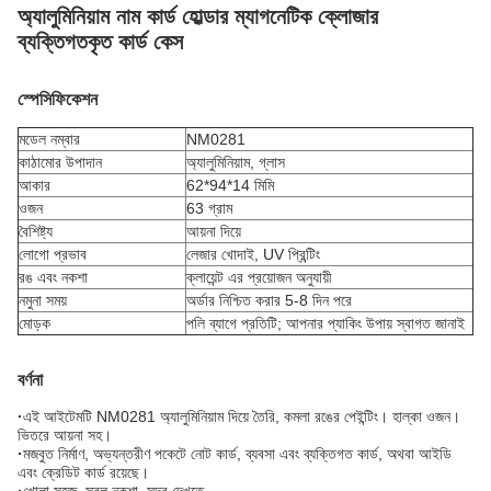
অ্যালুমিনিয়াম নাম কার্ড হোল্ডার ম্যাগনেটিক ক্লোজার
ব্যক্তিগতকৃত কার্ড কেস
স্পেসিফিকেশন
মডেল নম্বার
NM0281
কাঠামোর উপাদান
অ্যালুমিনিয়াম, গ্লাস
আকার
62*94*14 মিমি
ওজন
63 গ্রাম
বৈশিষ্ট্য
আয়না দিয়ে
লোগো প্রভাব
লেজার খোদাই, UV প্রিন্টিং
রঙ এবং নকশা
ক্লায়েন্ট এর প্রয়োজন অনুযায়ী
নমুনা সময়
অর্ডার নিশ্চিত করার 5-8 দিন পরে
মোড়ক
পলি ব্যাগে প্রতিটি; আপনার প্যাকিং উপায় স্বাগত জানাই
বর্ণনা
·
এই আইটেমটি NM0281 অ্যালুমিনিয়াম দিয়ে তৈরি, কমলা রঙের পেইন্টিং। হাল্কা ওজন।
ভিতরে আয়না সহ।
·
মজবুত নির্মাণ, অভ্যন্তরীণ পকেটে নোট কার্ড, ব্যবসা এবং ব্যক্তিগত কার্ড, অথবা আইডি
এবং ক্রেডিট কার্ড রয়েছে।