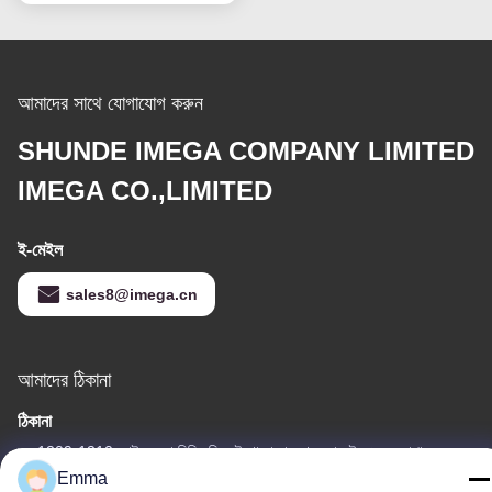
আমাদের সাথে যোগাযোগ করুন
SHUNDE IMEGA COMPANY LIMITED
IMEGA CO.,LIMITED
ই-মেইল
sales8@imega.cn
আমাদের ঠিকানা
ঠিকানা
রুম 1209-1210, হাই জুন দা বিল্ডিং বি, গুইঝো দা দাও ঝং, রোংগুই, শুন্ডে, ফোশান,
গুয়াংডং, চীন
Emma