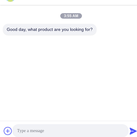
টেল
86-15816904632
3:55 AM
Good day, what product are you looking for?
গোপনীয়তা নীতি
|
সাইট ম্যাপ
চীন ভালো মানের মেটাল কীচেন হোল্ডার সরবরাহকারী। কপিরাইট © -2026 SHUNDE
IMEGA COMPANY LIMITED IMEGA CO.,LIMITED সমস্ত অধিকার
সংরক্ষিত।