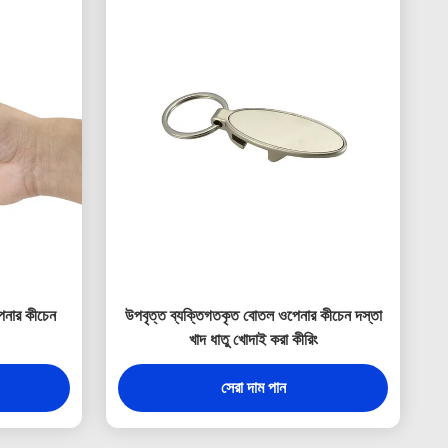
েনার কীচেন
উপবৃত্ত ব্যক্তিগতকৃত বোতল ওপেনার কীচেন দস্তা
খাদ ধাতু খোদাই করা কীরিং
সেরা দাম পান