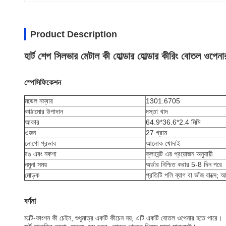
Product Description
হার্ট শেপ সিলভার মেটাল কী হোল্ডার হোল্ডার কীরিং বোতল ওপেনা
স্পেসিফিকেশন
মডেল নম্বার
1301.6705
কাঠামোর উপাদান
দস্তা খাদ
আকার
64.9*36.6*2.4 মিমি
ওজন
27 গ্রাম
লোগো প্রভাব
আলোক খোদাই
রঙ এবং নকশা
ক্লায়েন্ট এর প্রয়োজন অনুযায়ী
নমুনা সময়
অর্ডার নিশ্চিত করার 5-8 দিন পরে
মোড়ক
প্রতিটি পলি ব্যাগ বা ভাঁজ বাক্সে;
বর্ণনা
মাল্টি-ফাংশন কী চেইন, শুধুমাত্র একটি কীচেন নয়, এটি একটি বোতল ওপেনার হতে পারে।