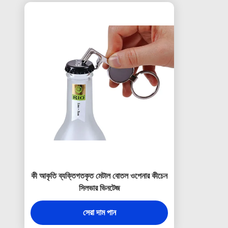
কী আকৃতি ব্যক্তিগতকৃত মেটাল বোতল ওপেনার কীচেন
সিলভার ভিনটেজ
সেরা দাম পান