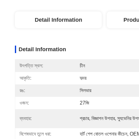
Detail Information
Produ
Detail Information
উৎপত্তি স্থল:
চীন
আকৃতি:
হৃদয়
রঙ:
সিলভার
ওজন:
27জি
ব্যবহার:
প্রচার, বিজ্ঞাপন উপহার, স্যুভেনির উপ
বিশেষভাবে তুলে ধরা:
হার্ট শেপ বোতল ওপেনার কীচেন
, 
OEM 