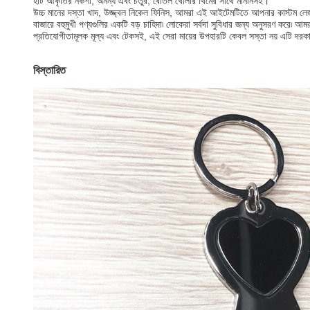
হার্ট আকৃতির নকশা, অনন্য এবং চতুর, বোতল খোলার থিমের সাথে মানানসই।
উচ্চ মানের দস্তা খাদ, উজ্জ্বল নিকেল ফিনিস, আমরা এই আইটেমটিতে আপনার কাস্টম লে
বাজারে বহুমুখী পণ্যগুলির একটি বড় চাহিদা৷ লোকেরা সর্বদা সুবিধার জন্য অনুসরণ করে৷ আম
প্রতিযোগীতামূলক মূল্য এবং টেকসই, এই সেরা মায়ের উপহারটি কেবল সস্তা নয় এটি দরকার
বিস্তারিত