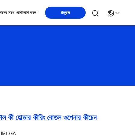
উদ্ধৃতি
াদের সাথে যোগাযোগ করুন
টাল কী হোল্ডার কীরিং বোতল ওপেনার কীচেন
IMEGA