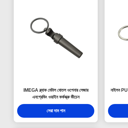
IMEGA ব্ল্যাক মেটাল বোতল ওপেনার লেজার
নাইলন PU ম
এনগ্রেভিং ওয়াইন কর্কস্ক্রু কীচেন
সেরা দাম পান