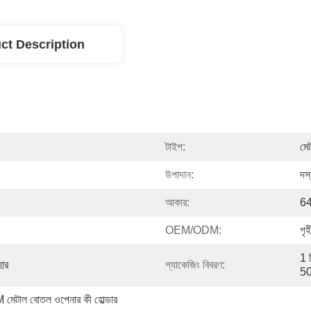
ct Description
টাইপ:
মে
উপাদান:
দস্
আকার:
64
OEM/ODM:
গৃ
1 প
হার
প্যাকেজিং বিবরণ:
50
মেটাল বোতল ওপেনার কী হোল্ডার