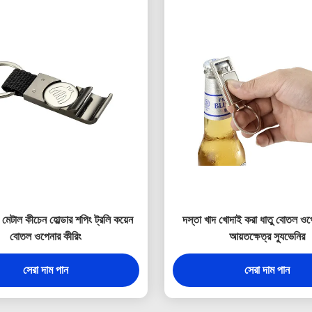
েটাল কীচেন হোল্ডার শপিং ট্রলি কয়েন
দস্তা খাদ খোদাই করা ধাতু বোতল ওপ
বোতল ওপেনার কীরিং
আয়তক্ষেত্র স্যুভেনির
সেরা দাম পান
সেরা দাম পান