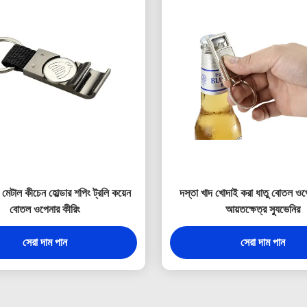
েটাল কীচেন হোল্ডার শপিং ট্রলি কয়েন
দস্তা খাদ খোদাই করা ধাতু বোতল ওপ
বোতল ওপেনার কীরিং
আয়তক্ষেত্র স্যুভেনির
সেরা দাম পান
সেরা দাম পান