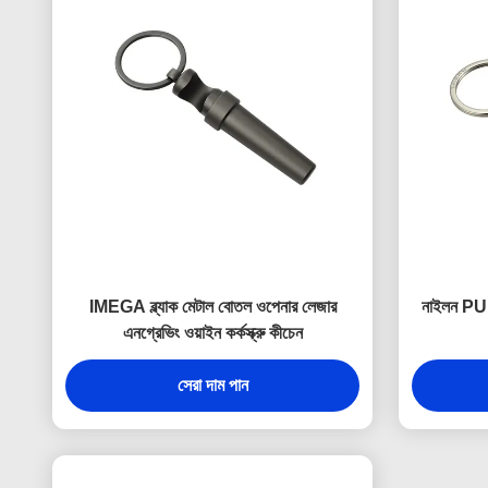
IMEGA ব্ল্যাক মেটাল বোতল ওপেনার লেজার
নাইলন PU ম
এনগ্রেভিং ওয়াইন কর্কস্ক্রু কীচেন
সেরা দাম পান