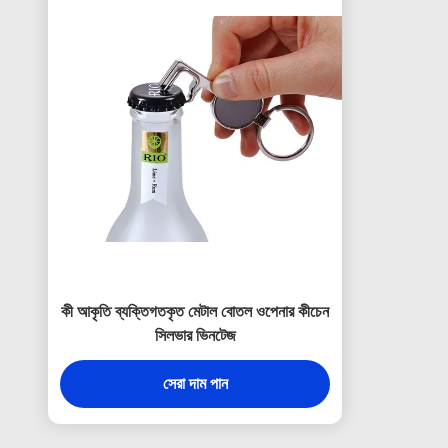
কী আকৃতি ব্যক্তিগতকৃত মেটাল বোতল ওপেনার কীচেন
সিলভার ভিনটেজ
সেরা দাম পান