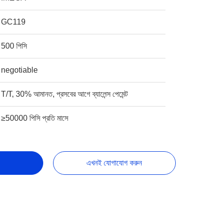
GC119
500 পিসি
negotiable
T/T, 30% আমানত, প্রসবের আগে ব্যালেন্স পেমেন্ট
≥50000 পিসি প্রতি মাসে
এখনই যোগাযোগ করুন