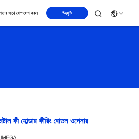
উদ্ধৃতি
াদের সাথে যোগাযোগ করুন
মেটাল কী হোল্ডার কীরিং বোতল ওপেনার
IMEGA