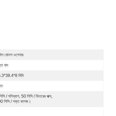
টাল বোতল ওপেনার
তা খাদ
.3*38.4*8 মিমি
হীত
িসি / পলিব্যাগ, 50 পিসি / ভিতরের বাক্স, 
0 পিসি / শক্ত কাগজ।