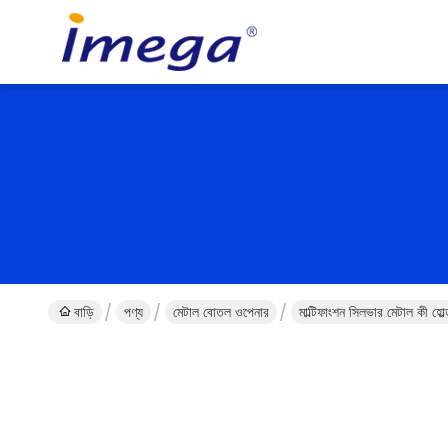
বাড়ি
পণ্য
মেটাল বোতল ওপেনার
মাল্টিফাংশন সিলভার মেটাল কী হো