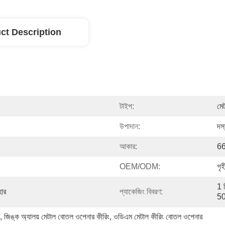
ct Description
টাইপ:
মে
উপাদান:
দস্
আকার:
66
OEM/ODM:
গৃ
1 প
হার
প্যাকেজিং বিবরণ:
50
, 
জিঙ্ক অ্যালয় মেটাল বোতল ওপেনার কীরিং
, 
ওডিএম মেটাল কীরিং বোতল ওপেনার