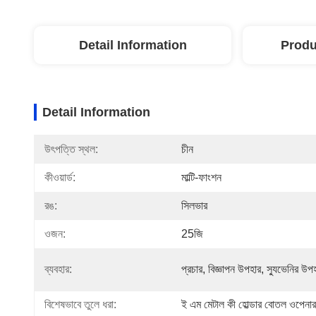
Detail Information
Produ
Detail Information
উৎপত্তি স্থল:
চীন
কীওয়ার্ড:
মাল্টি-ফাংশন
রঙ:
সিলভার
ওজন:
25জি
ব্যবহার:
প্রচার, বিজ্ঞাপন উপহার, স্যুভেনির উপ
বিশেষভাবে তুলে ধরা:
ই এম মেটাল কী হোল্ডার বোতল ওপেনার