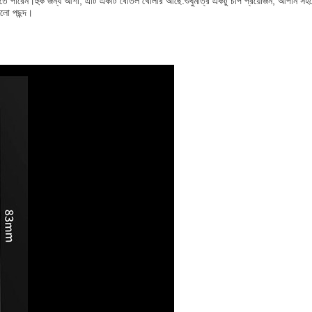
রাখতে পারেন।হুক জন্য আশা, এটি একটি বোতল খোলার আছে.শুধুমাত্র একটু চাপ প্রয়োজন, আপনি সহজ
ালো পছন্দ।