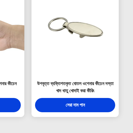
েনার কীচেন
উপবৃত্ত ব্যক্তিগতকৃত বোতল ওপেনার কীচেন দস্তা
খাদ ধাতু খোদাই করা কীরিং
সেরা দাম পান