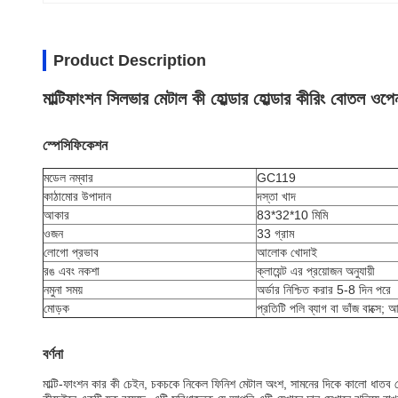
Product Description
মাল্টিফাংশন সিলভার মেটাল কী হোল্ডার হোল্ডার কীরিং বোতল ওপে
স্পেসিফিকেশন
মডেল নম্বার
GC119
কাঠামোর উপাদান
দস্তা খাদ
আকার
83*32*10 মিমি
ওজন
33 গ্রাম
লোগো প্রভাব
আলোক খোদাই
রঙ এবং নকশা
ক্লায়েন্ট এর প্রয়োজন অনুযায়ী
নমুনা সময়
অর্ডার নিশ্চিত করার 5-8 দিন পরে
মোড়ক
প্রতিটি পলি ব্যাগ বা ভাঁজ বাক্সে;
বর্ণনা
মাল্টি-ফাংশন কার কী চেইন, চকচকে নিকেল ফিনিশ মেটাল অংশ, সামনের দিকে কালো ধাতব প