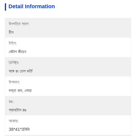
Detail Information
উৎপত্তি স্থল:
চীন
টাইপ:
মেটাল কীচেন
বৈশিষ্ট্য:
সঙ্গে রং তেল ভর্তি
উপাদান:
দস্তা খাদ, লোহা
রঙ:
প্যানটোন রঙ
আকার:
38*41*3মিমি