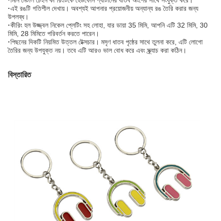
·
মিনি মেটাল চেইন কী রিংটিকে হেডফোন প্যাটার্নের ধাতব অংশের সাথে সংযুক্ত করে।
·
এই রঙটি গতিশীল দেখায়। অবশ্যই আপনার প্রয়োজনীয় অন্যান্য রঙ তৈরি করার জন্য
উপলব্ধ।
·
কীরিং হল উজ্জ্বল নিকেল প্লেটিং সহ লোহা, যার ডায়া 35 মিমি, আপনি এটি 32 মিমি, 30
মিমি, 28 মিমিতে পরিবর্তন করতে পারেন।
·
পিছনের দিকটি নিয়মিত উত্তল টেক্সচার। মসৃণ ধাতব পৃষ্ঠের সাথে তুলনা করে, এটি লোগো
তৈরির জন্য উপযুক্ত নয়। তবে এটি আরও ভাল বোধ করে এবং স্ক্র্যাচ করা কঠিন।
বিস্তারিত