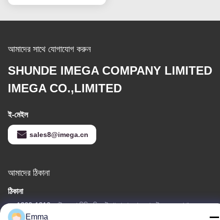
আমাদের সাথে যোগাযোগ করুন
SHUNDE IMEGA COMPANY LIMITED
IMEGA CO.,LIMITED
ই-মেইল
sales8@imega.cn
আমাদের ঠিকানা
ঠিকানা
রুম 1209-1210, হাই জুন দা বিল্ডিং বি, গুইঝো দা দাও ঝং, রোংগুই, শুন্ডে, ফোশান,
গুয়াংডং, চীন
Emma