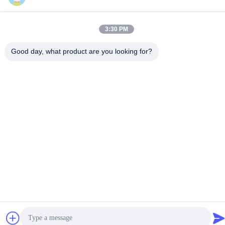
টেল
86-15816904632
3:30 PM
Good day, what product are you looking for?
গোপনীয়তা নীতি
|
সাইট ম্যাপ
চীন ভালো মানের মেটাল কীচেন হোল্ডার সরবরাহকারী। কপিরাইট © -2026 SHUNDE
IMEGA COMPANY LIMITED IMEGA CO.,LIMITED সমস্ত অধিকার
সংরক্ষিত।