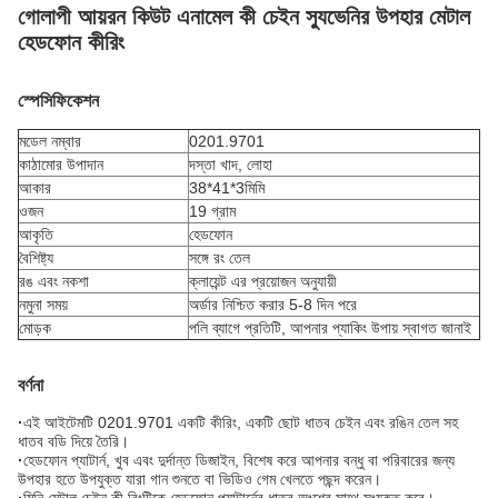
গোলাপী আয়রন কিউট এনামেল কী চেইন স্যুভেনির উপহার মেটাল
হেডফোন কীরিং
স্পেসিফিকেশন
মডেল নম্বার
0201.9701
কাঠামোর উপাদান
দস্তা খাদ, লোহা
আকার
38*41*3মিমি
ওজন
19 গ্রাম
আকৃতি
হেডফোন
বৈশিষ্ট্য
সঙ্গে রং তেল
রঙ এবং নকশা
ক্লায়েন্ট এর প্রয়োজন অনুযায়ী
নমুনা সময়
অর্ডার নিশ্চিত করার 5-8 দিন পরে
মোড়ক
পলি ব্যাগে প্রতিটি, আপনার প্যাকিং উপায় স্বাগত জানাই
বর্ণনা
·
এই আইটেমটি 0201.9701 একটি কীরিং, একটি ছোট ধাতব চেইন এবং রঙিন তেল সহ
ধাতব বডি দিয়ে তৈরি।
·
হেডফোন প্যাটার্ন, খুব এবং দুর্দান্ত ডিজাইন, বিশেষ করে আপনার বন্ধু বা পরিবারের জন্য
উপহার হতে উপযুক্ত যারা গান শুনতে বা ভিডিও গেম খেলতে পছন্দ করেন।