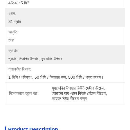
46*41*5 মিমি
ওজন:
31 গ্রাম
আকৃতি:
তারা
ব্যবহার:
প্রচার, বিজ্ঞাপন উপহার, স্যুভেনির উপহার
প্যাকেজিং বিবরণ:
1 পিসি / পলিব্যাগ, 50 পিসি / ভিতরের বাক্স, 500 পিসি / শক্ত কাগজ।
স্যুভেনির উপহার কিউট মেটাল কীচেন
, 
বিশেষভাবে তুলে ধরা:
ঘোরানো যায় এমন কিউট মেটাল কীচেন
, 
আয়রন স্টার কীচেন বাল্ক
Product Description