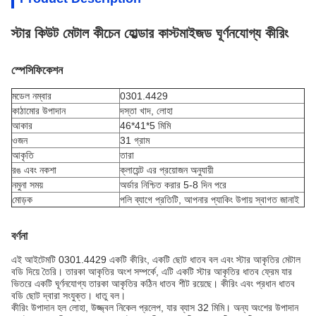
স্টার কিউট মেটাল কীচেন হোল্ডার কাস্টমাইজড ঘূর্ণনযোগ্য কীরিং
স্পেসিফিকেশন
মডেল নম্বার
0301.4429
কাঠামোর উপাদান
দস্তা খাদ, লোহা
আকার
46*41*5 মিমি
ওজন
31 গ্রাম
আকৃতি
তারা
রঙ এবং নকশা
ক্লায়েন্ট এর প্রয়োজন অনুযায়ী
নমুনা সময়
অর্ডার নিশ্চিত করার 5-8 দিন পরে
মোড়ক
পলি ব্যাগে প্রতিটি, আপনার প্যাকিং উপায় স্বাগত জানাই
বর্ণনা
এই আইটেমটি 0301.4429 একটি কীরিং, একটি ছোট ধাতব বল এবং স্টার আকৃতির মেটাল
বডি দিয়ে তৈরি। তারকা আকৃতির অংশ সম্পর্কে, এটি একটি স্টার আকৃতির ধাতব ফ্রেম যার
ভিতরে একটি ঘূর্ণনযোগ্য তারকা আকৃতির কঠিন ধাতব শীট রয়েছে। কীরিং এবং প্রধান ধাতব
বডি ছোট দ্বারা সংযুক্ত। ধাতু বল।
কীরিং উপাদান হল লোহা, উজ্জ্বল নিকেল প্রলেপ, যার ব্যাস 32 মিমি। অন্য অংশের উপাদান