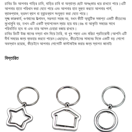
চাবির রিং আপনার গাড়ির চাবি, বাড়ির চাবি বা অন্যান্য ছোট অলঙ্কার ধরে রাখতে পারে।এটি
আপনার হাতে পরিধান করা যেতে পারে এবং আপনার হাত মুক্ত করতে আপনার পার্স,
ব্যাকপ্যাক, ভ্রমণ ব্যাগ বা হ্যান্ডব্যাগ সংযুক্ত করা যেতে পারে।
সূক্ষ্ম কারুকার্য, গুণমানের উত্পাদন, সরলতা সহজ নয়, যখন কীটি অ্যান্টিক সমাপ্ত একটি কীচেনের
মুখোমুখি হয়, তখন এটি একটি ফ্যাশনেবল ম্যাচ হয়ে যায়।রঙ বা আকৃতি সময়ের সাথে
পরিবর্তিত হবে না এবং তার আসল চেহারা বজায় রাখবে।
চাবির রিংটি উচ্চ মানের দস্তা খাদ দিয়ে তৈরি, যা খুব শক্ত এবং মরিচা প্রতিরোধী।আপনি এটি
দীর্ঘ সময়ের জন্য ব্যবহার করতে পারেন।এছাড়াও, কীচেইনের সামনের দিকে একটি বড় লোগো
অবস্থান রয়েছে, কীচেইনে আপনার লোগোটি কাস্টমাইজ করার জন্য স্বাগত জানাই৷
বিস্তারিত