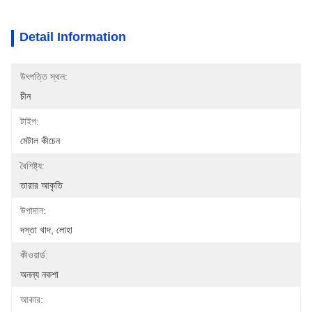
Detail Information
উৎপত্তি স্থল:
চীন
টাইপ:
মেটাল কীচেন
বৈশিষ্ট্য:
তারার আকৃতি
উপাদান:
দস্তা খাদ, লোহা
কীওয়ার্ড:
অনন্য নকশা
আকার: