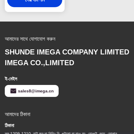
আমাদের সাথে যোগাযোগ করুন
SHUNDE IMEGA COMPANY LIMITED
IMEGA CO.,LIMITED
ই-মেইল
sales8@imega.cn
আমাদের ঠিকানা
ঠিকানা
রুম 1209-1210, হাই জুন দা বিল্ডিং বি, গুইঝো দা দাও ঝং, রোংগুই, শুন্ডে, ফোশান,