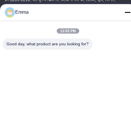
গুয়াংডং, চীন
Emma
টেল
86-15816904632
12:02 PM
Good day, what product are you looking for?
গোপনীয়তা নীতি
|
সাইট ম্যাপ
চীন ভালো মানের মেটাল কীচেন হোল্ডার সরবরাহকারী। কপিরাইট © -2026 SHUNDE
IMEGA COMPANY LIMITED IMEGA CO.,LIMITED সমস্ত অধিকার
সংরক্ষিত।