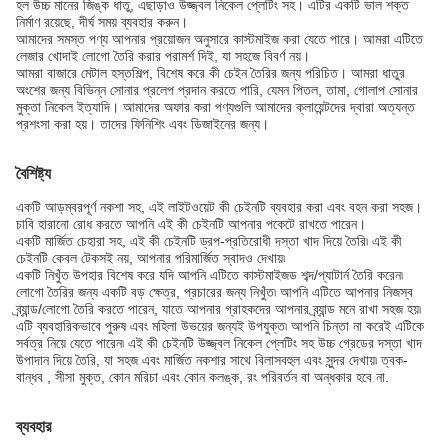
হল উচ্চ মানের জিঙ্ক ধাতু, এছাড়াও উজ্জ্বল নিকেল প্লেটিং সহ। এটির একটি ভাল শক্ত
নির্মাণ রয়েছে, দীর্ঘ সময় ব্যবহার করুন।
আমাদের সমস্ত পণ্য আপনার প্রয়োজন অনুসারে কাস্টমাইজ করা যেতে পারে। আমরা এটিতে
লেজার খোদাই লোগো তৈরি করার পরামর্শ দিই, যা সহজে বিবর্ণ নয়।
আমরা বাজারে মেটাল হস্তশিল্প, বিশেষ করে কী চেইন তৈরির জন্য পরিচিত। আমরা ধাতুর
অংশের জন্য বিভিন্ন সোনার প্রলেপ প্রদান করতে পারি, যেমন পিতল, তামা, গোলাপ সোনার
মুক্তা নিকেল ইত্যাদি। আমাদের অফার করা পণ্যগুলি আমাদের ক্লায়েন্টদের দ্বারা অত্যন্ত
প্রশংসা করা হয়। তাদের ফিনিশিং এবং ডিজাইনের জন্য।
বৈশিষ্ট্য
একটি আড়ম্বরপূর্ণ নকশা সহ, এই লাইটওয়েট কী চেইনটি ব্যবহার করা এবং বহন করা সহজ।
চাবি হারানো রোধ করতে আপনি এই কী চেইনটি আপনার পকেটে রাখতে পারেন।
একটি মার্জিত চেহারা সহ, এই কী চেইনটি ড্রপ-প্রতিরোধী দস্তা খাদ দিয়ে তৈরি৷ এই কী
চেইনটি কেবল টেকসই নয়, আপনার পরিমার্জিত স্বাদও দেখায়৷
একটি নিখুঁত উপহার বিশেষ করে যদি আপনি এটিতে কাস্টমাইজড শব্দ/প্যাটার্ন তৈরি করেন৷
লোগো তৈরির জন্য একটি বড় ক্ষেত্র, প্রচারের জন্য নিখুঁত৷ আপনি এটিতে আপনার নিজস্ব
ব্র্যান্ড/লোগো তৈরি করতে পারেন, যাতে আপনার গ্রাহকদের আপনার ব্র্যান্ড মনে রাখা সহজ হয়৷
এটি ব্যবহারিকভাবে পুরুষ এবং মহিলা উভয়ের জন্যই উপযুক্ত৷ আপনি চিন্তা না করেই এটিকে
সর্বত্র নিয়ে যেতে পারেন৷ এই কী চেইনটি উজ্জ্বল নিকেল প্লেটিং সহ উচ্চ গ্রেডের দস্তা খাদ
উপাদান দিয়ে তৈরি, যা সহজ এবং মার্জিত নকশার সাথে বিলাসবহুল এবং সুন্দর দেখায়৷ ত্বক-
বান্ধব , সীসা মুক্ত, কোন মরিচা এবং কোন কলঙ্ক, রং পরিবর্তন বা অন্ধকার হবে না.
ব্যবহার