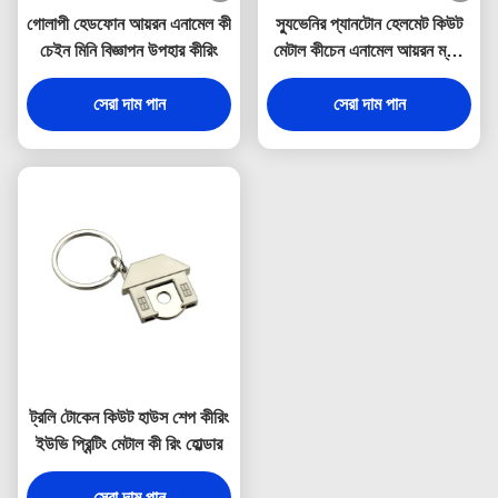
গোলাপী হেডফোন আয়রন এনামেল কী
স্যুভেনির প্যানটোন হেলমেট কিউট
চেইন মিনি বিজ্ঞাপন উপহার কীরিং
মেটাল কীচেন এনামেল আয়রন ম্যান
3 মিমি পুরুত্ব
সেরা দাম পান
সেরা দাম পান
ট্রলি টোকেন কিউট হাউস শেপ কীরিং
ইউভি প্রিন্টিং মেটাল কী রিং হোল্ডার
সেরা দাম পান