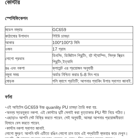
কোস্টার
স্পেসিফিকেশন
মডেল নম্বার
GC659
কাঠামোর উপাদান
পিইউ চামড়া
আকার
100*100*3 মিমি
ওজন
17 গ্রাম
ডিবসিং, ডিজিটাল প্রিন্টিং, হট স্ট্যাম্পিং, সিল্ক স্ক্রিন
লোগো প্রভাব
প্রিন্টিং,
ইত্যাদি
রঙ এবং নকশা
ক্লায়েন্ট এর প্রয়োজন অনুযায়ী
নমুনা সময়
অর্ডার নিশ্চিত করার 5-8 দিন পরে
মোড়ক
পলি ব্যাগে প্রতিটি; আপনার প্যাকিং উপায় স্বাগত জানাই.
বর্ণনা
·
এই আইটেম GC659 উচ্চ quanlity PU চামড়া তৈরি করা হয়.
·
অনন্য স্তরযুক্ত নকশা. এই
কোস্টার দুটি সেলাই করা বৃত্তাকার PU শীট নিয়ে গঠিত।
·
এছাড়াও আপনি সেট বিক্রি করতে পারেন. সেই অনুযায়ী, আমরা আপনার প্রয়োজনীয়তা
হিসাবে বেস করতে পারেন.
·
কাস্টম নকশা স্বাগত জানাই.
লোগো মুদ্রণ: আপনি যদি এটিতে রঙিন লোগো চান তবে এই পদ্ধতিটি ব্যবহার করে দেখুন।