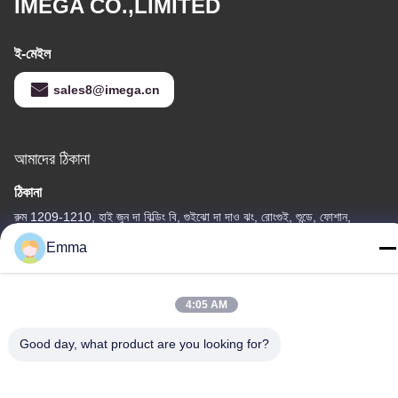
IMEGA CO.,LIMITED
ই-মেইল
sales8@imega.cn
আমাদের ঠিকানা
ঠিকানা
রুম 1209-1210, হাই জুন দা বিল্ডিং বি, গুইঝো দা দাও ঝং, রোংগুই, শুন্ডে, ফোশান,
গুয়াংডং, চীন
Emma
টেল
86-15816904632
4:05 AM
Good day, what product are you looking for?