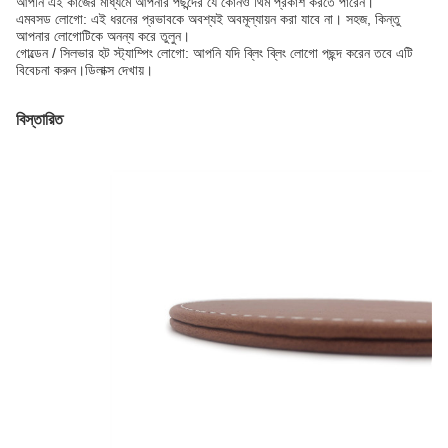
আপনি এই কাজের মাধ্যমে আপনার পছন্দের যে কোনও থিম প্রকাশ করতে পারেন।
এমবসড লোগো: এই ধরনের প্রভাবকে অবশ্যই অবমূল্যায়ন করা যাবে না। সহজ, কিন্তু
আপনার লোগোটিকে অনন্য করে তুলুন।
গোল্ডেন / সিলভার হট স্ট্যাম্পিং লোগো: আপনি যদি ব্লিং ব্লিং লোগো পছন্দ করেন তবে এটি
বিবেচনা করুন।ডিলাক্স দেখায়।
বিস্তারিত