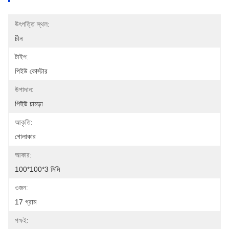
উৎপত্তি স্থল:
চীন
টাইপ:
পিইউ কোস্টার
উপাদান:
পিইউ চামড়া
আকৃতি:
গোলাকার
আকার:
100*100*3 মিমি
ওজন:
17 গ্রাম
পক্ষই: