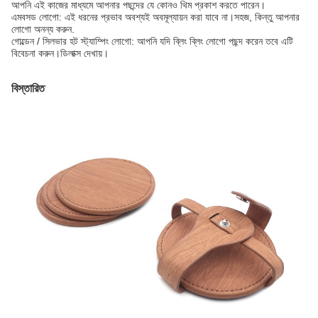
আপনি এই কাজের মাধ্যমে আপনার পছন্দের যে কোনও থিম প্রকাশ করতে পারেন।
এমবসড লোগো: এই ধরনের প্রভাব অবশ্যই অবমূল্যায়ন করা যাবে না।সহজ, কিন্তু আপনার
লোগো অনন্য করুন.
গোল্ডেন / সিলভার হট স্ট্যাম্পিং লোগো: আপনি যদি ব্লিং ব্লিং লোগো পছন্দ করেন তবে এটি
বিবেচনা করুন।ডিলাক্স দেখায়।
বিস্তারিত