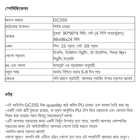
স্পেসিফিকেশন
মডেল নম্বার
GC250
কাঠামোর উপাদান
পিইউ চামড়া
টুকরা: 90*90*4 মিমি; সেট (4 পিসি অন্তর্ভুক্ত):
আকার
98x98x24 মিমি
ওজন
পিস: 15 গ্রাম; সেট: 69 গ্রাম
ডিবসিং, ডিজিটাল প্রিন্টিং, হট স্ট্যাম্পিং, সিল্ক স্ক্রিন
লোগো প্রভাব
প্রিন্টিং,
ইত্যাদি
রঙ এবং নকশা
ক্লায়েন্ট এর প্রয়োজন অনুযায়ী
নমুনা সময়
অর্ডার নিশ্চিত করার 5-8 দিন পরে
মোড়ক
পলি ব্যাগে প্রতিটি; আপনার প্যাকিং উপায় স্বাগত জানাই.
বর্ণনা
·
এই আইটেম GC255 উচ্চ quanlity কাঠ জমিন PU চামড়া এবং মখমল তৈরি করা হয়.
·
একটি সেটে 4টি টুকরো রয়েছে, যা ক্রস আকৃতির PU টেপ দিয়ে মোড়ানো এবং বোতাম দিয়ে
স্থির করা হয়েছে৷ সরল কিন্তু আড়ম্বরপূর্ণ নকশা৷
·
এটি আপনার গ্রাহকের জন্য একটি নিখুঁত উপহার হতে পারে, আপনি আপনার কোম্পানির
প্রচারের জন্য এই আইটেমটিতে আপনার লোগো তৈরি করতে পারেন
·
কাস্টম নকশা স্বাগত জানাই.
লোগো মুদ্রণ: আপনি যদি এটিতে রঙিন লোগো চান তবে এই পদ্ধতিটি ব্যবহার করে দেখুন।