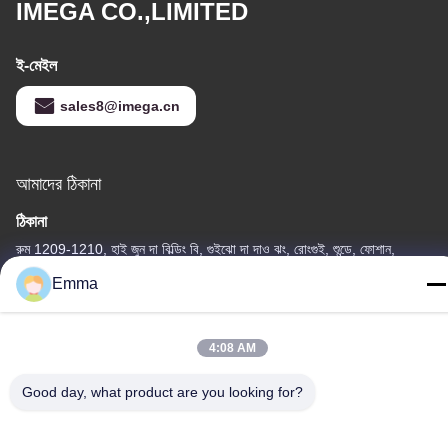
IMEGA CO.,LIMITED
ই-মেইল
sales8@imega.cn
আমাদের ঠিকানা
ঠিকানা
রুম 1209-1210, হাই জুন দা বিল্ডিং বি, গুইঝো দা দাও ঝং, রোংগুই, শুন্ডে, ফোশান,
গুয়াংডং, চীন
Emma
টেল
86-15816904632
4:08 AM
Good day, what product are you looking for?