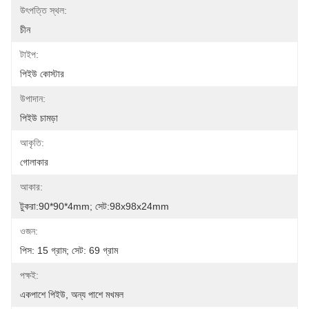
উৎপত্তি স্থল:
চীন
টাইপ:
পিইউ কোস্টার
উপাদান:
পিইউ চামড়া
আকৃতি:
গোলাকার
আকার:
টুকরা:90*90*4mm; সেট:98x98x24mm
ওজন:
পিস: 15 গ্রাম; সেট: 69 গ্রাম
পক্ষই:
একপাশে পিইউ, অন্য পাশে মখমল