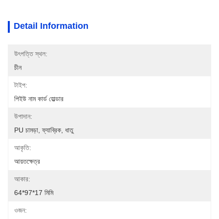
Detail Information
উৎপত্তি স্থল:
চীন
টাইপ:
পিইউ নাম কার্ড হোল্ডার
উপাদান:
PU চামড়া, ফ্যাব্রিক, ধাতু
আকৃতি:
আয়তক্ষেত্র
আকার:
64*97*17 মিমি
ওজন: