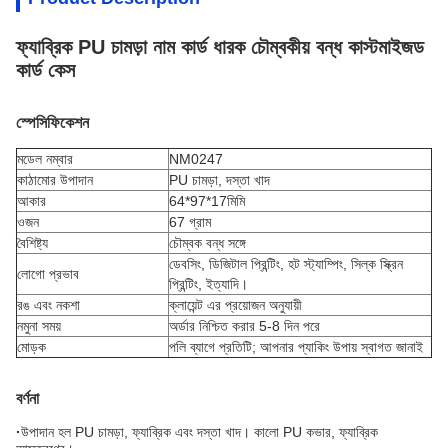
ফ্যাব্রিক PU চামড়া নাম কার্ড ধারক চৌম্বকীয় বন্ধ কাস্টমাইজড
কার্ড কেস
স্পেসিফিকেশন
মডেল নম্বার
NM0247
কাঠামোর উপাদান
PU চামড়া, দস্তা খাদ
আকার
64*97*17মিমি
ওজন
67 গ্রাম
বৈশিষ্ট্য
চৌম্বক বন্ধ সঙ্গে
ডেবসিং, ডিজিটাল প্রিন্টিং, হট স্ট্যাম্পিং, সিল্ক স্ক্রিন
লোগো প্রভাব
প্রিন্টিং, ইত্যাদি।
রঙ এবং নকশা
ক্লায়েন্ট এর প্রয়োজন অনুযায়ী
নমুনা সময়
অর্ডার নিশ্চিত করার 5-8 দিন পরে
মোড়ক
পলি ব্যাগে প্রতিটি; আপনার প্যাকিং উপায় স্বাগত জানাই
বর্ণনা
·
উপাদান হল PU চামড়া, ফ্যাব্রিক এবং দস্তা খাদ। কালো PU কভার, ফ্যাব্রিক