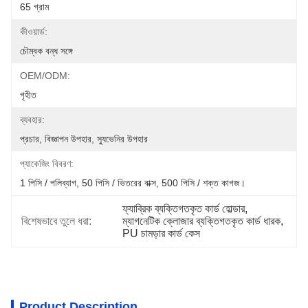
65 গ্রাম
কীওয়ার্ড:
চৌম্বক বন্ধ সঙ্গে
OEM/ODM:
গৃহীত
ব্যবহার:
প্রচার, বিজ্ঞাপন উপহার, স্যুভেনির উপহার
প্যাকেজিং বিবরণ:
1 পিসি / পলিব্যাগ, 50 পিসি / ভিতরের বাক্স, 500 পিসি / শক্ত কাগজ।
ফ্যাব্রিক ব্যক্তিগতকৃত কার্ড হোল্ডার
, 
বিশেষভাবে তুলে ধরা:
ম্যাগনেটিক ক্লোজার ব্যক্তিগতকৃত কার্ড ধারক
, 
PU চামড়ার কার্ড কেস
Product Description