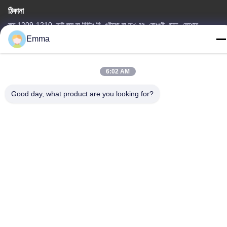
ঠিকানা
রুম 1209-1210, হাই জুন দা বিল্ডিং বি, গুইঝো দা দাও ঝং, রোংগুই, শুন্ডে, ফোশান,
গুয়াংডং, চীন
Emma
টেল
86-15816904632
6:02 AM
Good day, what product are you looking for?
গোপনীয়তা নীতি
|
সাইট ম্যাপ
চীন ভালো মানের মেটাল কীচেন হোল্ডার সরবরাহকারী। কপিরাইট © -2026 SHUNDE
IMEGA COMPANY LIMITED IMEGA CO.,LIMITED সমস্ত অধিকার
সংরক্ষিত।