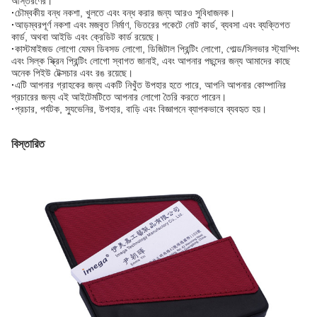
আস্তরণের।
·
চৌম্বকীয় বন্ধ নকশা, খুলতে এবং বন্ধ করার জন্য আরও সুবিধাজনক।
·
আড়ম্বরপূর্ণ নকশা এবং মজবুত নির্মাণ, ভিতরের পকেটে নোট কার্ড, ব্যবসা এবং ব্যক্তিগত
কার্ড, অথবা আইডি এবং ক্রেডিট কার্ড রয়েছে।
·
কাস্টমাইজড লোগো যেমন ডিবসড লোগো, ডিজিটাল প্রিন্টিং লোগো, গোল্ড/সিলভার স্ট্যাম্পিং
এবং সিল্ক স্ক্রিন প্রিন্টিং লোগো স্বাগত জানাই, এবং আপনার পছন্দের জন্য আমাদের কাছে
অনেক পিইউ টেক্সচার এবং রঙ রয়েছে।
·
এটি আপনার গ্রাহকের জন্য একটি নিখুঁত উপহার হতে পারে, আপনি আপনার কোম্পানির
প্রচারের জন্য এই আইটেমটিতে আপনার লোগো তৈরি করতে পারেন।
·
প্রচার, পর্যটক, স্যুভেনির, উপহার, বাড়ি এবং বিজ্ঞাপনে ব্যাপকভাবে ব্যবহৃত হয়।
বিস্তারিত