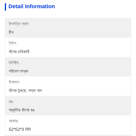
Detail Information
উৎপত্তি স্থল:
চীন
টাইপ:
বাঁশের চাবিকাঠি
বৈশিষ্ট্য:
পরিবেশ বান্ধব
উপাদান:
বাঁশের টুকরো, দস্তা খাদ
রঙ:
প্রকৃতির বাঁশের রঙ
আকার:
52*52*3 মিমি