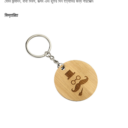
যেমন জন্মদিন, বাবা দিবস, উত্সব এবং ছুটির দিন ইত্যাদির জন্য পারফেক্ট৷
বিস্তারিত