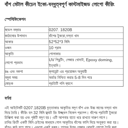
বাঁশ মেটাল কীচেন ইকো-বন্ধুত্বপূর্ণ কাস্টমাইজড লোগো কীরিং
স্পেসিফিকেশন
মডেল নম্বার
0207. 1820B
কাঠামোর উপাদান
বাঁশের টুকরো,
দস্তা খাদ
আকার
52*52*3 মিমি
ওজন
10 গ্রাম
আকৃতি
গোলাকার
UV প্রিন্টিং, লেজার খোদাই, Epoxy doming,
লোগো প্রভাব
ইত্যাদি।
রঙ এবং নকশা
ক্লায়েন্ট এর প্রয়োজন অনুযায়ী
নমুনা সময়
অর্ডার নিশ্চিত করার 5-8 দিন পরে
মোড়ক
প্রতিটি পলি ব্যাগে
বর্ণনা
এই আইটেমটি 0207.1820B বৃত্তাকার আকৃতির মসৃণ বাঁশ এবং উচ্চ মানের দস্তা খাদ
দিয়ে তৈরি। কীরিং হল 32 মিমি ফ্ল্যাট রিং উজ্জ্বল নিকেল প্রলেপ। বাঁশের প্রতিটি টুকরো
চিকিত্সা করা হয় এবং পৃষ্ঠটি মসৃণ হয়। এটি আপনার হাতে ধরে রাখতে দারুণ লাগে।
চাবির রিংটি একটি মিনি চেইনের মাধ্যমে গোল আকৃতির বাঁশের ফালি দিয়ে সংযুক্ত করা হয়।
বাঁশও কাঠ হতে পারে। এগুলো একই রকম। তাদের উপর লেজার খোদাই লোগো তৈরি করা