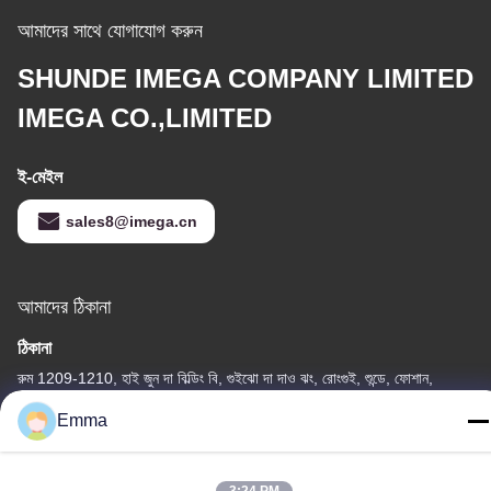
আমাদের সাথে যোগাযোগ করুন
SHUNDE IMEGA COMPANY LIMITED
IMEGA CO.,LIMITED
ই-মেইল
sales8@imega.cn
আমাদের ঠিকানা
ঠিকানা
রুম 1209-1210, হাই জুন দা বিল্ডিং বি, গুইঝো দা দাও ঝং, রোংগুই, শুন্ডে, ফোশান,
গুয়াংডং, চীন
Emma
টেল
86-15816904632