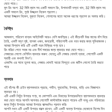
যেতে পারে।
মূল রিং অংশ: 32 মিমি ব্যাস সহ একটি সমতল রিং, উপাদানটি দস্তা খাদ, 32 মিমি ব্যাস সহ
একটি সমতল রিং, পৃষ্ঠে উজ্জ্বল নিকেল প্রলেপ।
আমরা উজ্জ্বল নিকেল, মুক্তা নিকেল, গোলাপের মতো অনেক ধরণের প্রলেপ রং অফার করি।
বৈশিষ্ট্য
আজকাল, পরিবেশ বান্ধব আইটেমটি আরও বেশি জনপ্রিয়। এই কীচেনটি উচ্চ মানের বাঁশ দিয়ে
তৈরি, একটি মসৃণ পৃষ্ঠ, হালকা ওজন, জলরোধী, শক্তিশালী এবং বহন করার জন্য সুবিধাজনক।
আমরা বিশ্বাস করি এটি একটি গরম বিক্রির পণ্য হবে।
রিং মরিচা পেতে সহজ নয় এবং দীর্ঘ সময়ের জন্য ব্যবহার করা যেতে পারে।
লেজারের লোগো বেশিদিন ব্যবহার করুন: যেহেতু এটি লেজার খোদাই দ্বারা, লোগোটি একটি
স্থায়ী এবং কখনই বিবর্ণ।
এমবসিং এর সাথে তুলনা করে, লেজার খোদাই আরো বিস্তৃত এবং জটিল লোগো তৈরি করতে
পারে
ব্যবহার
এই বাঁশের কী চেইন ব্যাপকভাবে প্রচার, পর্যটন, স্যুভেনির, উপহার, বাড়ি এবং বিজ্ঞাপনে
ব্যবহৃত হয়।
এটি একটি নিখুঁত উপহার পণ্য, যা কোম্পানি এবং বিবাহের উপহারগুলিতে ব্যাপকভাবে ব্যবহার
করা যেতে পারে৷ আপনি আপনার লোগোটি কাস্টমাইজ করতে পারেন৷ এটি বন্ধু এবং পরিবারের
জন্য নিখুঁত উপহার৷ আমরা উপহার বাক্সগুলিও প্রদান করি৷
আপনি যখন এটি একটি উপহার বাক্সে রাখেন, এটি একটি অনন্য উপহার৷ যেকোনো বিশেষ দিন