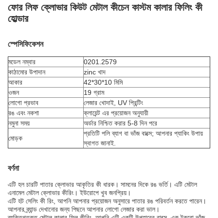
ফোর লিফ ক্লোভার কিউট মেটাল কীচেন কাস্টম কালার ফিলিং কী
হোল্ডার
স্পেসিফিকেশন
মডেল নম্বার
0201.2579
কাঠামোর উপাদান
z
inc খাদ
আকার
42*30*10 মিমি
ওজন
19 গ্রাম
লোগো প্রভাব
লেজার খোদাই, UV প্রিন্টিং
রঙ এবং নকশা
ক্লায়েন্ট এর প্রয়োজন অনুযায়ী
নমুনা সময়
অর্ডার নিশ্চিত করার 5-8 দিন পরে
প্রতিটি পলি ব্যাগ বা ভাঁজ বাক্সে; আপনার প্যাকিং উপায়
মোড়ক
স্বাগত জানাই.
বর্ণনা
এটি হল চারটি পাতার ক্লোভার আকৃতির কী ধারক। সামনের দিকে রঙ ভর্তি। এটি মেটাল
এনামেল মেটাল ক্লোভার কীরিং। ইউরোপে খুব জনপ্রিয়।
এটি হট সেলিং কী রিং, আপনি আপনার প্রয়োজন অনুসারে পাতার রঙ পরিবর্তন করতে পারেন।
আপনার ব্র্যান্ড দেখানোর জন্য পিছনে আপনার লোগো লেজার করা ভাল।
ব্যক্তিগতকৃত মেটাল কালার ফিল কীরিং, আপনি এটি একটি উপহারের বাক্সে, এক টুকরো ভাঁজ