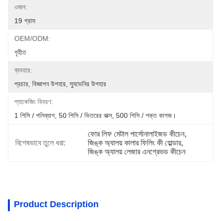
ওজন:
19 গ্রাম
OEM/ODM:
গৃহীত
ব্যবহার:
প্রচার, বিজ্ঞাপন উপহার, স্যুভেনির উপহার
প্যাকেজিং বিবরণ:
1 পিসি / পলিব্যাগ, 50 পিসি / ভিতরের বাক্স, 500 পিসি / শক্ত কাগজ।
ফোর লিফ মেটাল পার্সোনালাইজড কীচেন
, 
বিশেষভাবে তুলে ধরা:
জিঙ্ক অ্যালয় কালার ফিলিং কী হোল্ডার
, 
জিঙ্ক অ্যালয় লেজার এনগ্রেভড কীচেন
Product Description