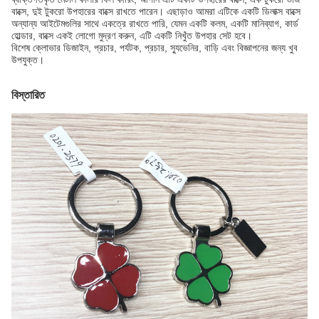
বাক্সে, দুই টুকরো উপহারের বাক্সে রাখতে পারেন। এছাড়াও আমরা এটিকে একটি ডিলাক্স বাক্সে
অন্যান্য আইটেমগুলির সাথে একত্রে রাখতে পারি, যেমন একটি কলম, একটি মানিব্যাগ, কার্ড
হোল্ডার, বাক্সে একই লোগো মুদ্রণ করুন, এটি একটি নিখুঁত উপহার সেট হবে।
বিশেষ ক্লোভার ডিজাইন, প্রচার, পর্যটক, প্রচার, স্যুভেনির, বাড়ি এবং বিজ্ঞাপনের জন্য খুব
উপযুক্ত।
বিস্তারিত