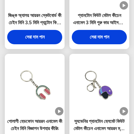
জিঙ্ক অ্যালয় আয়রন স্কেটবোর্ড কী
প্যানটোন কিউট মেটাল কীচেন
চেইন মিনি 3.5 মিমি প্যান্টোন কিউট
এনামেল 3 মিমি পুরু কার আইসক্রিম
স্যুভেনির উপহার
কীচেন জিঙ্ক অ্যালয়
সেরা দাম পান
সেরা দাম পান
গোলাপী হেডফোন আয়রন এনামেল কী
স্যুভেনির প্যানটোন হেলমেট কিউট
চেইন মিনি বিজ্ঞাপন উপহার কীরিং
মেটাল কীচেন এনামেল আয়রন ম্যান