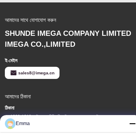
আমাদের সাথে যোগাযোগ করুন
SHUNDE IMEGA COMPANY LIMITED
IMEGA CO.,LIMITED
ই-মেইল
sales8@imega.cn
আমাদের ঠিকানা
ঠিকানা
রুম 1209-1210, হাই জুন দা বিল্ডিং বি, গুইঝো দা দাও ঝং, রোংগুই, শুন্ডে, ফোশান,
গুয়াংডং, চীন
Emma
টেল