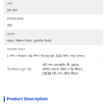
ওজন:
24 গ্রাম
OEM/ODM:
গৃহীত
ব্যবহার:
প্রচার, বিজ্ঞাপন উপহার, স্যুভেনির উপহার
প্যাকেজিং বিবরণ:
1 পিসি / পলিব্যাগ, 50 পিসি / ভিতরের বাক্স, 500 পিসি / শক্ত কাগজ।
হার্ট শেপ এনগ্রেভিং কী হোল্ডার
, 
বিশেষভাবে তুলে ধরা:
কাস্টম লোগো মেটাল ও রিং কীচেন
, 
OEM হার্ট শেপ মেটাল কীচেন
Product Description