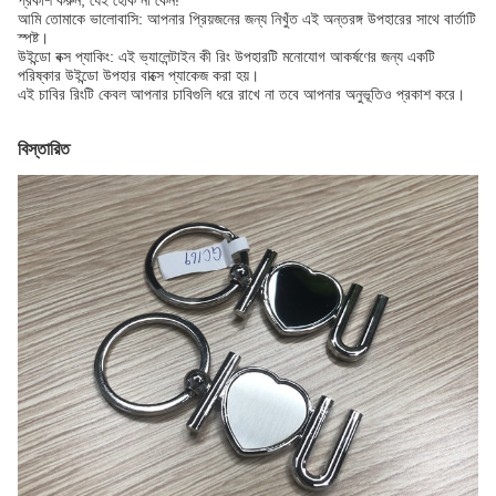
প্রকাশ করুন, যেই হোক না কেন!
আমি তোমাকে ভালোবাসি: আপনার প্রিয়জনের জন্য নিখুঁত এই অন্তরঙ্গ উপহারের সাথে বার্তাটি
স্পষ্ট।
উইন্ডো বক্স প্যাকিং: এই ভ্যালেন্টাইন কী রিং উপহারটি মনোযোগ আকর্ষণের জন্য একটি
পরিষ্কার উইন্ডো উপহার বাক্সে প্যাকেজ করা হয়।
এই চাবির রিংটি কেবল আপনার চাবিগুলি ধরে রাখে না তবে আপনার অনুভূতিও প্রকাশ করে।
বিস্তারিত