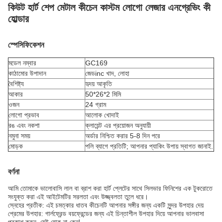
কিউট হার্ট শেপ মেটাল কীচেন কাস্টম লোগো লেজার এনগ্রেভিং কী
হোল্ডার
স্পেসিফিকেশন
মডেল নম্বার
GC169
কাঠামোর উপাদান
জেড
inc খাদ, লোহা
বৈশিষ্ট্য
হৃদয় আকৃতি
আকার
50*26*2 মিমি
ওজন
24 গ্রাম
লোগো প্রভাব
আলোক খোদাই
রঙ এবং নকশা
ক্লায়েন্ট এর প্রয়োজন অনুযায়ী
নমুনা সময়
অর্ডার নিশ্চিত করার 5-8 দিন পরে
মোড়ক
পলি ব্যাগে প্রতিটি; আপনার প্যাকিং উপায় স্বাগত জানাই.
বর্ণনা
আমি তোমাকে ভালোবাসি লাল বা ব্রাশ করা হার্ট প্লেটের সাথে সিলভার ফিনিশের এক টুকরোতে
সংযুক্ত করা এই আইটেমটির সরলতা এবং উজ্জ্বলতা তুলে ধরে।
স্নেহের প্রতীক: এই চমত্কার ধাতব কীচেনটি আপনার সঙ্গীর জন্য একটি সুন্দর উপহার দেয়
প্রেমের উপহার: গার্লফ্রেন্ড বয়ফ্রেন্ডের জন্য এই চিন্তাশীল উপহার দিয়ে আপনার ভালবাসা