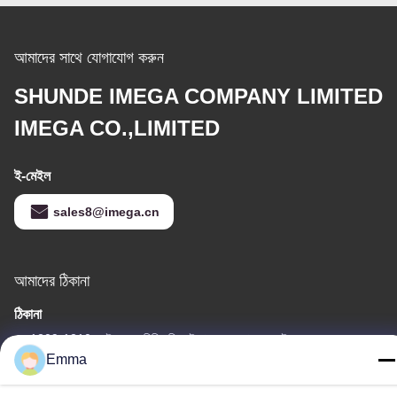
আমাদের সাথে যোগাযোগ করুন
SHUNDE IMEGA COMPANY LIMITED
IMEGA CO.,LIMITED
ই-মেইল
sales8@imega.cn
আমাদের ঠিকানা
ঠিকানা
রুম 1209-1210, হাই জুন দা বিল্ডিং বি, গুইঝো দা দাও ঝং, রোংগুই, শুন্ডে, ফোশান,
গুয়াংডং, চীন
Emma
টেল