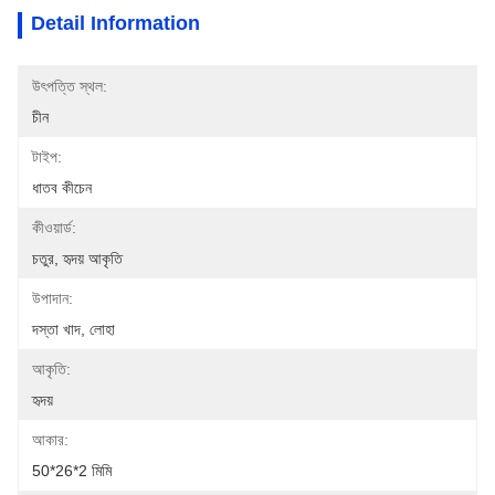
Detail Information
উৎপত্তি স্থল:
চীন
টাইপ:
ধাতব কীচেন
কীওয়ার্ড:
চতুর, হৃদয় আকৃতি
উপাদান:
দস্তা খাদ, লোহা
আকৃতি:
হৃদয়
আকার:
50*26*2 মিমি