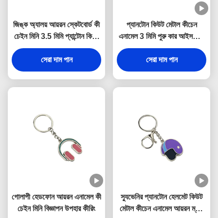
জিঙ্ক অ্যালয় আয়রন স্কেটবোর্ড কী
প্যানটোন কিউট মেটাল কীচেন
চেইন মিনি 3.5 মিমি প্যান্টোন কিউট
এনামেল 3 মিমি পুরু কার আইসক্রিম
স্যুভেনির উপহার
কীচেন জিঙ্ক অ্যালয়
সেরা দাম পান
সেরা দাম পান
গোলাপী হেডফোন আয়রন এনামেল কী
স্যুভেনির প্যানটোন হেলমেট কিউট
চেইন মিনি বিজ্ঞাপন উপহার কীরিং
মেটাল কীচেন এনামেল আয়রন ম্যান