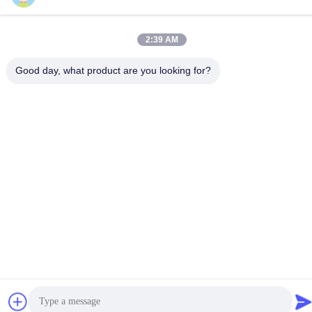
টেল
86-15816904632
2:39 AM
Good day, what product are you looking for?
গোপনীয়তা নীতি
|
সাইট ম্যাপ
চীন ভালো মানের মেটাল কীচেন হোল্ডার সরবরাহকারী। কপিরাইট © -2026 SHUNDE
IMEGA COMPANY LIMITED IMEGA CO.,LIMITED সমস্ত অধিকার
সংরক্ষিত।