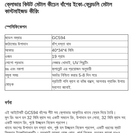
ক্লোভার কিউট মেটাল কীচেন বাঁশের ইকো-ফ্রেন্ডলি মেটাল
কাস্টমাইজড কীরিং
স্পেসিফিকেশন
মডেল নম্বার
GC594
কাঠামোর উপাদান
বাঁশ,
দস্তা খাদ
আকার
40*34*4 মিমি
ওজন
19 গ্রাম
লোগো প্রভাব
লেজার খোদাই, UV প্রিন্টিং
রঙ এবং নকশা
ক্লায়েন্ট এর প্রয়োজন অনুযায়ী
নমুনা সময়
অর্ডার নিশ্চিত করার 5-8 দিন পরে
প্রতিটি পলি ব্যাগ বা ভাঁজ বাক্সে; আপনার প্যাকিং উপায়
মোড়ক
স্বাগত জানাই.
বর্ণনা
এই আইটেমটি GC594 বাঁশের শীট সহ ক্লোভার আকৃতির ধাতব ফ্রেম দিয়ে তৈরি।
মূল রিং অংশ হল 32 মিমি ব্যাস সহ একটি সমতল রিং, উপাদান হল লোহা, 32 মিমি ব্যাস সহ
একটি সমতল রিং, পৃষ্ঠে উজ্জ্বল নিকেল প্রলেপ।
ধাতব অংশের উপাদান হল দস্তা খাদ, পৃষ্ঠ হল উজ্জ্বল নিকেল প্রলেপ, একটি ধরনের ম্যাট
সিলভার ইলেক্ট্রোপ্লেটিং। অবশ্যই আমরা রোজ গোল্ড, পার্ল নিকেল, বন্দুকের কালো রঙের