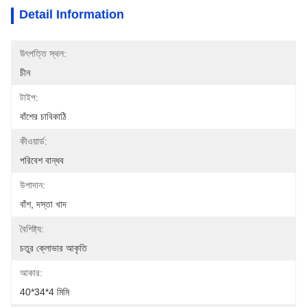
Detail Information
উৎপত্তি স্থল:
চীন
টাইপ:
বাঁশের চাবিকাঠি
কীওয়ার্ড:
পরিবেশ বান্ধব
উপাদান:
বাঁশ, দস্তা খাদ
বৈশিষ্ট্য:
চতুর ক্লোভার আকৃতি
আকার:
40*34*4 মিমি