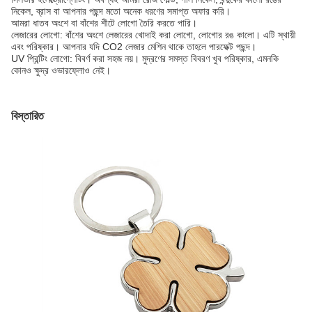
নিকেল, ব্রাস বা আপনার পছন্দ মতো অনেক ধরণের সমাপ্ত অফার করি।
আমরা ধাতব অংশে বা বাঁশের শীটে লোগো তৈরি করতে পারি।
লেজারের লোগো: বাঁশের অংশে লেজারের খোদাই করা লোগো, লোগোর রঙ কালো। এটি স্থায়ী
এবং পরিষ্কার। আপনার যদি CO2 লেজার মেশিন থাকে তাহলে পারফেক্ট পছন্দ।
UV প্রিন্টিং লোগো: বিবর্ণ করা সহজ নয়। মুদ্রণের সমস্ত বিবরণ খুব পরিষ্কার, এমনকি
কোনও ক্ষুদ্র ওভারফ্লোও নেই।
বিস্তারিত