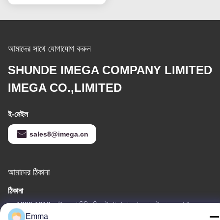
আমাদের সাথে যোগাযোগ করুন
SHUNDE IMEGA COMPANY LIMITED
IMEGA CO.,LIMITED
ই-মেইল
sales8@imega.cn
আমাদের ঠিকানা
ঠিকানা
রুম 1209-1210, হাই জুন দা বিল্ডিং বি, গুইঝো দা দাও ঝং, রোংগুই, শুন্ডে, ফোশান,
গুয়াংডং, চীন
Emma