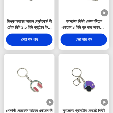
জিঙ্ক অ্যালয় আয়রন স্কেটবোর্ড কী
প্যানটোন কিউট মেটাল কীচেন
চেইন মিনি 3.5 মিমি প্যান্টোন কিউট
এনামেল 3 মিমি পুরু কার আইসক্রিম
স্যুভেনির উপহার
কীচেন জিঙ্ক অ্যালয়
সেরা দাম পান
সেরা দাম পান
গোলাপী হেডফোন আয়রন এনামেল কী
স্যুভেনির প্যানটোন হেলমেট কিউট