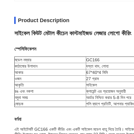
Product Description
সাইকেল কিউট মেটাল কীচেন কাস্টমাইজড লেজার লোগো কীরিং
স্পেসিফিকেশন
মডেল নম্বার
GC166
কাঠামোর উপাদান
দস্তা খাদ, লোহা
আকার
67*40*4 মিমি
ওজন
27 গ্রাম
আকৃতি
সাইকেল
রঙ এবং নকশা
ক্লায়েন্ট এর প্রয়োজন অনুযায়ী
নমুনা সময়
অর্ডার নিশ্চিত করার 5-8 দিন পরে
মোড়ক
পলি ব্যাগে প্রতিটি, আপনার প্যাকি
বর্ণনা
এই আইটেমটি GC166 একটি কীরিং এবং একটি সাইকেল মডেল ধাতু দিয়ে তৈরি। সাইকেলের