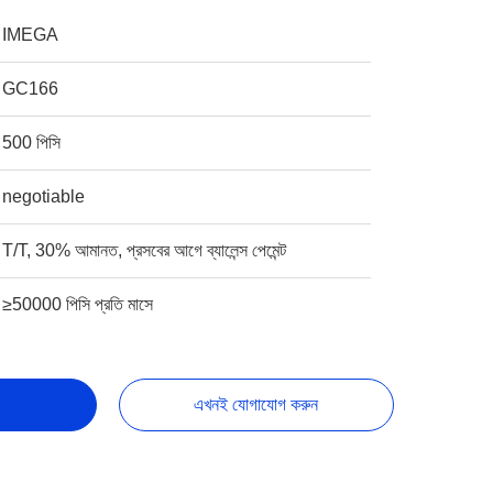
IMEGA
GC166
500 পিসি
negotiable
T/T, 30% আমানত, প্রসবের আগে ব্যালেন্স পেমেন্ট
≥50000 পিসি প্রতি মাসে
এখনই যোগাযোগ করুন