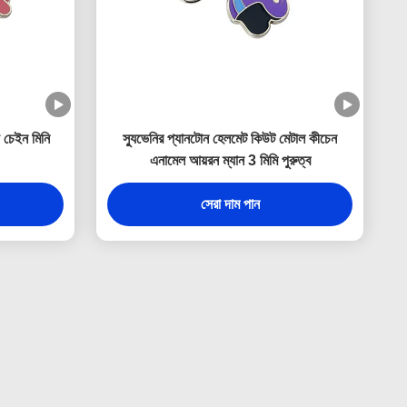
চেইন মিনি
স্যুভেনির প্যানটোন হেলমেট কিউট মেটাল কীচেন
এনামেল আয়রন ম্যান 3 মিমি পুরুত্ব
সেরা দাম পান