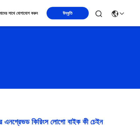
উদ্ধৃতি
াদের সাথে যোগাযোগ করুন
র এনগ্রেভড কিরিংস লোগো বাইক কী চেইন