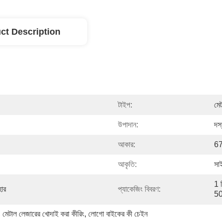
ct Description
টাইপ:
মে
উপাদান:
দস
আকার:
67
আকৃতি:
সা
1 প
হার
প্যাকেজিং বিবরণ:
50
, 
মেটাল লেজারের খোদাই করা কীরিং
, 
লোগো বাইকের কী চেইন