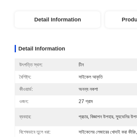
Detail Information
Produ
Detail Information
উৎপত্তি স্থল:
চীন
বৈশিষ্ট্য:
সাইকেল আকৃতি
কীওয়ার্ড:
অনন্য নকশা
ওজন:
27 গ্রাম
ব্যবহার:
প্রচার, বিজ্ঞাপন উপহার, স্যুভেনির উপ
বিশেষভাবে তুলে ধরা:
সাইকেলের লেজারের খোদাই করা কীরিং