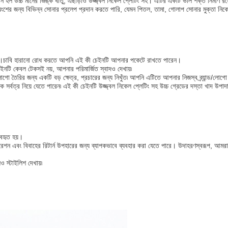
হল উচ্চ মানের জিঙ্ক ধাতু, এছাড়াও উজ্জ্বল নিকেল প্লেটিং সহ। এটির একটি ভাল শক্ত নির্মাণ রয়েছ
শের জন্য বিভিন্ন সোনার প্রলেপ প্রদান করতে পারি, যেমন পিতল, তামা, গোলাপ সোনার মুক্তা নিকেল
সহজ।চাবি হারানো রোধ করতে আপনি এই কী চেইনটি আপনার পকেটে রাখতে পারেন।
েইনটি কেবল টেকসই নয়, আপনার পরিমার্জিত স্বাদও দেখায়৷
গো তৈরির জন্য একটি বড় ক্ষেত্র, প্রচারের জন্য নিখুঁত৷ আপনি এটিতে আপনার নিজস্ব ব্র্যান্ড/লোগো
র্বত্র নিয়ে যেতে পারেন৷ এই কী চেইনটি উজ্জ্বল নিকেল প্লেটিং সহ উচ্চ গ্রেডের দস্তা খাদ উপাদান 
যবহৃত হয়।
েশন এবং বিবাহের রিটার্ন উপহারের জন্য ব্যাপকভাবে ব্যবহার করা যেতে পারে। উদাহরণস্বরূপ, আমর
 স্টাইলিশ দেখায়৷