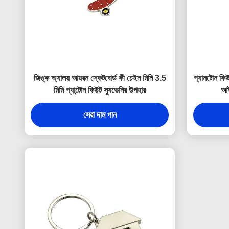
জিঙ্ক অ্যালয় আয়রন স্কেটবোর্ড কী চেইন মিনি 3.5
প্যানটোন কিউ
মিমি প্যান্টোন কিউট স্যুভেনির উপহার
আই
সেরা দাম পান