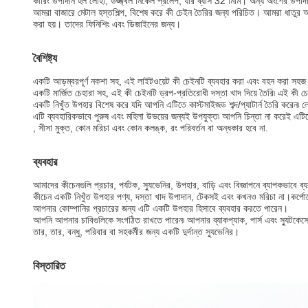
কীরিং উপাদান হল লোহা, উজ্জ্বল নিকেল প্রলেপ, যার ব্যাস 32 মিমি। অন্য অংশের উপাদান 
আমরা বাজারে মেটাল হস্তশিল্প, বিশেষ করে কী চেইন তৈরির জন্য পরিচিত। আমরা ধাতুর অং
করা হয়। তাদের ফিনিশিং এবং ডিজাইনের জন্য।
বৈশিষ্ট্য
একটি আড়ম্বরপূর্ণ নকশা সহ, এই লাইটওয়েট কী চেইনটি ব্যবহার করা এবং বহন করা 
একটি মার্জিত চেহারা সহ, এই কী চেইনটি ড্রপ-প্রতিরোধী দস্তা খাদ দিয়ে তৈরি৷ এই কী চ
একটি নিখুঁত উপহার বিশেষ করে যদি আপনি এটিতে কাস্টমাইজড শব্দ/প্যাটার্ন তৈরি করেন৷ লো
এটি ব্যবহারিকভাবে পুরুষ এবং মহিলা উভয়ের জন্যই উপযুক্ত৷ আপনি চিন্তা না করেই এটিকে স
, সীসা মুক্ত, কোন মরিচা এবং কোন কলঙ্ক, রং পরিবর্তন বা অন্ধকার হবে না.
ব্যবহার
আমাদের কীচেনগুলি প্রচার, পর্যটক, স্যুভেনির, উপহার, বাড়ি এবং বিজ্ঞাপনে ব্যাপকভাবে ব্
কীচেন একটি নিখুঁত উপহার পণ্য, দস্তা খাদ উপাদান, টেকসই এবং কখনও মরিচা না।কর্পোর
আপনার কোম্পানির প্রচারের জন্য এটি একটি উপহার হিসাবে ব্যবহার করতে পারেন।
আপনি আপনার চাবিগুলিকে সংগঠিত রাখতে পারেন৷ আপনার ব্যাকপ্যাক, পার্স এবং স্যুটকেসেও
তার, তার, বন্ধু, পরিবার বা সহকর্মীর জন্য একটি দুর্দান্ত স্যুভেনির।
বিস্তারিত