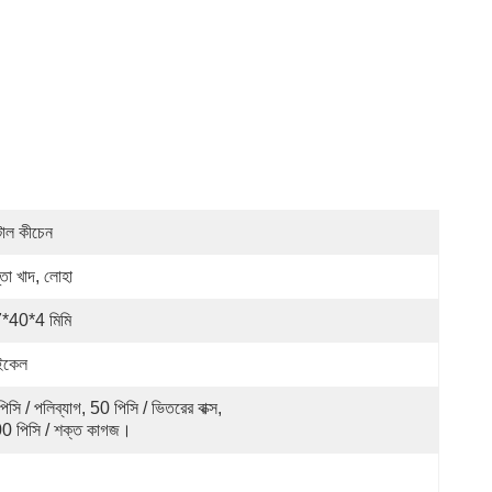
টাল কীচেন
্তা খাদ, লোহা
*40*4 মিমি
ইকেল
িসি / পলিব্যাগ, 50 পিসি / ভিতরের বাক্স, 
0 পিসি / শক্ত কাগজ।