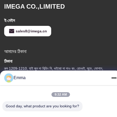
IMEGA CO.,LIMITED
ই-মেইল
sales8@imega.cn
আমাদের ঠিকানা
ঠিকানা
রুম 1209-1210, হাই জুন দা বিল্ডিং বি, গুইঝো দা দাও ঝং, রোংগুই, শুন্ডে, ফোশান,
গুয়াংডং, চীন
Emma
টেল
86-15816904632
9:32 AM
Good day, what product are you looking for?