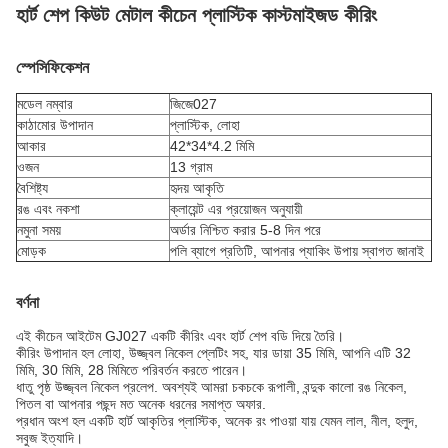
হার্ট শেপ কিউট মেটাল কীচেন প্লাস্টিক কাস্টমাইজড কীরিং
স্পেসিফিকেশন
মডেল নম্বার
জিজে027
কাঠামোর উপাদান
প্লাস্টিক, লোহা
আকার
42*34*4.2 মিমি
ওজন
13 গ্রাম
বৈশিষ্ট্য
হৃদয় আকৃতি
রঙ এবং নকশা
ক্লায়েন্ট এর প্রয়োজন অনুযায়ী
নমুনা সময়
অর্ডার নিশ্চিত করার 5-8 দিন পরে
মোড়ক
পলি ব্যাগে প্রতিটি, আপনার প্যাকিং উপায় স্বাগত জানাই
বর্ণনা
এই কীচেন আইটেম GJ027 একটি কীরিং এবং হার্ট শেপ বডি দিয়ে তৈরি।
কীরিং উপাদান হল লোহা, উজ্জ্বল নিকেল প্লেটিং সহ, যার ডায়া 35 মিমি, আপনি এটি 32
মিমি, 30 মিমি, 28 মিমিতে পরিবর্তন করতে পারেন।
ধাতু পৃষ্ঠ উজ্জ্বল নিকেল প্রলেপ. অবশ্যই আমরা চকচকে রূপালী, বন্দুক কালো রঙ নিকেল,
পিতল বা আপনার পছন্দ মত অনেক ধরনের সমাপ্ত অফার.
প্রধান অংশ হল একটি হার্ট আকৃতির প্লাস্টিক, অনেক রং পাওয়া যায় যেমন লাল, নীল, হলুদ,
সবুজ ইত্যাদি।