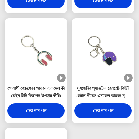
সেরা দাম পান
সেরা দাম পান
গোলাপী হেডফোন আয়রন এনামেল কী
স্যুভেনির প্যানটোন হেলমেট কিউট
চেইন মিনি বিজ্ঞাপন উপহার কীরিং
মেটাল কীচেন এনামেল আয়রন ম্যান
3 মিমি পুরুত্ব
সেরা দাম পান
সেরা দাম পান