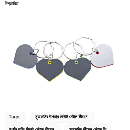
বিস্তারিত
Tags:
স্যুভেনির উপহার কিউট মেটাল কীচেন
ইপক্সি ডমিং কিউট মেটাল কীচেন
স্যুভেনির কীচেন মেটাল রিং