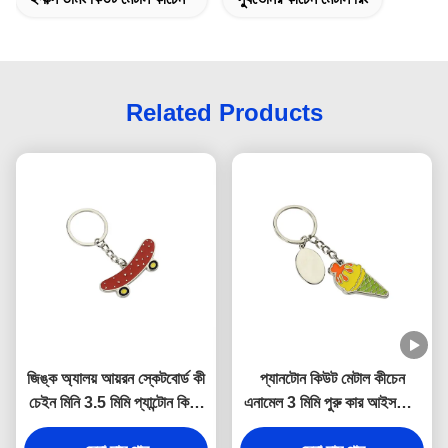
Related Products
জিঙ্ক অ্যালয় আয়রন স্কেটবোর্ড কী
প্যানটোন কিউট মেটাল কীচেন
চেইন মিনি 3.5 মিমি প্যান্টোন কিউট
এনামেল 3 মিমি পুরু কার আইসক্রিম
স্যুভেনির উপহার
কীচেন জিঙ্ক অ্যালয়