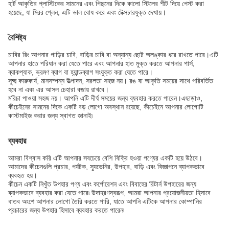
হার্ট আকৃতির প্লাস্টিকের সামনের এবং পিছনের দিকে কালো স্টিলের শীট দিয়ে পেস্ট করা
হয়েছে, যা মিরর প্লেন, এটি ভাল বোধ করে এবং টেক্সচারযুক্ত দেখায়।
বৈশিষ্ট্য
চাবির রিং আপনার গাড়ির চাবি, বাড়ির চাবি বা অন্যান্য ছোট অলঙ্কার ধরে রাখতে পারে।এটি
আপনার হাতে পরিধান করা যেতে পারে এবং আপনার হাত মুক্ত করতে আপনার পার্স,
ব্যাকপ্যাক, ভ্রমণ ব্যাগ বা হ্যান্ডব্যাগ সংযুক্ত করা যেতে পারে।
সূক্ষ্ম কারুকার্য, মানসম্পন্ন উত্পাদন, সরলতা সহজ নয়। রঙ বা আকৃতি সময়ের সাথে পরিবর্তিত
হবে না এবং এর আসল চেহারা বজায় রাখবে।
মরিচা পাওয়া সহজ নয়। আপনি এটি দীর্ঘ সময়ের জন্য ব্যবহার করতে পারেন।এছাড়াও,
কীচেইনের সামনের দিকে একটি বড় লোগো অবস্থান রয়েছে, কীচেইনে আপনার লোগোটি
কাস্টমাইজ করার জন্য স্বাগত জানাই৷
ব্যবহার
আমরা বিশ্বাস করি এটি আপনার সবচেয়ে বেশি বিক্রি হওয়া পণ্যের একটি হয়ে উঠবে।
আমাদের কীচেনগুলি প্রচার, পর্যটক, স্যুভেনির, উপহার, বাড়ি এবং বিজ্ঞাপনে ব্যাপকভাবে
ব্যবহৃত হয়।
কীচেন একটি নিখুঁত উপহার পণ্য এবং কর্পোরেশন এবং বিবাহের রিটার্ন উপহারের জন্য
ব্যাপকভাবে ব্যবহার করা যেতে পারে৷ উদাহরণস্বরূপ, আমরা আপনার প্রয়োজনীয়তা হিসাবে
ধাতব অংশে আপনার লোগো তৈরি করতে পারি, যাতে আপনি এটিকে আপনার কোম্পানির
প্রচারের জন্য উপহার হিসাবে ব্যবহার করতে পারেন৷