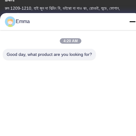
রুম 1209-1210, হাই জুন দা বিল্ডিং বি, গুইঝো দা দাও ঝং, রোংগুই, শুন্ডে, ফোশান,
গুয়াংডং, চীন
Emma
টেল
86-15816904632
4:20 AM
Good day, what product are you looking for?
গোপনীয়তা নীতি
|
সাইট ম্যাপ
চীন ভালো মানের মেটাল কীচেন হোল্ডার সরবরাহকারী। কপিরাইট © -2026 SHUNDE
IMEGA COMPANY LIMITED IMEGA CO.,LIMITED সমস্ত অধিকার
সংরক্ষিত।