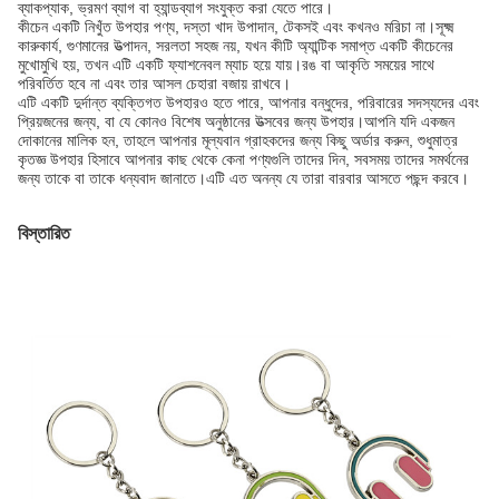
ব্যাকপ্যাক, ভ্রমণ ব্যাগ বা হ্যান্ডব্যাগ সংযুক্ত করা যেতে পারে।
কীচেন একটি নিখুঁত উপহার পণ্য, দস্তা খাদ উপাদান, টেকসই এবং কখনও মরিচা না।সূক্ষ্ম
কারুকার্য, গুণমানের উত্পাদন, সরলতা সহজ নয়, যখন কীটি অ্যান্টিক সমাপ্ত একটি কীচেনের
মুখোমুখি হয়, তখন এটি একটি ফ্যাশনেবল ম্যাচ হয়ে যায়।রঙ বা আকৃতি সময়ের সাথে
পরিবর্তিত হবে না এবং তার আসল চেহারা বজায় রাখবে।
এটি একটি দুর্দান্ত ব্যক্তিগত উপহারও হতে পারে, আপনার বন্ধুদের, পরিবারের সদস্যদের এবং
প্রিয়জনের জন্য, বা যে কোনও বিশেষ অনুষ্ঠানের উত্সবের জন্য উপহার।আপনি যদি একজন
দোকানের মালিক হন, তাহলে আপনার মূল্যবান গ্রাহকদের জন্য কিছু অর্ডার করুন, শুধুমাত্র
কৃতজ্ঞ উপহার হিসাবে আপনার কাছ থেকে কেনা পণ্যগুলি তাদের দিন, সবসময় তাদের সমর্থনের
জন্য তাকে বা তাকে ধন্যবাদ জানাতে।এটি এত অনন্য যে তারা বারবার আসতে পছন্দ করবে।
বিস্তারিত