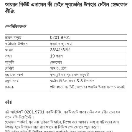
আয়রন কিউট এনামেল কী চেইন স্যুভেনির উপহার মেটাল হেডফোন
কীরিং
স্পেসিফিকেশন
মডেল নম্বার
0201.9701
কাঠামোর উপাদান
দস্তা খাদ, লোহা
আকার
38*41*3মিমি
ওজন
19 গ্রাম
আকৃতি
হেডফোন
বৈশিষ্ট্য
সঙ্গে রং তেল
রঙ এবং নকশা
ক্লায়েন্ট এর প্রয়োজন অনুযায়ী
নমুনা সময়
অর্ডার নিশ্চিত করার 5-8 দিন পরে
মোড়ক
পলি ব্যাগে প্রতিটি, আপনার প্যাকিং উপায় স্বাগত জানাই
বর্ণনা
এই আইটেমটি 0201.9701 একটি কীরিং, একটি ছোট ধাতব চেইন এবং রঙিন তেল সহ
ধাতব বডি দিয়ে তৈরি।
হেডফোন প্যাটার্ন, খুব এবং দুর্দান্ত ডিজাইন, বিশেষ করে আপনার বন্ধু বা পরিবারের জন্য
উপহার হতে উপযুক্ত যারা গান শুনতে বা ভিডিও গেম খেলতে পছন্দ করেন।