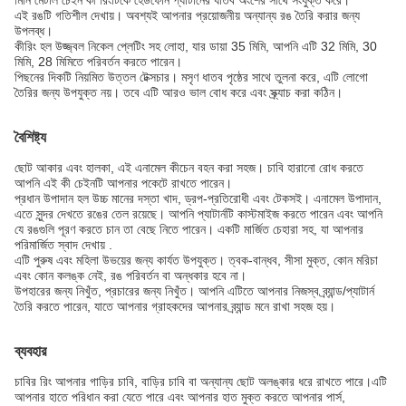
মিনি মেটাল চেইন কী রিংটিকে হেডফোন প্যাটার্নের ধাতব অংশের সাথে সংযুক্ত করে।
এই রঙটি গতিশীল দেখায়। অবশ্যই আপনার প্রয়োজনীয় অন্যান্য রঙ তৈরি করার জন্য
উপলব্ধ।
কীরিং হল উজ্জ্বল নিকেল প্লেটিং সহ লোহা, যার ডায়া 35 মিমি, আপনি এটি 32 মিমি, 30
মিমি, 28 মিমিতে পরিবর্তন করতে পারেন।
পিছনের দিকটি নিয়মিত উত্তল টেক্সচার। মসৃণ ধাতব পৃষ্ঠের সাথে তুলনা করে, এটি লোগো
তৈরির জন্য উপযুক্ত নয়। তবে এটি আরও ভাল বোধ করে এবং স্ক্র্যাচ করা কঠিন।
বৈশিষ্ট্য
ছোট আকার এবং হালকা, এই এনামেল কীচেন বহন করা সহজ। চাবি হারানো রোধ করতে
আপনি এই কী চেইনটি আপনার পকেটে রাখতে পারেন।
প্রধান উপাদান হল উচ্চ মানের দস্তা খাদ, ড্রপ-প্রতিরোধী এবং টেকসই। এনামেল উপাদান,
এতে সুন্দর দেখতে রঙের তেল রয়েছে। আপনি প্যাটার্নটি কাস্টমাইজ করতে পারেন এবং আপনি
যে রঙগুলি পূরণ করতে চান তা বেছে নিতে পারেন। একটি মার্জিত চেহারা সহ, যা আপনার
পরিমার্জিত স্বাদ দেখায় .
এটি পুরুষ এবং মহিলা উভয়ের জন্য কার্যত উপযুক্ত। ত্বক-বান্ধব, সীসা মুক্ত, কোন মরিচা
এবং কোন কলঙ্ক নেই, রঙ পরিবর্তন বা অন্ধকার হবে না।
উপহারের জন্য নিখুঁত, প্রচারের জন্য নিখুঁত। আপনি এটিতে আপনার নিজস্ব ব্র্যান্ড/প্যাটার্ন
তৈরি করতে পারেন, যাতে আপনার গ্রাহকদের আপনার ব্র্যান্ড মনে রাখা সহজ হয়।
ব্যবহার
চাবির রিং আপনার গাড়ির চাবি, বাড়ির চাবি বা অন্যান্য ছোট অলঙ্কার ধরে রাখতে পারে।এটি
আপনার হাতে পরিধান করা যেতে পারে এবং আপনার হাত মুক্ত করতে আপনার পার্স,