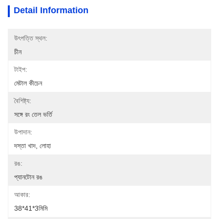
Detail Information
উৎপত্তি স্থল:
চীন
টাইপ:
মেটাল কীচেন
বৈশিষ্ট্য:
সঙ্গে রং তেল ভর্তি
উপাদান:
দস্তা খাদ, লোহা
রঙ:
প্যানটোন রঙ
আকার:
38*41*3মিমি