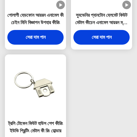
গোলাপী হেডফোন আয়রন এনামেল কী
স্যুভেনির প্যানটোন হেলমেট কিউট
চেইন মিনি বিজ্ঞাপন উপহার কীরিং
মেটাল কীচেন এনামেল আয়রন ম্যান
3 মিমি পুরুত্ব
সেরা দাম পান
সেরা দাম পান
ট্রলি টোকেন কিউট হাউস শেপ কীরিং
ইউভি প্রিন্টিং মেটাল কী রিং হোল্ডার