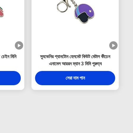
চেইন মিনি
স্যুভেনির প্যানটোন হেলমেট কিউট মেটাল কীচেন
এনামেল আয়রন ম্যান 3 মিমি পুরুত্ব
সেরা দাম পান