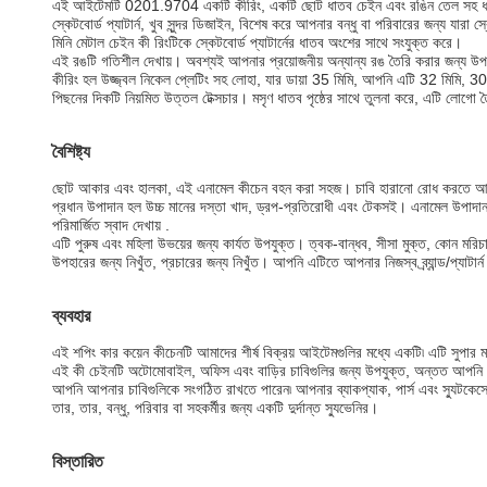
এই আইটেমটি 0201.9704 একটি কীরিং, একটি ছোট ধাতব চেইন এবং রঙিন তেল সহ ধাত
স্কেটবোর্ড প্যাটার্ন, খুব সুন্দর ডিজাইন, বিশেষ করে আপনার বন্ধু বা পরিবারের জন্য যার
মিনি মেটাল চেইন কী রিংটিকে স্কেটবোর্ড প্যাটার্নের ধাতব অংশের সাথে সংযুক্ত করে।
এই রঙটি গতিশীল দেখায়। অবশ্যই আপনার প্রয়োজনীয় অন্যান্য রঙ তৈরি করার জন্য উ
কীরিং হল উজ্জ্বল নিকেল প্লেটিং সহ লোহা, যার ডায়া 35 মিমি, আপনি এটি 32 মিমি, 3
পিছনের দিকটি নিয়মিত উত্তল টেক্সচার। মসৃণ ধাতব পৃষ্ঠের সাথে তুলনা করে, এটি লোগো
বৈশিষ্ট্য
ছোট আকার এবং হালকা, এই এনামেল কীচেন বহন করা সহজ। চাবি হারানো রোধ করতে আ
প্রধান উপাদান হল উচ্চ মানের দস্তা খাদ, ড্রপ-প্রতিরোধী এবং টেকসই। এনামেল উপাদান
পরিমার্জিত স্বাদ দেখায় .
এটি পুরুষ এবং মহিলা উভয়ের জন্য কার্যত উপযুক্ত। ত্বক-বান্ধব, সীসা মুক্ত, কোন মর
উপহারের জন্য নিখুঁত, প্রচারের জন্য নিখুঁত। আপনি এটিতে আপনার নিজস্ব ব্র্যান্ড/প্যাটা
ব্যবহার
এই শপিং কার কয়েন কীচেনটি আমাদের শীর্ষ বিক্রয় আইটেমগুলির মধ্যে একটি৷ এটি সুপার মার্
এই কী চেইনটি অটোমোবাইল, অফিস এবং বাড়ির চাবিগুলির জন্য উপযুক্ত, অন্তত আপনি 
আপনি আপনার চাবিগুলিকে সংগঠিত রাখতে পারেন৷ আপনার ব্যাকপ্যাক, পার্স এবং স্যুটকেসেও
তার, তার, বন্ধু, পরিবার বা সহকর্মীর জন্য একটি দুর্দান্ত স্যুভেনির।
বিস্তারিত