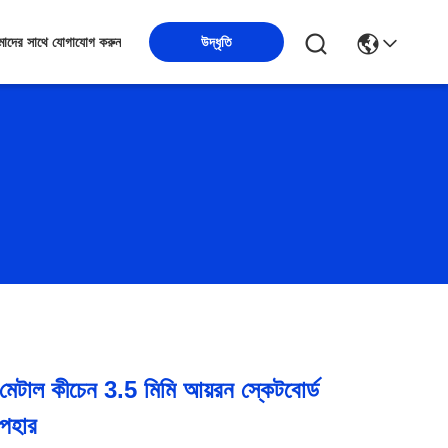
উদ্ধৃতি
াদের সাথে যোগাযোগ করুন
 মেটাল কীচেন 3.5 মিমি আয়রন স্কেটবোর্ড
উপহার