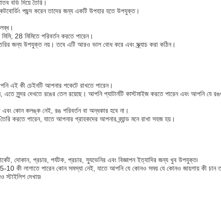
ব বডি দিয়ে তৈরি।
া স্কেটবোর্ডিং পছন্দ করেন তাদের জন্য একটি উপহার হতে উপযুক্ত।
পলব্ধ।
0 মিমি, 28 মিমিতে পরিবর্তন করতে পারেন।
 তৈরির জন্য উপযুক্ত নয়। তবে এটি আরও ভাল বোধ করে এবং স্ক্র্যাচ করা কঠিন।
পনি এই কী চেইনটি আপনার পকেটে রাখতে পারেন।
, এতে সুন্দর দেখতে রঙের তেল রয়েছে। আপনি প্যাটার্নটি কাস্টমাইজ করতে পারেন এবং আপনি যে রঙ
িচা এবং কোন কলঙ্ক নেই, রঙ পরিবর্তন বা অন্ধকার হবে না।
র্ন তৈরি করতে পারেন, যাতে আপনার গ্রাহকদের আপনার ব্র্যান্ড মনে রাখা সহজ হয়।
কেট, দোকান, প্রচার, পর্যটক, প্রচার, স্যুভেনির এবং বিজ্ঞাপন ইত্যাদির জন্য খুব উপযুক্ত৷
5-10 কী লাগাতে পারেন কোন সমস্যা নেই, যাতে আপনি যে কোনও সময় যে কোনও জায়গায় কী চান 
 স্টাইলিশ দেখায়৷