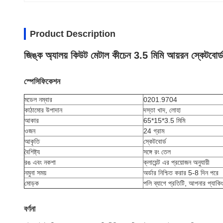
Product Description
জিঙ্ক অ্যালয় কিউট মেটাল কীচেন 3.5 মিমি আয়রন স্কেটবোর্ড
স্পেসিফিকেশন
মডেল নম্বার
0201.9704
কাঠামোর উপাদান
দস্তা খাদ, লোহা
আকার
65*15*3.5 মিমি
ওজন
24 গ্রাম
আকৃতি
স্কেটবোর্ড
বৈশিষ্ট্য
সঙ্গে রং তেল
রঙ এবং নকশা
ক্লায়েন্ট এর প্রয়োজন অনুযায়ী
নমুনা সময়
অর্ডার নিশ্চিত করার 5-8 দিন পরে
মোড়ক
পলি ব্যাগে প্রতিটি, আপনার প্যাকি
বর্ণনা