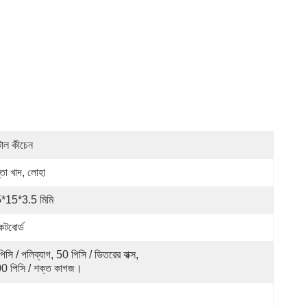
টাল কীচেন
্তা খাদ, লোহা
*15*3.5 মিমি
েটবোর্ড
িসি / পলিব্যাগ, 50 পিসি / ভিতরের বাক্স, 
0 পিসি / শক্ত কাগজ।