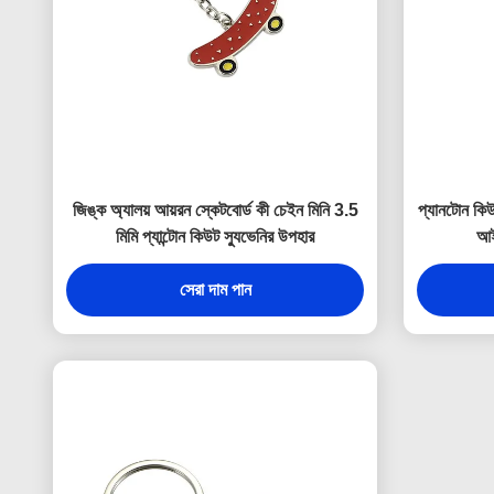
জিঙ্ক অ্যালয় আয়রন স্কেটবোর্ড কী চেইন মিনি 3.5
প্যানটোন কিউ
মিমি প্যান্টোন কিউট স্যুভেনির উপহার
আই
সেরা দাম পান