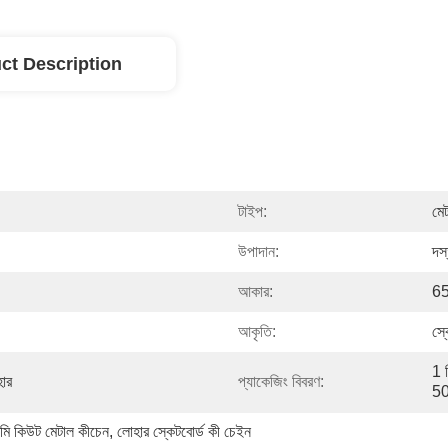
ct Description
টাইপ:
মে
উপাদান:
দস
আকার:
65
আকৃতি:
স্ক
1 প
হার
প্যাকেজিং বিবরণ:
50
মি কিউট মেটাল কীচেন
, 
লোহার স্কেটবোর্ড কী চেইন