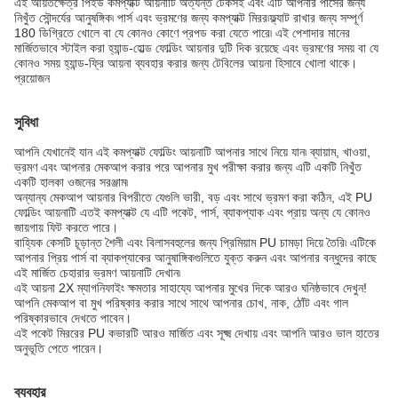
এই আয়তক্ষেত্র পিইউ কমপ্যাক্ট আয়নাটি অত্যন্ত টেকসই এবং এটি আপনার পার্সের জন্য
নিখুঁত সৌন্দর্যের আনুষঙ্গিক৷ পার্স এবং ভ্রমণের জন্য কমপ্যাক্ট মিরর৷ফ্ল্যাট রাখার জন্য সম্পূর্ণ
180 ডিগ্রিতে খোলে বা যে কোনও কোণে প্রপড করা যেতে পারে৷ এই পেশাদার মানের
মার্জিতভাবে স্টাইল করা হ্যান্ড-হোল্ড ফোল্ডিং আয়নার দুটি দিক রয়েছে এবং ভ্রমণের সময় বা যে
কোনও সময় হ্যান্ড-ফ্রি আয়না ব্যবহার করার জন্য টেবিলের আয়না হিসাবে খোলা থাকে।
প্রয়োজন
সুবিধা
আপনি যেখানেই যান এই কমপ্যাক্ট ফোল্ডিং আয়নাটি আপনার সাথে নিয়ে যান৷ ব্যায়াম, খাওয়া,
ভ্রমণ এবং আপনার মেকআপ করার পরে আপনার মুখ পরীক্ষা করার জন্য এটি একটি নিখুঁত
একটি হালকা ওজনের সরঞ্জাম৷
অন্যান্য মেকআপ আয়নার বিপরীতে যেগুলি ভারী, বড় এবং সাথে ভ্রমণ করা কঠিন, এই PU
ফোল্ডিং আয়নাটি এতই কমপ্যাক্ট যে এটি পকেট, পার্স, ব্যাকপ্যাক এবং প্রায় অন্য যে কোনও
জায়গায় ফিট করতে পারে।
বাহ্যিক কেসটি চূড়ান্ত শৈলী এবং বিলাসবহুলের জন্য প্রিমিয়াম PU চামড়া দিয়ে তৈরি৷ এটিকে
আপনার প্রিয় পার্স বা ব্যাকপ্যাকের আনুষাঙ্গিকগুলিতে যুক্ত করুন এবং আপনার বন্ধুদের কাছে
এই মার্জিত চেহারার ভ্রমণ আয়নাটি দেখান৷
এই আয়না 2X ম্যাগনিফাইং ক্ষমতার সাহায্যে আপনার মুখের দিকে আরও ঘনিষ্ঠভাবে দেখুন!
আপনি মেকআপ বা মুখ পরিষ্কার করার সাথে সাথে আপনার চোখ, নাক, ঠোঁট এবং গাল
পরিষ্কারভাবে দেখতে পাবেন।
এই পকেট মিররের PU কভারটি আরও মার্জিত এবং সূক্ষ্ম দেখায় এবং আপনি আরও ভাল হাতের
অনুভূতি পেতে পারেন।
ব্যবহার