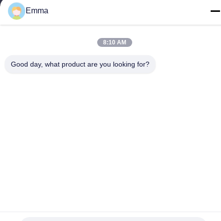
গুয়াংডং, চীন
Emma
টেল
86-15816904632
8:10 AM
Good day, what product are you looking for?
গোপনীয়তা নীতি
|
সাইট ম্যাপ
চীন ভালো মানের মেটাল কীচেন হোল্ডার সরবরাহকারী। কপিরাইট © -2026 SHUNDE
IMEGA COMPANY LIMITED IMEGA CO.,LIMITED সমস্ত অধিকার
সংরক্ষিত।