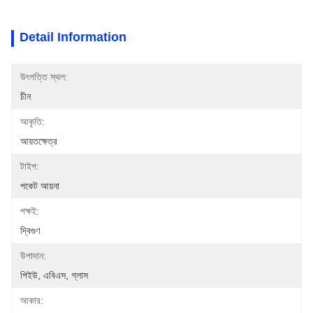
Detail Information
উৎপত্তি স্থল:
চীন
আকৃতি:
আয়তক্ষেত্র
টাইপ:
পকেট আয়না
পক্ষই:
দ্বিগুণ
উপাদান:
পিইউ, এবিএস, গ্লাস
আকার: