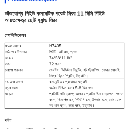
ভাঁজযোগ্য পিইউ কসমেটিক পকেট মিরর 11 মিমি পিইউ
আয়তক্ষেত্র ছোট হ্যান্ড মিরর
স্পেসিফিকেশন
মডেল নম্বার
H7405
কাঠামোর উপাদান
পিইউ, এবিএস, গ্লাস
আকার
74*58*11 মিমি
ওজন
72 গ্রাম
লোগো প্রভাব
ডেবসিং, ডিজিটাল প্রিন্টিং, হট স্ট্যাম্পিং, লেজার খোদাই,
সিল্ক স্ক্রিন প্রিন্টিং, ইত্যাদি।
রঙ এবং নকশা
ক্লায়েন্ট এর প্রয়োজন অনুযায়ী
নমুনা সময়
অর্ডার নিশ্চিত করার 5-8 দিন পরে
মোড়ক
প্রতিটি পলি ব্যাগে; আপনার প্যাকিং উপায় স্বাগত, মখমল
ব্যাগ, ডিসপ্লে বক্স, পিভিসি বক্স, উপহার বাক্স, হ্যাং হোল
সহ পলি ব্যাগ, ভাঁজ বাক্স, ইত্যাদি।
বর্ণনা