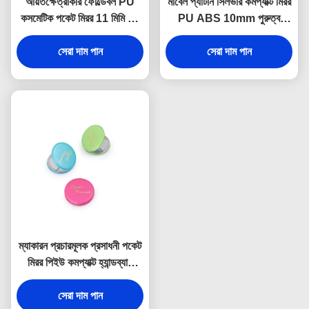
আয়তক্ষেত্রাকার ফোল্ডেবল PU
মার্বেল প্যাটার্ন সিলভার কমপ্যাক্ট মিরর
কসমেটিক পকেট মিরর 11 মিমি পুরু
PU ABS 10mm পুরুত্ব
ছোট ভ্রমণ আয়না
ফোল্ডেবল মেকআপ মিরর
সেরা দাম পান
সেরা দাম পান
ম্যাকারন প্রচারমূলক প্রসাধনী পকেট
মিরর পিইউ কমপ্যাক্ট হ্যান্ডব্যাগ
আয়না
সেরা দাম পান