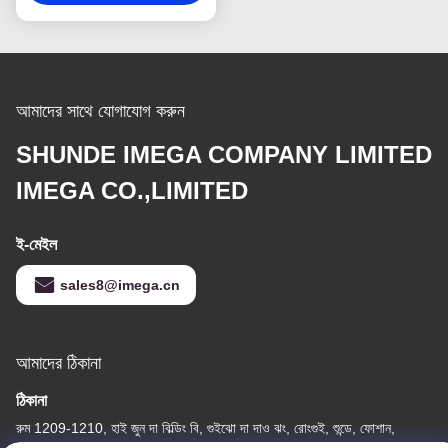
আমাদের সাথে যোগাযোগ করুন
SHUNDE IMEGA COMPANY LIMITED
IMEGA CO.,LIMITED
ই-মেইল
sales8@imega.cn
আমাদের ঠিকানা
ঠিকানা
রুম 1209-1210, হাই জুন দা বিল্ডিং বি, গুইঝো দা দাও ঝং, রোংগুই, শুন্ডে, ফোশান,