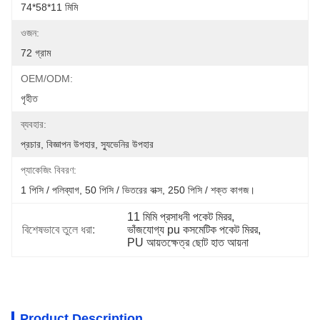
74*58*11 মিমি
ওজন:
72 গ্রাম
OEM/ODM:
গৃহীত
ব্যবহার:
প্রচার, বিজ্ঞাপন উপহার, স্যুভেনির উপহার
প্যাকেজিং বিবরণ:
1 পিসি / পলিব্যাগ, 50 পিসি / ভিতরের বাক্স, 250 পিসি / শক্ত কাগজ।
11 মিমি প্রসাধনী পকেট মিরর
, 
বিশেষভাবে তুলে ধরা:
ভাঁজযোগ্য pu কসমেটিক পকেট মিরর
, 
PU আয়তক্ষেত্র ছোট হাত আয়না
Product Description