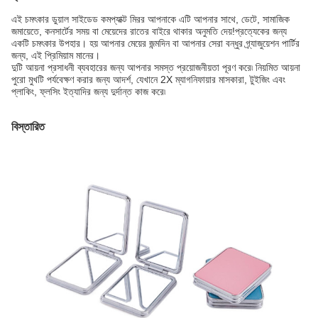
এই চমৎকার ডুয়াল সাইডেড কমপ্যাক্ট মিরর আপনাকে এটি আপনার সাথে, ডেটে, সামাজিক
জমায়েতে, কনসার্টের সময় বা মেয়েদের রাতের বাইরে থাকার অনুমতি দেয়!প্রত্যেকের জন্য
একটি চমৎকার উপহার। হয় আপনার মেয়ের জন্মদিন বা আপনার সেরা বন্ধুর গ্র্যাজুয়েশন পার্টির
জন্য, এই প্রিমিয়াম মানের।
দুটি আয়না প্রসাধনী ব্যবহারের জন্য আপনার সমস্ত প্রয়োজনীয়তা পূরণ করে৷ নিয়মিত আয়না
পুরো মুখটি পর্যবেক্ষণ করার জন্য আদর্শ, যেখানে 2X ম্যাগনিফায়ার মাসকারা, টুইজিং এবং
প্লাকিং, ফ্লসিং ইত্যাদির জন্য দুর্দান্ত কাজ করে৷
বিস্তারিত