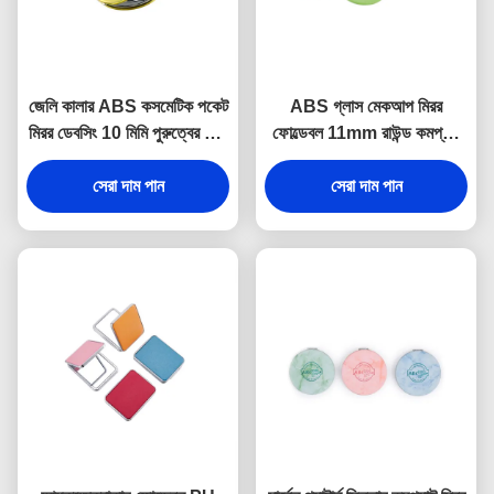
জেলি কালার ABS কসমেটিক পকেট
ABS গ্লাস মেকআপ মিরর
মিরর ডেবসিং 10 মিমি পুরুত্বের ছোট
ফোল্ডেবল 11mm রাউন্ড কমপ্যাক্ট
হাতের আয়না
মিরর লোগো PU লেদার
সেরা দাম পান
সেরা দাম পান