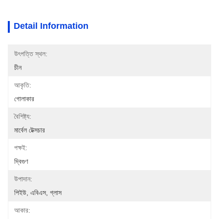
Detail Information
উৎপত্তি স্থল:
চীন
আকৃতি:
গোলাকার
বৈশিষ্ট্য:
মার্বেল টেক্সচার
পক্ষই:
দ্বিগুণ
উপাদান:
পিইউ, এবিএস, গ্লাস
আকার: