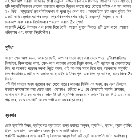
এই মেকআপ মিররটি আজকের সেরা ট্রেন্ডিং, উজ্জ্বল চকচকে সিলভার ফিনিশের মধ্যে এসেছে।
দুটি ম্যাগনিফিকেশন লেভেল চারপাশে থাকতে দ্বিগুণ ভালো করে তোলে! সাইড এক হল আসল
1x ভিউ - স্ট্যান্ডার্ড ম্যাগনিফিকেশন যা পুরো মুখ দেখা যায়। আয়নাটিকে দুই পাশে ঘুরিয়ে দিন
একটি অতি ক্লোজ-আপের জন্য, প্রেসক্রিপশন চশমা ছাড়াই অভূতপূর্ব নির্ভুলতার সাথে
মেকআপ এবং বরকে নির্দোষভাবে প্রয়োগ করতে 2x দৃশ্য!
আয়নাটি ABS উপাদান এবং চশমা দিয়ে তৈরি।আয়না খুললে ভিতরে দুটি লেন্স থাকে।আয়না
পরিষ্কার এবং কবজা স্থিতিশীল।
সুবিধা
আয়না মেক আপ করুন, আকারে ছোট, আপনার সাথে বহন করা যেতে পারে, এন্টারপ্রাইজের
ডিজাইন, বিজ্ঞাপনের ভাষা, মেক-আপ আয়নায় লোগো প্রিন্ট করুন, এটি গ্রাহক বা ভোক্তাদের
দিন, বা আপনার পছন্দের নকশা প্রিন্ট করুন, এটি আপনার সাথে নিয়ে যান, আপনাকে অনুমতি
দিন প্রতিদিন একটি ভাল মেজাজ আছে.এইচডি মিরর পৃষ্ঠ, এক দিক স্বাভাবিক, অন্য দিকে 2x
বিবর্ধন।
এটি দীর্ঘ সময়ের জন্য প্রয়োগ করা যেতে পারে।আয়নার পিইউ এর জন্য, রঙ এবং টেক্সচার
উভয়ই কাস্টমাইজ করা যেতে পারে।এছাড়াও, ছবিতে PU এর টেক্সচারটি মার্বেল টেক্সচার,
আপনি যদি PU-তে আপনার লোগোটি হট স্ট্যাম্পিং করেন তবে লোগোটির রঙ PU-এর চেয়ে
গাঢ় হবে, যাতে লোগোটি আরও স্পষ্ট এবং নজরকাড়া হবে।
ব্যবহার
ছোট ভ্যানিটি মিরর, ব্যক্তিগত ব্যবহারের জন্য দুর্দান্ত অনুষঙ্গ, ক্যাম্পিং, ভ্রমণ, ব্যাকপ্যাকিং
ট্রিপ, মেকআপ, মেকআপের জন্য খুব ভাল ছোট আয়না।
প্রতিটি অনুষ্ঠানের জন্য একটি সুবিধাজনক আনুষঙ্গিক! এই ছোট আয়নাগুলি সর্বদা জনপ্রিয়।