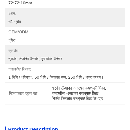
72*72*10mm
ওজন:
61 গ্রাম
OEM/ODM:
গৃহীত
ব্যবহার:
প্রচার, বিজ্ঞাপন উপহার, স্যুভেনির উপহার
প্যাকেজিং বিবরণ:
1 পিসি / পলিব্যাগ, 50 পিসি / ভিতরের বাক্স, 250 পিসি / শক্ত কাগজ।
মার্বেল টেক্সচার এনামেল কমপ্যাক্ট মিরর
, 
বিশেষভাবে তুলে ধরা:
কসমেটিক এনামেল কমপ্যাক্ট মিরর
, 
পিইউ সিলভার কমপ্যাক্ট মিরর উপহার
Product Description