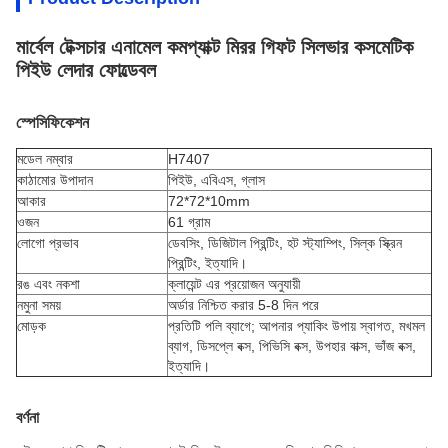
মার্বেল টেক্সচার এনামেল কমপ্যাক্ট মিরর গিফট সিলভার কসমেটিক
পিইউ লেদার ফোল্ডেবল
স্পেসিফিকেশন
মডেল নম্বার
H7407
কাঠামোর উপাদান
পিইউ, এবিএস, গ্লাস
আকার
72*72*10mm
ওজন
61 গ্রাম
লোগো প্রভাব
ডেবসিং, ডিজিটাল প্রিন্টিং, হট স্ট্যাম্পিং, সিল্ক স্ক্রিন
প্রিন্টিং, ইত্যাদি।
রঙ এবং নকশা
ক্লায়েন্ট এর প্রয়োজন অনুযায়ী
নমুনা সময়
অর্ডার নিশ্চিত করার 5-8 দিন পরে
মোড়ক
প্রতিটি পলি ব্যাগে; আপনার প্যাকিং উপায় স্বাগত, মখমল
ব্যাগ, ডিসপ্লে বক্স, পিভিসি বক্স, উপহার বাক্স, ভাঁজ বক্স,
ইত্যাদি।
বর্ণনা