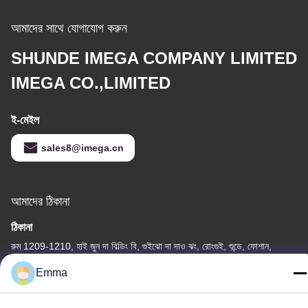
আমাদের সাথে যোগাযোগ করুন
SHUNDE IMEGA COMPANY LIMITED
IMEGA CO.,LIMITED
ই-মেইল
sales8@imega.cn
আমাদের ঠিকানা
ঠিকানা
রুম 1209-1210, হাই জুন দা বিল্ডিং বি, গুইঝো দা দাও ঝং, রোংগুই, শুন্ডে, ফোশান,
গুয়াংডং, চীন
Emma
টেল
86-15816904632