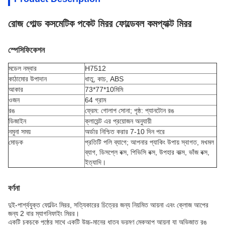
রোজ গোল্ড কসমেটিক পকেট মিরর ফোল্ডেবল কমপ্যাক্ট মিরর
স্পেসিফিকেশন
মডেল নম্বার
H7512
কাঠামোর উপাদান
ধাতু, কাচ, ABS
আকার
73*77*10মিমি
ওজন
64 গ্রাম
রঙ
ফ্রেম: গোলাপ সোনা; পৃষ্ঠ: প্যানটোন রঙ
ডিজাইন
ক্লায়েন্ট এর প্রয়োজন অনুযায়ী
নমুনা সময়
অর্ডার নিশ্চিত করার 7-10 দিন পরে
মোড়ক
প্রতিটি পলি ব্যাগে; আপনার প্যাকিং উপায় স্বাগত, মখমল
ব্যাগ, ডিসপ্লে বক্স, পিভিসি বক্স, উপহার বাক্স, ভাঁজ বক্স,
ইত্যাদি।
বর্ণনা
দুই-পার্শ্বযুক্ত ফোল্ডিং মিরর, সত্যিকারের চিত্রের জন্য নিয়মিত আয়না এবং ক্লোজ আপের
জন্য 2 বার ম্যাগনিফাইং মিরর।
একটি চকচকে পৃষ্ঠের সাথে একটি উচ্চ-মানের ধাতব ভ্রমণ মেকআপ আয়না যা অভিজাত রঙ