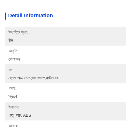
Detail Information
উৎপত্তি স্থল:
চীন
আকৃতি:
গোলাকার
রঙ:
ফ্রেম:গোল্ড গোল্ড;সারফেস:প্যান্টোন রঙ
পক্ষই:
দ্বিগুণ
উপাদান:
ধাতু, কাচ, ABS
আকার: