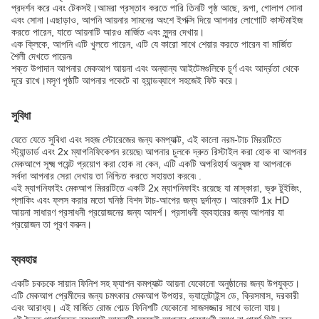
প্রদর্শন করে এবং টেকসই।আমরা প্রস্তাব করতে পারি তিনটি পৃষ্ঠ আছে, রূপা, গোলাপ সোনা
এবং সোনা।এছাড়াও, আপনি আয়নার সামনের অংশে ইপক্সি দিয়ে আপনার লোগোটি কাস্টমাইজ
করতে পারেন, যাতে আয়নাটি আরও মার্জিত এবং সুন্দর দেখায়।
এক ক্লিকে, আপনি এটি খুলতে পারেন, এটি যে কারো সাথে শেয়ার করতে পারেন বা মার্জিত
শৈলী দেখতে পারেন৷
শক্ত উপাদান আপনার মেকআপ আয়না এবং অন্যান্য আইটেমগুলিকে চূর্ণ এবং আর্দ্রতা থেকে
দূরে রাখে।মসৃণ পৃষ্ঠটি আপনার পকেটে বা হ্যান্ডব্যাগে সহজেই ফিট করে।
সুবিধা
যেতে যেতে সুবিধা এবং সহজ স্টোরেজের জন্য কমপ্যাক্ট, এই কালো নরম-টাচ মিররটিতে
স্ট্যান্ডার্ড এবং 2x ম্যাগনিফিকেশন রয়েছে৷ আপনার চুলকে দ্রুত রিস্টাইল করা হোক বা আপনার
মেকআপে সূক্ষ্ম পয়েন্ট প্রয়োগ করা হোক না কেন, এটি একটি অপরিহার্য অনুষঙ্গ যা আপনাকে
সর্বদা আপনার সেরা দেখায় তা নিশ্চিত করতে সহায়তা করবে৷ .
এই ম্যাগনিফাইং মেকআপ মিররটিতে একটি 2x ম্যাগনিফাইং রয়েছে যা মাস্কারা, ভ্রু টুইজিং,
প্লাকিং এবং ফ্লস করার মতো ঘনিষ্ঠ বিশদ টাচ-আপের জন্য দুর্দান্ত। আরেকটি 1x HD
আয়না সাধারণ প্রসাধনী প্রয়োজনের জন্য আদর্শ। প্রসাধনী ব্যবহারের জন্য আপনার যা
প্রয়োজন তা পূরণ করুন।
ব্যবহার
একটি চকচকে সায়ান ফিনিশ সহ ফ্যাশন কমপ্যাক্ট আয়না যেকোনো অনুষ্ঠানের জন্য উপযুক্ত।
এটি মেকআপ প্রেমীদের জন্য চমৎকার মেকআপ উপহার, ভ্যালেন্টাইন্স ডে, ক্রিসমাস, দরকারী
এবং আরাধ্য। এই মার্জিত রোজ গোল্ড ফিনিশটি যেকোনো সাজসজ্জার সাথে ভালো যায়।