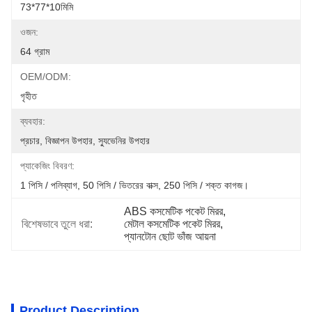
73*77*10মিমি
ওজন:
64 গ্রাম
OEM/ODM:
গৃহীত
ব্যবহার:
প্রচার, বিজ্ঞাপন উপহার, স্যুভেনির উপহার
প্যাকেজিং বিবরণ:
1 পিসি / পলিব্যাগ, 50 পিসি / ভিতরের বাক্স, 250 পিসি / শক্ত কাগজ।
ABS কসমেটিক পকেট মিরর
, 
বিশেষভাবে তুলে ধরা:
মেটাল কসমেটিক পকেট মিরর
, 
প্যানটোন ছোট ভাঁজ আয়না
Product Description