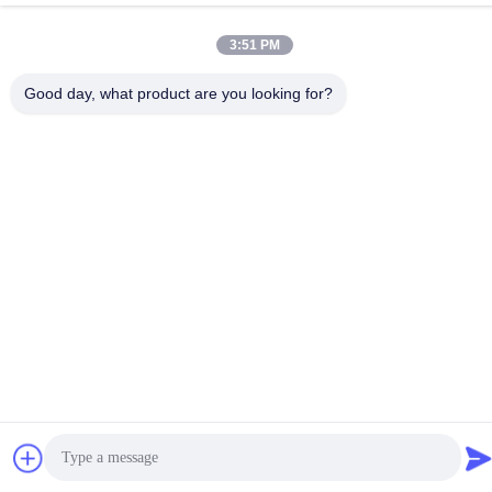
86-15816904632
3:51 PM
Good day, what product are you looking for?
গোপনীয়তা নীতি
|
সাইট ম্যাপ
চীন ভালো মানের মেটাল কীচেন হোল্ডার সরবরাহকারী। কপিরাইট © -2026 SHUNDE
IMEGA COMPANY LIMITED IMEGA CO.,LIMITED সমস্ত অধিকার
সংরক্ষিত।