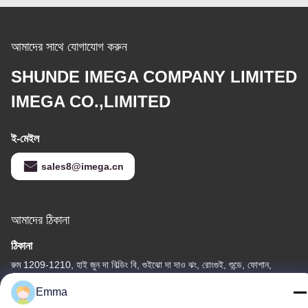
আমাদের সাথে যোগাযোগ করুন
SHUNDE IMEGA COMPANY LIMITED
IMEGA CO.,LIMITED
ই-মেইল
sales8@imega.cn
আমাদের ঠিকানা
ঠিকানা
রুম 1209-1210, হাই জুন দা বিল্ডিং বি, গুইঝো দা দাও ঝং, রোংগুই, শুন্ডে, ফোশান,
গুয়াংডং, চীন
Emma
টেল