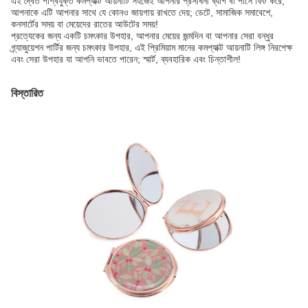
এই দ্বৈত পার্শ্বযুক্ত কমপ্যাক্ট আয়নাটি সহজেই আপনার প্রসাধনী ব্যাগ বা পার্সে ফিট করে,
আপনাকে এটি আপনার সাথে যে কোনও জায়গায় রাখতে দেয়; ডেটে, সামাজিক সমাবেশে,
কনসার্টের সময় বা মেয়েদের রাতের আউটের সময়!
প্রত্যেকের জন্য একটি চমৎকার উপহার, আপনার মেয়ের জন্মদিন বা আপনার সেরা বন্ধুর
গ্র্যাজুয়েশন পার্টির জন্য চমৎকার উপহার, এই প্রিমিয়াম মানের কমপ্যাক্ট আয়নাটি লিঙ্গ নিরপেক্ষ
এবং সেরা উপহার যা আপনি ভাবতে পারেন; স্মার্ট, ব্যবহারিক এবং চিন্তাশীল!
বিস্তারিত