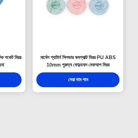
িক পকেট মিরর
মার্বেল প্যাটার্ন সিলভার কমপ্যাক্ট মিরর PU ABS
়না
10mm পুরুত্ব ফোল্ডেবল মেকআপ মিরর
সেরা দাম পান