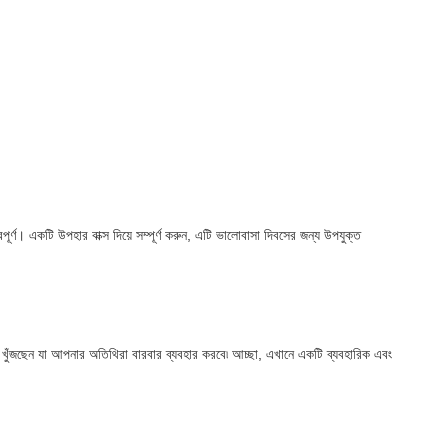
র্ণ। একটি উপহার বাক্স দিয়ে সম্পূর্ণ করুন, এটি ভালোবাসা দিবসের জন্য উপযুক্ত
্ন খুঁজছেন যা আপনার অতিথিরা বারবার ব্যবহার করবে৷ আচ্ছা, এখানে একটি ব্যবহারিক এবং