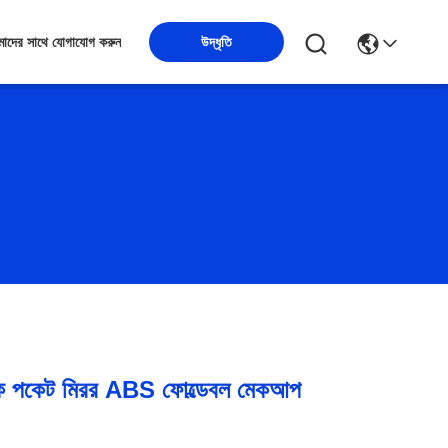
উদ্ধৃতি
াদের সাথে যোগাযোগ করুন
টিক পকেট মিরর ABS ফোল্ডেবল মেকআপ