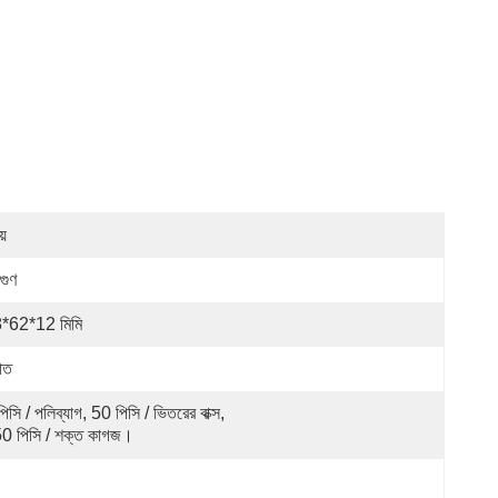
য়
িগুণ
*62*12 মিমি
হীত
িসি / পলিব্যাগ, 50 পিসি / ভিতরের বাক্স, 
0 পিসি / শক্ত কাগজ।