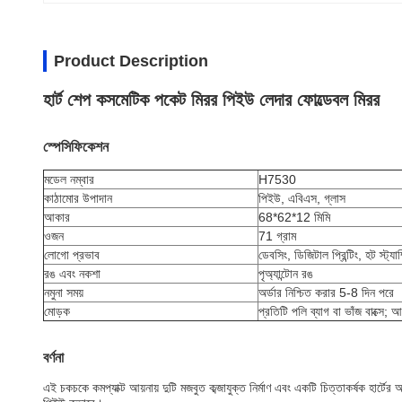
Product Description
হার্ট শেপ কসমেটিক পকেট মিরর পিইউ লেদার ফোল্ডেবল মিরর
স্পেসিফিকেশন
মডেল নম্বার
H7530
কাঠামোর উপাদান
পিইউ, এবিএস, গ্লাস
আকার
68*62*12 মিমি
ওজন
71 গ্রাম
লোগো প্রভাব
ডেবসিং, ডিজিটাল প্রিন্টিং, হট স্ট্যাম
রঙ এবং নকশা
পৃ
অ্যান্টোন রঙ
নমুনা সময়
অর্ডার নিশ্চিত করার 5-8 দিন পরে
মোড়ক
প্রতিটি পলি ব্যাগ বা ভাঁজ বাক্সে; 
বর্ণনা
এই চকচকে কমপ্যাক্ট আয়নায় দুটি মজবুত কব্জাযুক্ত নির্মাণ এবং একটি চিত্তাকর্ষক হার্ট