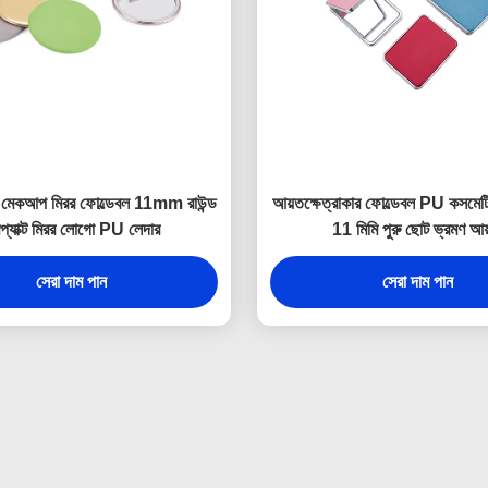
মেকআপ মিরর ফোল্ডেবল 11mm রাউন্ড
আয়তক্ষেত্রাকার ফোল্ডেবল PU কসমেট
প্যাক্ট মিরর লোগো PU লেদার
11 মিমি পুরু ছোট ভ্রমণ আয
সেরা দাম পান
সেরা দাম পান