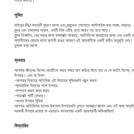
পিইউ কভারে।
সুবিধা
বাইরের PU কভারটি মুদ্রণ নকশা এবং ব্র্যান্ডেড লোগোতে কাস্টমাইজ করা সহজ, তাছাড়া, 
সুন্দর এবং চমত্কার আয়না, একটি দিক এটির চেয়ে আরও বড় হতে পারে।
সুন্দর ডিজাইন, বের করার জন্য কমপ্যাক্ট আকারে, প্রতিদিনের ব্যবহারের জন্য এবং একট
প্লাস্টিকের ফ্রেমে ধাতব রূপালী রঙের আবরণ এই আয়নাটিকে একটি কঠিন অনুভূতি দেয়। দ
চুম্বক বন্ধ নকশা.
ব্যবহার
আপনার জীবনের বিশেষ মেয়েটিকে সময়ে সময়ে মনে করিয়ে দিতে হবে যে সে কতটা বিশেষ; তার
উপহার। এবং মা দিবস
·
আপনার বিবাহের অতিথিরা এই বিবাহের সুবিধাগুলি পছন্দ করবে
·
ব্যবহারিক বিবাহের পক্ষে উপহার.
·
দাম্পত্য ঝরনা জন্য মহান.
·
পারফেক্ট পার্টি ফেভার।
·
অনন্য উপহার সুবিধা
আপনার অতিথিদের তাদের উষ্ণতম উপহারগুলি খুলতে আমন্ত্রণ জানান এবং এই হৃদয় আকৃতির ক
দরকারী উপহার রয়েছে যা এছাড়াও ভালবাসার একটি হৃদয়গ্রাহী অভিব্যক্তি!
বিস্তারিত