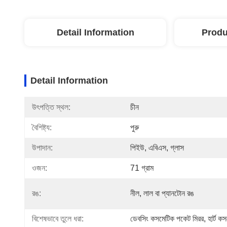
Detail Information
Produ
Detail Information
উৎপত্তি স্থল:
চীন
বৈশিষ্ট্য:
পুরু
উপাদান:
পিইউ, এবিএস, গ্লাস
ওজন:
71 গ্রাম
রঙ:
নীল, লাল বা প্যানটোন রঙ
বিশেষভাবে তুলে ধরা:
ডেবসিং কসমেটিক পকেট মিরর
, 
হার্ট 