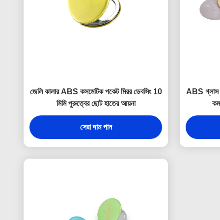
জেলি কালার ABS কসমেটিক পকেট মিরর ডেবসিং 10
ABS গ্লাস 
মিমি পুরুত্বের ছোট হাতের আয়না
কম
সেরা দাম পান