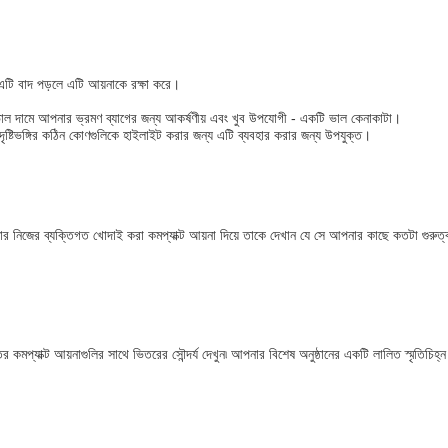
এটি বাদ পড়লে এটি আয়নাকে রক্ষা করে।
ি ভাল দামে আপনার ভ্রমণ ব্যাগের জন্য আকর্ষণীয় এবং খুব উপযোগী - একটি ভাল কেনাকাটা।
ৃষ্টিভঙ্গির কঠিন কোণগুলিকে হাইলাইট করার জন্য এটি ব্যবহার করার জন্য উপযুক্ত।
 নিজের ব্যক্তিগত খোদাই করা কমপ্যাক্ট আয়না দিয়ে তাকে দেখান যে সে আপনার কাছে কতটা গুরুত্বপূ
মপ্যাক্ট আয়নাগুলির সাথে ভিতরের সৌন্দর্য দেখুন৷ আপনার বিশেষ অনুষ্ঠানের একটি লালিত স্মৃতিচিহ