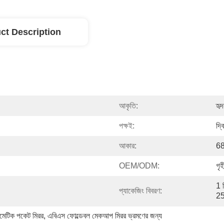
ct Description
আকৃতি:
হৃদ
পক্ষই:
দ্ব
আকার:
68
OEM/ODM:
গৃ
1 প
প্যাকেজিং বিবরণ:
25
কসমেটিক পকেট মিরর
, 
এবিএস ফোল্ডেবল মেকআপ মিরর ভ্রমণের জন্য