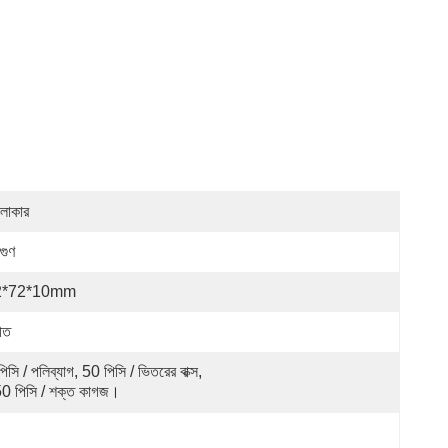
লাকার
িগুণ
2*72*10mm
হীত
িসি / পলিব্যাগ, 50 পিসি / ভিতরের বাক্স, 
0 পিসি / শক্ত কাগজ।