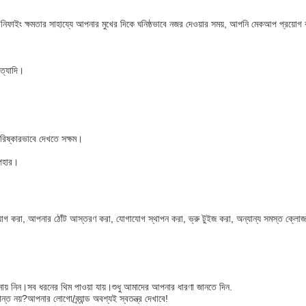
ফাইং ক্ষমতার সাহায্যে আপনার মুখের দিকে ঘনিষ্ঠভাবে নজর দেওয়ার সময়, আপনি মেকআপ প্রয়োগ
ইত্যাদি।
পরিষ্কারভাবে দেখতে সক্ষম।
উপহার।
়োগ করা, আপনার ঠোঁট আস্তরণ করা, যোগাযোগ স্থাপন করা, ভ্রু টুইজ করা, অন্যান্য সমস্ত ক্লোজ-
ায় নিন।সব ধরনের থিম পাওয়া যায়।শুধু আমাদের আপনার ধারণা জানতে দিন.
য়?আপনার লোগো/ব্র্যান্ড অবশ্যই স্বতন্ত্র দেখাবে!