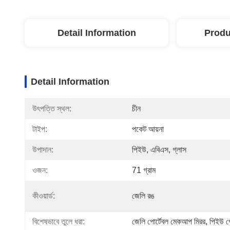
Detail Information
Produ
Detail Information
উৎপত্তি স্থল:
চীন
টাইপ:
পকেট আয়না
উপাদান:
পিইউ, এবিএস, গ্লাস
ওজন:
71 গ্রাম
কীওয়ার্ড:
জেলি রঙ
বিশেষভাবে তুলে ধরা:
জেলি পোর্টেবল মেকআপ মিরর
, 
পিইউ প