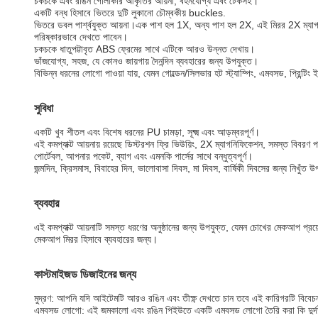
চকচকে এবং রঙিন গোলাকার আকৃতির আয়না, বহনযোগ্য এবং টেকসই।
একটি বন্ধ হিসাবে ভিতরে দুটি লুকানো চৌম্বকীয় buckles.
ভিতরে ডবল পার্শ্বযুক্ত আয়না।এক পাশ হল 1X, অন্য পাশ হল 2X, এই মিরর 2X ম্যাগনি
পরিষ্কারভাবে দেখতে পাবেন।
চকচকে ধাতুপট্টাবৃত ABS ফ্রেমের সাথে এটিকে আরও উন্নত দেখায়।
ভাঁজযোগ্য, সহজ, যে কোনও জায়গায় দৈনন্দিন ব্যবহারের জন্য উপযুক্ত।
বিভিন্ন ধরনের লোগো পাওয়া যায়, যেমন গোল্ডেন/সিলভার হট স্ট্যাম্পিং, এমবসড, প্রিন্টিং 
সুবিধা
একটি খুব শীতল এবং বিশেষ ধরনের PU চামড়া, সূক্ষ্ম এবং আড়ম্বরপূর্ণ।
এই কমপ্যাক্ট আয়নায় রয়েছে ডিস্টরশন ফ্রি ভিউয়িং, 2X ম্যাগনিফিকেশন, সমস্ত বিবরণ 
পোর্টেবল, আপনার পকেট, ব্যাগ এবং এমনকি পার্সের সাথে বন্ধুত্বপূর্ণ।
জন্মদিন, ক্রিসমাস, বিবাহের দিন, ভালোবাসা দিবস, মা দিবস, বার্ষিকী দিবসের জন্য নিখুঁত 
ব্যবহার
এই কমপ্যাক্ট আয়নাটি সমস্ত ধরণের অনুষ্ঠানের জন্য উপযুক্ত, যেমন চোখের মেকআপ প্রয
মেকআপ মিরর হিসাবে ব্যবহারের জন্য।
কাস্টমাইজড ডিজাইনের জন্য
মুদ্রণ: আপনি যদি আইটেমটি আরও রঙিন এবং তীক্ষ্ণ দেখতে চান তবে এই কারিগরটি বিবেচন
এমবসড লোগো: এই জমকালো এবং রঙিন পিইউতে একটি এমবসড লোগো তৈরি করা কি দুর্দান্ত ন