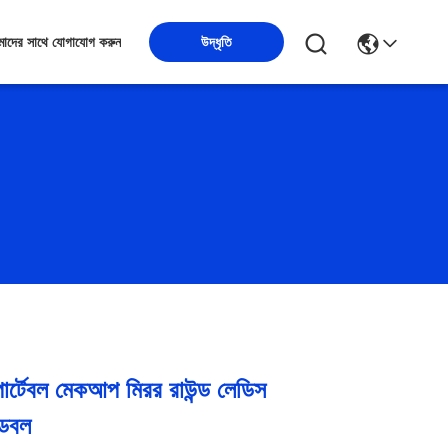
উদ্ধৃতি
াদের সাথে যোগাযোগ করুন
র্টেবল মেকআপ মিরর রাউন্ড লেডিস
্ডেবল