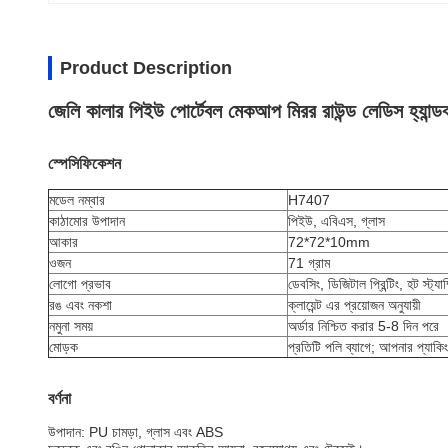
Product Description
জেলি কালার পিইউ পোর্টেবল মেকআপ মিরর রাউন্ড লেডিস হ্যান্ডব
স্পেসিফিকেশন
মডেল নম্বার
H7407
কাঠামোর উপাদান
পিইউ, এবিএস, গ্লাস
আকার
72*72*10mm
ওজন
71 গ্রাম
লোগো প্রভাব
ডেবসিং, ডিজিটাল প্রিন্টিং, হট স্ট্যা
রঙ এবং নকশা
ক্লায়েন্ট এর প্রয়োজন অনুযায়ী
নমুনা সময়
অর্ডার নিশ্চিত করার 5-8 দিন পরে
মোড়ক
প্রতিটি পলি ব্যাগে; আপনার প্যাকিং 
বর্ণনা
উপাদান: PU চামড়া, গ্লাস এবং ABS