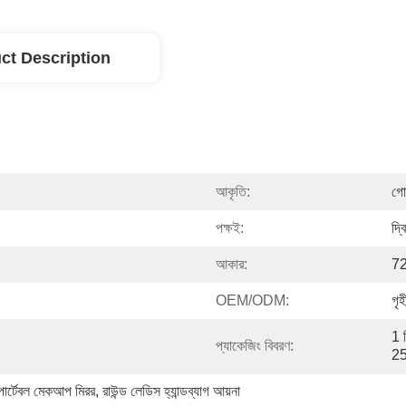
ct Description
আকৃতি:
গো
পক্ষই:
দ্ব
আকার:
7
OEM/ODM:
গৃ
1 প
প্যাকেজিং বিবরণ:
25
োর্টেবল মেকআপ মিরর
, 
রাউন্ড লেডিস হ্যান্ডব্যাগ আয়না