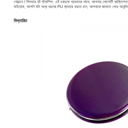
গোল্ডেন / সিলভার হট স্ট্যাম্পিং: এই চকচকে প্রভাবের সাথে, আপনার লোগোটি ব্যক্তিগত
যাইহোক, আপনি যদি অন্য ধরনের PU ব্যবহার করতে চান, আপনাকে জানাতে পেরে আনন্দিত য
বিস্তারিত