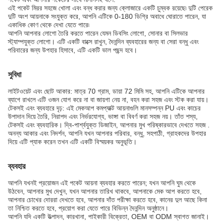
এই পকেট মিরর সহজে খোলা এবং বন্ধ করার জন্য ক্লোজারে একটি চুম্বক রয়েছে৷ দুটি পেরেক
দুটি অংশ আয়নাকে সংযুক্ত করে, আপনি এটিকে 0-180 ডিগ্রি অবাধে ঘোরাতে পারেন, যা
একাধিক কোণ থেকে দেখা যেতে পারে৷
আপনি আপনার লোগো তৈরি করতে পারেন যেমন ডিবসিং লোগো, সোনার বা সিলভার
স্ট্যাম্পযুক্ত লোগো। এটি একটি বাক্সে রাখুন, দৈনন্দিন ব্যবহারের জন্য বা সেরা বন্ধু এবং
পরিবারের জন্য উপহার হিসাবে, এটি একটি ভাল পছন্দ হবে।
সুবিধা
লাইটওয়েট এবং ছোট আকার: মাত্র 70 গ্রাম, ডায়া 72 মিমি সহ, আপনি এটিকে আপনার
ব্যাগে রাখলে এটি ওজন যোগ করে না বা জায়গা নেয় না, বহন করা সহজ এবং স্টক করা যায়।
টেকসই এবং ব্যবহারে দৃঢ়: এই মেকআপ কমপ্যাক্ট আয়নাগুলি মানসম্পন্ন PU এবং কাচের
উপাদান দিয়ে তৈরি, নিরাপদ এবং নির্ভরযোগ্য, ভাঙ্গা বা বিবর্ণ করা সহজ নয়। তাঁত শস্য,
টেকসই এবং ব্যবহারিক। দ্বি-পার্শ্বযুক্ত ডিজাইন, আপনার মুখ পরিষ্কারভাবে দেখতে সহজ .
অনন্য আকার এবং নিদর্শন, আপনি যখন আপনার পরিবার, বন্ধু, সহপাঠী, গ্রাহকদের উপহার
দিয়ে এটি প্যাক করেন তখন এটি একটি বিস্ময়কর অনুভূতি।
ব্যবহার
আপনি যখনই প্রয়োজন এই পকেট আয়না ব্যবহার করতে পারেন; যখন আপনি ঘুম থেকে
উঠবেন, আপনার মুখ দেখুন, যখন আপনার তারিখ থাকবে, আপনাকে মেক আপ করতে হবে,
আপনার চোখের দোররা দেখতে হবে, আপনার দাঁত পরীক্ষা করতে হবে, কানের দুল আছে কিনা
তা নিশ্চিত করতে হবে, প্রয়োগ করা যেতে পারে বিভিন্ন দৈনন্দিন অনুষ্ঠানে।
আপনি যদি একটি উত্পাদন, কারখানা, পাইকারী বিক্রেতা, OEM বা ODM স্বাগত জানাই।