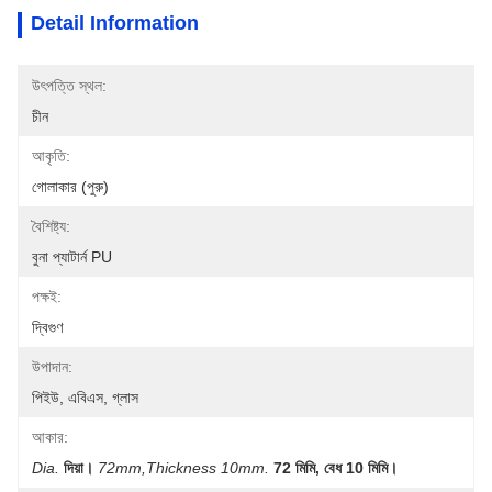
Detail Information
উৎপত্তি স্থল:
চীন
আকৃতি:
গোলাকার (পুরু)
বৈশিষ্ট্য:
বুনা প্যাটার্ন PU
পক্ষই:
দ্বিগুণ
উপাদান:
পিইউ, এবিএস, গ্লাস
আকার:
Dia.
দিয়া।
72mm,thickness 10mm.
72 মিমি, বেধ 10 মিমি।