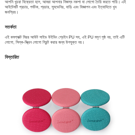
আপনি খুচরা বিক্রেতা হলে, আমরা আপনার নিজস্ব নকশা বা লোগো তৈরি করতে পারি। এই
আইটেমটি প্রচার, পর্যটক, প্রচার, স্যুভেনির, বাড়ি এবং বিজ্ঞাপন এবং ইত্যাদিতে খুব
জনপ্রিয়।
সতর্কতা
এই কমপ্যাক্ট মিরর আউট সাইড উইভিং গ্রেইন PU সহ, এই PU মসৃণ পৃষ্ঠ নয়, তাই এটি
লোগো, সিল্ক-স্ক্রিন লোগো প্রিন্ট করার জন্য উপযুক্ত নয়।
বিস্তারিত