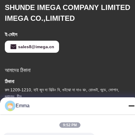
SHUNDE IMEGA COMPANY LIMITED
IMEGA CO.,LIMITED
ই-মেইল
sales8@imega.cn
আমাদের ঠিকানা
ঠিকানা
রুম 1209-1210, হাই জুন দা বিল্ডিং বি, গুইঝো দা দাও ঝং, রোংগুই, শুন্ডে, ফোশান,
গুয়াংডং, চীন
Emma
টেল
86-15816904632
9:52 PM