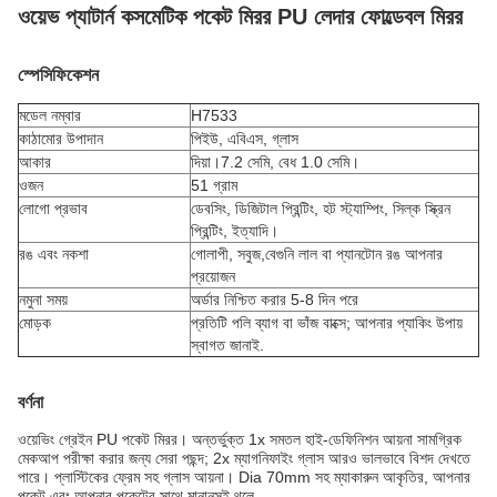
ওয়েভ প্যাটার্ন কসমেটিক পকেট মিরর PU লেদার ফোল্ডেবল মিরর
স্পেসিফিকেশন
মডেল নম্বার
H7533
কাঠামোর উপাদান
পিইউ, এবিএস, গ্লাস
আকার
দিয়া।7.2 সেমি, বেধ 1.0 সেমি।
ওজন
51 গ্রাম
লোগো প্রভাব
ডেবসিং, ডিজিটাল প্রিন্টিং, হট স্ট্যাম্পিং, সিল্ক স্ক্রিন
প্রিন্টিং, ইত্যাদি।
রঙ এবং নকশা
গোলাপী, সবুজ,
বেগুনি লাল বা প্যানটোন রঙ আপনার
প্রয়োজন
নমুনা সময়
অর্ডার নিশ্চিত করার 5-8 দিন পরে
মোড়ক
প্রতিটি পলি ব্যাগ বা ভাঁজ বাক্সে; আপনার প্যাকিং উপায়
স্বাগত জানাই.
বর্ণনা
ওয়েভিং গ্রেইন PU পকেট মিরর। অন্তর্ভুক্ত 1x সমতল হাই-ডেফিনিশন আয়না সামগ্রিক
মেকআপ পরীক্ষা করার জন্য সেরা পছন্দ; 2x ম্যাগনিফাইং গ্লাস আরও ভালভাবে বিশদ দেখতে
পারে। প্লাস্টিকের ফ্রেম সহ গ্লাস আয়না। Dia 70mm সহ ম্যাকারুন আকৃতির, আপনার
পকেট এবং আপনার পকেটের সাথে মানানসই থলে.