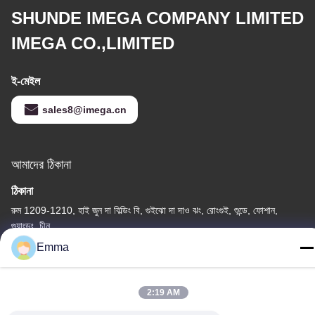
SHUNDE IMEGA COMPANY LIMITED
IMEGA CO.,LIMITED
ই-মেইল
sales8@imega.cn
আমাদের ঠিকানা
ঠিকানা
রুম 1209-1210, হাই জুন দা বিল্ডিং বি, গুইঝো দা দাও ঝং, রোংগুই, শুন্ডে, ফোশান,
গুয়াংডং, চীন
Emma
টেল
86-15816904632
2:19 AM