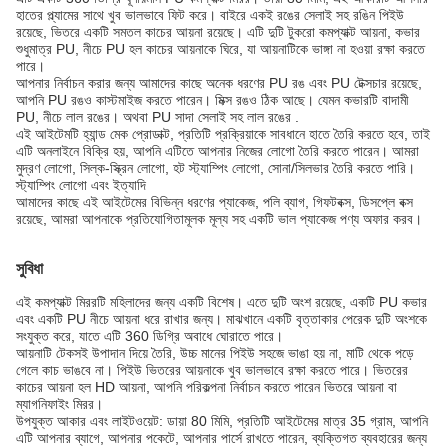
হাতের প্ল্যামের সাথে খুব ভালভাবে ফিট করে। বাইরে একই রঙের সেলাই সহ রঙিন পিইউ
রয়েছে, ভিতরে একটি সমতল কাচের আয়না রয়েছে। এটি দুটি টুকরো কমপ্যাক্ট আয়না, কভার
শুধুমাত্র PU, নীচে PU হল কাচের আয়নাকে ঘিরে, যা আয়নাটিকে ভাঙ্গা না হওয়া রক্ষা করতে
পারে।
আপনার নির্বাচন করার জন্য আমাদের কাছে অনেক ধরণের PU রঙ এবং PU টেক্সচার রয়েছে,
আপনি PU রঙও কাস্টমাইজ করতে পারেন। মিক্স রঙও ঠিক আছে। যেমন কভারটি বাদামী
PU, নীচে লাল রঙের। অথবা PU সাদা সেলাই সহ লাল রঙের .
এই আইটেমটি হ্যান্ড মেক প্রোডাক্ট, প্রতিটি প্রক্রিয়াকে সাবধানে হাতে তৈরি করতে হবে, তাই
এটি অনলাইনে বিক্রি হয়, আপনি এটিতে আপনার নিজের লোগো তৈরি করতে পারেন। আমরা
মুদ্রণ লোগো, সিল্ক-স্ক্রিন লোগো, হট স্ট্যাম্পিং লোগো, সোনা/সিলভার তৈরি করতে পারি।
স্ট্যাম্পিং লোগো এবং ইত্যাদি
আমাদের কাছে এই আইটেমের বিভিন্ন ধরণের প্যাকেজ, পলি ব্যাগ, গিফটবক্স, ডিসপ্লে বক্স
রয়েছে, আমরা আপনাকে প্রতিযোগিতামূলক মূল্য সহ একটি ভাল প্যাকেজ পণ্য অফার করব।
সুবিধা
এই কমপ্যাক্ট মিররটি মহিলাদের জন্য একটি বিশেষ। এতে দুটি অংশ রয়েছে, একটি PU কভার
এবং একটি PU নীচে আয়না ধরে রাখার জন্য। মাঝখানে একটি বৃত্তাকার পেরেক দুটি অংশকে
সংযুক্ত করে, যাতে এটি 360 ডিগ্রি অবাধে ঘোরাতে পারে।
আয়নাটি টেকসই উপাদান দিয়ে তৈরি, উচ্চ মানের পিইউ সহজে ভাঙা হয় না, মাটি থেকে পড়ে
গেলে কাচ ভাঙবে না। পিইউ ভিতরের আয়নাকে খুব ভালভাবে রক্ষা করতে পারে। ভিতরের
কাচের আয়না হল HD আয়না, আপনি পরিকল্পনা নির্বাচন করতে পারেন ভিতরে আয়না বা
ম্যাগনিফাইং মিরর।
উপযুক্ত আকার এবং লাইটওয়েট: ডায়া 80 মিমি, প্রতিটি আইটেমের মাত্র 35 গ্রাম, আপনি
এটি আপনার ব্যাগে, আপনার পকেটে, আপনার পার্সে রাখতে পারেন, ব্যক্তিগত ব্যবহারের জন্য