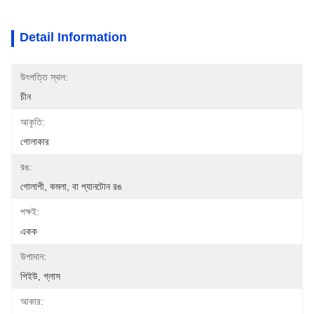
Detail Information
উৎপত্তি স্থল:
চীন
আকৃতি:
গোলাকার
রঙ:
গোলাপী, কমলা, বা প্যানটোন রঙ
পক্ষই:
একক
উপাদান:
পিইউ, গ্লাস
আকার: