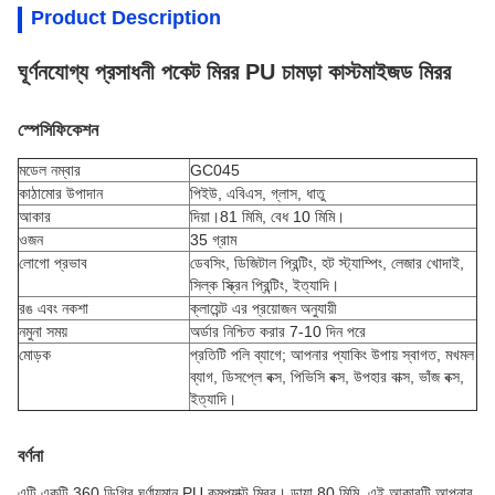
Product Description
ঘূর্ণনযোগ্য প্রসাধনী পকেট মিরর PU চামড়া কাস্টমাইজড মিরর
স্পেসিফিকেশন
মডেল নম্বার
GC045
কাঠামোর উপাদান
পিইউ, এবিএস, গ্লাস, ধাতু
আকার
দিয়া।81 মিমি, বেধ 10 মিমি।
ওজন
35 গ্রাম
লোগো প্রভাব
ডেবসিং, ডিজিটাল প্রিন্টিং, হট স্ট্যাম্পিং, লেজার খোদাই,
সিল্ক স্ক্রিন প্রিন্টিং, ইত্যাদি।
রঙ এবং নকশা
ক্লায়েন্ট এর প্রয়োজন অনুযায়ী
নমুনা সময়
অর্ডার নিশ্চিত করার 7-10 দিন পরে
মোড়ক
প্রতিটি পলি ব্যাগে; আপনার প্যাকিং উপায় স্বাগত, মখমল
ব্যাগ, ডিসপ্লে বক্স, পিভিসি বক্স, উপহার বাক্স, ভাঁজ বক্স,
ইত্যাদি।
বর্ণনা
এটি একটি 360 ডিগ্রি ঘূর্ণায়মান PU কমপ্যাক্ট মিরর। ডায়া 80 মিমি, এই আকারটি আপনার