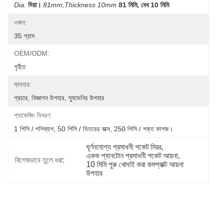
Dia.
দিয়া।
81mm,thickness 10mm
81 মিমি, বেধ 10 মিমি
ওজন:
35 গ্রাম
OEM/ODM:
গৃহীত
ব্যবহার:
প্রচার, বিজ্ঞাপন উপহার, স্যুভেনির উপহার
প্যাকেজিং বিবরণ:
1 পিসি / পলিব্যাগ, 50 পিসি / ভিতরের বাক্স, 250 পিসি / শক্ত কাগজ।
ঘূর্ণনযোগ্য প্রসাধনী পকেট মিরর
, 
একক প্যানটোন প্রসাধনী পকেট আয়না
, 
বিশেষভাবে তুলে ধরা:
10 মিমি পুরু খোদাই করা কমপ্যাক্ট আয়না 
উপহার