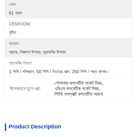
ওজন:
61 গ্রাম
OEM/ODM:
গৃহীত
ব্যবহার:
প্রচার, বিজ্ঞাপন উপহার, স্যুভেনির উপহার
প্যাকেজিং বিবরণ:
1 পিসি / পলিব্যাগ, 50 পিসি / ভিতরের বাক্স, 250 পিসি / শক্ত কাগজ।
গোলাকার কসমেটিক পকেট মিরর
, 
বিশেষভাবে তুলে ধরা:
এবিএস কসমেটিক পকেট মিরর
, 
পিইউ কমপ্যাক্ট কসমেটিক আয়না
Product Description