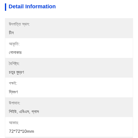
Detail Information
উৎপত্তি স্থল:
চীন
আকৃতি:
গোলাকার
বৈশিষ্ট্য:
চতুর মুদ্রণ
পক্ষই:
দ্বিগুণ
উপাদান:
পিইউ, এবিএস, গ্লাস
আকার:
72*72*10mm