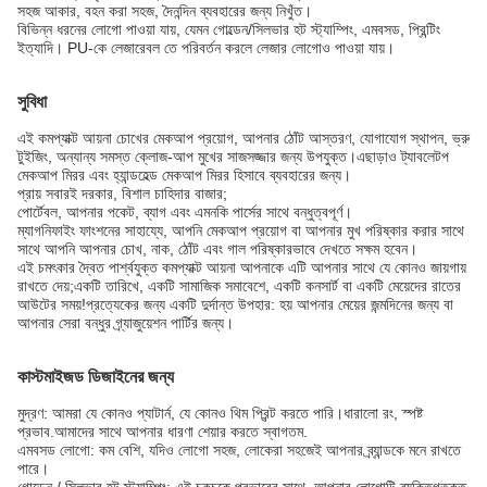
সহজ আকার, বহন করা সহজ, দৈনন্দিন ব্যবহারের জন্য নিখুঁত।
বিভিন্ন ধরনের লোগো পাওয়া যায়, যেমন গোল্ডেন/সিলভার হট স্ট্যাম্পিং, এমবসড, প্রিন্টিং
ইত্যাদি। PU-কে লেজারেবল তে পরিবর্তন করলে লেজার লোগোও পাওয়া যায়।
সুবিধা
এই কমপ্যাক্ট আয়না চোখের মেকআপ প্রয়োগ, আপনার ঠোঁট আস্তরণ, যোগাযোগ স্থাপন, ভ্রু
টুইজিং, অন্যান্য সমস্ত ক্লোজ-আপ মুখের সাজসজ্জার জন্য উপযুক্ত।এছাড়াও ট্যাবলেটপ
মেকআপ মিরর এবং হ্যান্ডহেল্ড মেকআপ মিরর হিসাবে ব্যবহারের জন্য।
প্রায় সবারই দরকার, বিশাল চাহিদার বাজার;
পোর্টেবল, আপনার পকেট, ব্যাগ এবং এমনকি পার্সের সাথে বন্ধুত্বপূর্ণ।
ম্যাগনিফাইং ফাংশনের সাহায্যে, আপনি মেকআপ প্রয়োগ বা আপনার মুখ পরিষ্কার করার সাথে
সাথে আপনি আপনার চোখ, নাক, ঠোঁট এবং গাল পরিষ্কারভাবে দেখতে সক্ষম হবেন।
এই চমৎকার দ্বৈত পার্শ্বযুক্ত কমপ্যাক্ট আয়না আপনাকে এটি আপনার সাথে যে কোনও জায়গায়
রাখতে দেয়;একটি তারিখে, একটি সামাজিক সমাবেশে, একটি কনসার্ট বা একটি মেয়েদের রাতের
আউটের সময়!প্রত্যেকের জন্য একটি দুর্দান্ত উপহার: হয় আপনার মেয়ের জন্মদিনের জন্য বা
আপনার সেরা বন্ধুর গ্র্যাজুয়েশন পার্টির জন্য।
কাস্টমাইজড ডিজাইনের জন্য
মুদ্রণ: আমরা যে কোনও প্যাটার্ন, যে কোনও থিম প্রিন্ট করতে পারি।ধারালো রং, স্পষ্ট
প্রভাব.আমাদের সাথে আপনার ধারণা শেয়ার করতে স্বাগতম.
এমবসড লোগো: কম বেশি, যদিও লোগো সহজ, লোকেরা সহজেই আপনার ব্র্যান্ডকে মনে রাখতে
পারে।