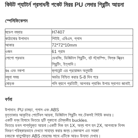
কিউট প্যাটার্ন প্রসাধনী পকেট মিরর PU লেদার প্রিন্টিং আয়না
স্পেসিফিকেশন
মডেল নম্বার
H7407
কাঠামোর উপাদান
পিইউ, এবিএস, গ্লাস
আকার
72*72*10mm
ওজন
61 গ্রাম
লোগো প্রভাব
ডেবসিং, ডিজিটাল প্রিন্টিং, হট স্ট্যাম্পিং, সিল্ক স্ক্রিন
প্রিন্টিং, ইত্যাদি।
রঙ এবং নকশা
ক্লায়েন্ট এর প্রয়োজন অনুযায়ী
নমুনা সময়
অর্ডার নিশ্চিত করার 5-8 দিন পরে
মোড়ক
পলি ব্যাগে প্রতিটি; আপনার প্যাকিং উপায় স্বাগত জানাই.
বর্ণনা
উপাদান: PU চামড়া, গ্লাস এবং ABS
বৃত্তাকার আকৃতির পোর্টেবল আয়না, ডিজিটাল প্রিন্টিং সহ টেকসই পিইউ কভার।
একটি বন্ধ হিসাবে ভিতরে দুটি লুকানো চৌম্বকীয় buckles.
ভিতরে ডবল পার্শ্বযুক্ত আয়না।একটি দিক হল 1X, অন্য পাশ হল 2X, আপনাকে বিশদ
বিবরণ পরিষ্কারভাবে দেখতে সাহায্য করার জন্য।মেকআপ এত সহজ!
চকচকে ধাতুপট্টাবৃত ABS ফ্রেমের সাথে এটিকে আরও উন্নত দেখায়।