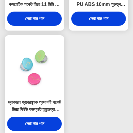
কসমেটিক পকেট মিরর 11 মিমি পুরু
PU ABS 10mm পুরুত্ব
ছোট ভ্রমণ আয়না
ফোল্ডেবল মেকআপ মিরর
সেরা দাম পান
সেরা দাম পান
ম্যাকারন প্রচারমূলক প্রসাধনী পকেট
মিরর পিইউ কমপ্যাক্ট হ্যান্ডব্যাগ
আয়না
সেরা দাম পান