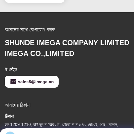
আমাদের সাথে যোগাযোগ করুন
SHUNDE IMEGA COMPANY LIMITED
IMEGA CO.,LIMITED
ই-মেইল
sales8@imega.cn
আমাদের ঠিকানা
ঠিকানা
রুম 1209-1210, হাই জুন দা বিল্ডিং বি, গুইঝো দা দাও ঝং, রোংগুই, শুন্ডে, ফোশান,
গুয়াংডং, চীন