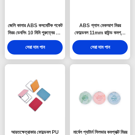
জেলি কালার ABS কসমেটিক পকেট
ABS গ্লাস মেকআপ মিরর
মিরর ডেবসিং 10 মিমি পুরুত্বের ছোট
ফোল্ডেবল 11mm রাউন্ড কমপ্যাক্ট
হাতের আয়না
মিরর লোগো PU লেদার
সেরা দাম পান
সেরা দাম পান
আয়তক্ষেত্রাকার ফোল্ডেবল PU
মার্বেল প্যাটার্ন সিলভার কমপ্যাক্ট মিরর