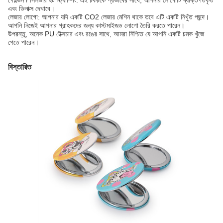
গোল্ডেন / সিলভার হট স্ট্যাম্পিং: এই চকচকে প্রভাবের সাথে, আপনার লোগোটি ব্যক্তিগতকৃত
এবং ডিলাক্স দেখাবে।
লেজার লোগো: আপনার যদি একটি CO2 লেজার মেশিন থাকে তবে এটি একটি নিখুঁত পছন্দ।
আপনি নিজেই আপনার গ্রাহকদের জন্য কাস্টমাইজড লোগো তৈরি করতে পারেন।
উপরন্তু, অনেক PU টেক্সচার এবং রঙের সাথে, আমরা নিশ্চিত যে আপনি একটি চমক খুঁজে
পেতে পারেন।
বিস্তারিত