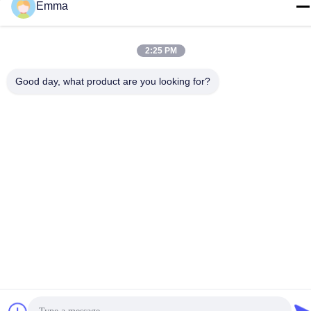
Emma
টেল
86-15816904632
2:25 PM
Good day, what product are you looking for?
গোপনীয়তা নীতি
|
সাইট ম্যাপ
চীন ভালো মানের মেটাল কীচেন হোল্ডার সরবরাহকারী। কপিরাইট © -2026 SHUNDE
IMEGA COMPANY LIMITED IMEGA CO.,LIMITED সমস্ত অধিকার
সংরক্ষিত।